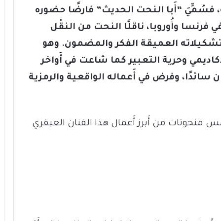
، فسُمِّيَ “أَبا النحت الحديث” فارضًا حضوره
رنسا وأُوروبا، ناقلًا النحت من النقْل
ه وتشكيلاته العميقة الفكر والمضمون. وهو
أَكاديمي وحرية التعبير كما شاعت في أَواخر
 سائدًا، وفرض في أَعماله الواقعية والرمزية
س منحوتات من أَبرز أَعمال هذا الفنان العبقري