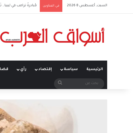
السبت, أغسطس 8 2026
مُبادرةُ ترامب في ليبيا… تَ
في العناوين
الرئيسية
سياسة
إقتصاد
رأي
قضاي
بحث
عن