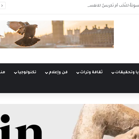
سوِيَةٌ للنُخَب أم تَكريسٌ للانقسام؟
ا وتحقيقات
ثقافة وتراث
فن وإعلام
تكنولوجيا
منو