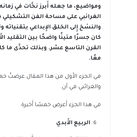
ومواضيع، ما جعله أَبرز نحَّات في زمانه
الغرائبي على مساحة الفن التشكيلي في ف
والنسْخ إِلى الخلق الإِبداعي بتقنيات
كان جسرًا متينًا واضحًا بين التقليد ال
القرن التاسع عشر. وبذلك تحدَّى ما كان
معًا.
في الجزء الأَول من هذا المقال عرضتُ خم
والغرائبي في آن.
في هذا الجزء أَعرض خمسًا أَخيرة.
الربيع الأَبدي