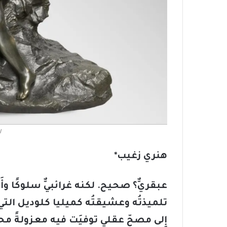
ا
هنري زغيب
*
عبقريٌّ؟ صحيح. لكنه غرائبيٌّ سلوكًا وأَ
تلميذتُه وعشيقتُه كميليا كلوديل الت
إِلى مصحّ عقلي توفيَت فيه معزولةً محطّ