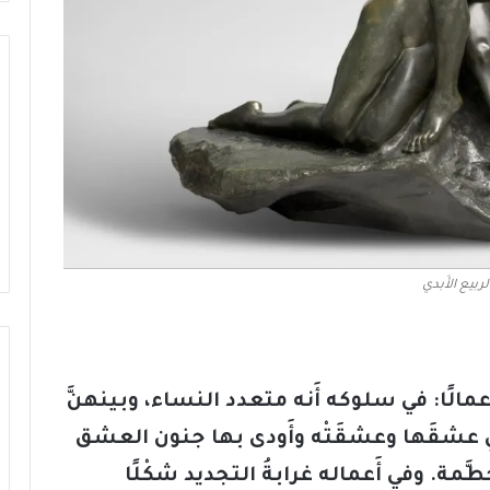
لربيع الأَبدي
عمالًا: في سلوكه أَنه متعدد النساء، وبينهنَّ
ي عشقَها وعشقَتْه وأَودى بها جنون العشق
َمة. وفي أَعماله غرابةُ التجديد شكْلًا