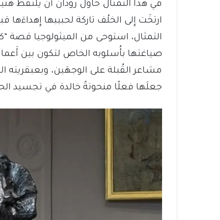
في هذا التمثال حاول رودان أَن يلتقط هن
ارتخَت إِلى الخلْف تاركة لحبيبها إِهداءَه
التمثال، استوحى من الميثولوجيا قصة “كيوب
صياغتها بأُسلوبه الخاص لتكون بين أَعماله 
مشاعر القُبلة على الوجهَين، وبعبقريته ال
جعلَها فعلًا منحوتةً خالدة في تجسيد الح