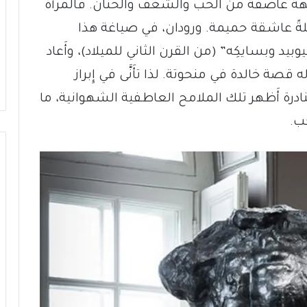
يهةً عاصفة من الحب والشغف والحنان. فالمرأَة
ا قبلةً عاشقة حميمة. ورودان، في صياغة هذا
يد وبسايكِه” (من القرن الثاني للميلاد)، وأَعاد
قصة خالدة في منحوتة. لذا تأَنَّى في إِبراز
نادرة أَظهر تلك الملامح العاطفية الشهوانية، ما
ب.