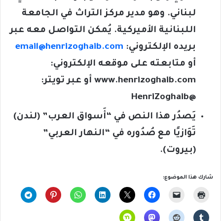
لبناني. وهو مدير مركز التراث في الجامعة
اللبنانية الأميركية. يُمكن التواصل معه عبر
بريده الإلكتروني:
email@henrizoghaib.com
أو متابعته على موقعه الإلكتروني:
www.henrizoghaib.com
أو عبر تويتر:
@HenriZoghaib
يَصدُر هذا النص في “أَسواق العرب” (لندن)
تَوَازيًا مع صُدُوره في “النهار العربي”
(بيروت).
شارك هذا الموضوع: