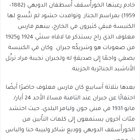
خادم رعيتها الخورأُسقف أُسطفان الدويهي (1882-
1959) بمراسم الجناز. وتوافدت حشود لم تتَّسع لها
الكنيسة فبقي كثيرون في الخارج، بينهم فارس
معلوف الذي راح يستذكر ما لاقاه سنتَي 1924 و1925
من صعوبات هو وشريكُه جبران. وكان في الكنيسة
يصغي واجمًا إِلى صديقةٍ له ولجبران نجيبة مراد ترتِّل
الأَناشيد الجنائزية الحزينة.
بعدها بثلاثة أَسابيع كان فارس معلوف حاضرًا أَيضًا
احتفالًا عن جبران عند الثامنة مساءَ الأَحد 24 أَيار/
مايو 1931 في مبنى جون وليامز البلدي، حيث احتشد
مئات آخرون يستمعون إِلى كلمات التأْبين من
الخورأُسقف الدويهي ووديع شاكر ولبيبة حنا والياس