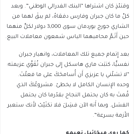
وقتئذٍ كان اشتراها “البنك الفدرالي الوطني”. وبعد
كلِّ ما كان جبران وفارس دفعَاهُ، لم يبقَ لهما من
الشاري جورج بوردمان سوى 3,000 دولار لكلٍّ منهما
حين أَتَـمَّ محاميهما الياس شمعون معاملات البيع.
بعد إِتمام جميع تلك المعاملات، وانهيار جبران
نفسيًّا، كتبَت ماري هاسكل إِلى جبران تُقَوِّي عزيمته:
“لا تسَلْني يا عزيزي أَن أُسامحَكَ على ما فعلْتَ.
وحده الإِنسان الكامل لا يخطئ. مشروعُكَ الذي
قُمتَ به كان يحتمل النجاح بقدْرما كان يحتمل
الفشل. وبما أَنه الآن فشِلَ فلا تكتَئِبْ لأَنك ستعبر
الأَزمة بسرعة”.
كما روى ميخائيل نعيمه