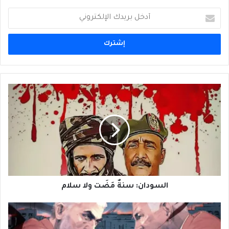
أدخل
بريدك
الإلكتروني
السودان:
سنةٌ
مَضَت
ولا
سلام
السودان: سنةٌ مَضَت ولا سلام
لماذا
لدى
نتنياهو