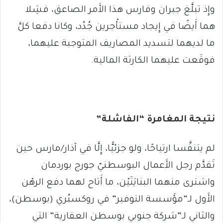
وإِذ تبلَّغ جبران وفارس هذا الأَمر الصاعق، فشِلا
هما أَيضًا في إِيجاد مستأْجرين جُدُد، وكانا دفعا كلَّ
ما لديهما لتسديد المصاريف المتوجبة عليهما،
فوقَعت عليهما الكارثة المالية.
نتيجة المغامرة “الفاشلة”
لم يتنفَّسا ارتياحًا، ولو جزئيًّا، إِلَّا في آذار/مارس حين
تَقدَّم رجل الأَعمال البوسطنيّ جورج بوردمان
واشترى منهما البنايَتَيْن، ما أَتاح لهما دفع الرهْن
الأَول لـ”مؤَسسة التوفير” في روكسبُري (بوسطن)،
والثاني لـ”شركة جنوبي بوسطن العقارية” التي