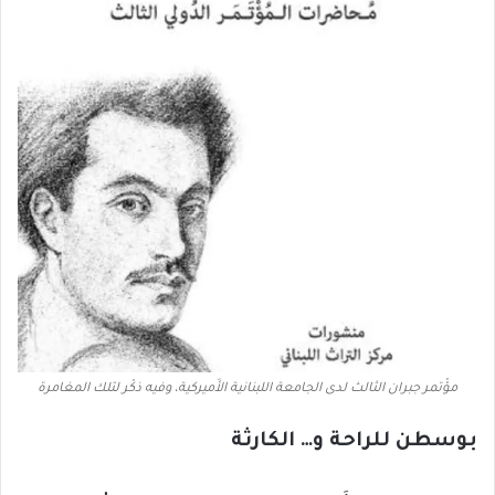
مؤْتمر جبران الثالث لدى الجامعة اللبنانية الأَميركية، وفيه ذكْر لتلك المغامرة
بوسطن للراحة و… الكارثة