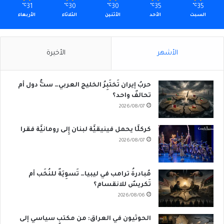
℃
31
℃
30
℃
30
℃
35
℃
35
السبت
الأحد
الأثنين
الثلاثاء
الأربعاء
الأشهر
الأخيرة
حربُ إيران تَختَبِرُ الخليج العربي… ستُّ دول أم
تحالفٌ واحد؟
2026/08/07
كركلَّا يحمل فينيقيَّة لبنان إِلى رومانيَّة فقرا
2026/08/07
مُبادرةُ ترامب في ليبيا… تَسوِيَةٌ للنُخَب أم
تَكريسٌ للانقسام؟
2026/08/06
الحوثيون في العراق: من مكتبٍ سياسي إلى