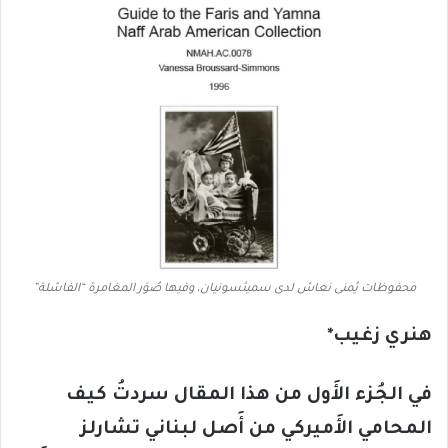
محفوظات يُمنى نعاش لدى سميثسونيان، وفيها صُوَر المغامرة “الفاشلة”
هنري زغيب*
في الجُزء الأَول من هذا المقال سردتُ كيف
المحامي الأَميركي من أَصل لبناني تشارلز