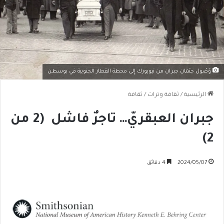
وُصُول جثمان جبران من نيويورك إِلى محطة القطار الجنوبية في بوسطن
الرئيسية
/
ثقافة وتراث
/
ثقافة
جبران العبقريّ… تاجرٌ فاشل (2 من
2)
2024/05/07
4 دقائق