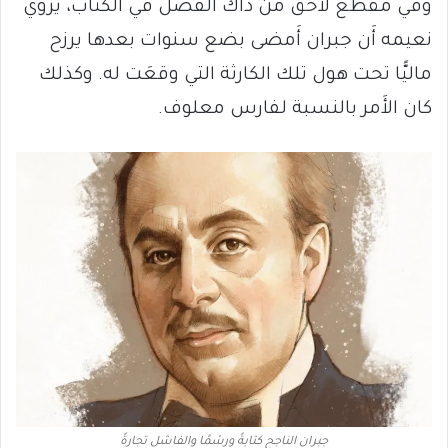
وفي مقطع لاحق من ذاك الفصل في الكتاب، يروي
نعيمه أَن جبران أَمضى بضع سنوات بعدها يرزح
ماليًّا تحت هول تلك الكارثة التي وقعَت له. وكذلك
كان الأَمر بالنسبة لفارس معلوف.
جبران الناجح كتابةً ورسْمًا والفاشل تجارةً