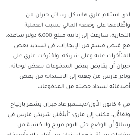
لدى استلام ماري هاسكل رسائل جبران من
واطِّلاعها على وضعه المالي بسبب العملية
التجارية، سارعت إِلى إدانته مبلغ 6,000 دولار ساعدَه،
مع قبض قسم من الإِيجارات، في تسديد بعض
المتأَخرات عليه وعلى شريكه. واقترحَت ماري على
جبران أَن يقايض بعض المدفوعات ببعض لوحاته.
وبادر فارس من جهته إِلى الاستدانة من بعض
أَصدقائه لسداد حصته من المدفوعات.
في 4 كانون الأَول/ديسمبر عاد جبران يشعر بارتياح
وتفاؤُل، فكتب إِلى ماري: “أَبلَغَني شريكي فارس في
رسالةٍ أَن الوضع حتى اليوم مريح ولا خشية من