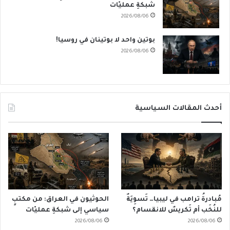
شبكةِ عمليّات
2026/08/06
بوتين واحد لا بوتينان في روسيا!
2026/08/06
أحدث المقالات السياسية
مُبادرةُ ترامب في ليبيا… تَسوِيَةٌ
الحوثيون في العراق: من مكتبٍ
للنُخَب أم تَكريسٌ للانقسام؟
سياسي إلى شبكةِ عمليّات
2026/08/06
2026/08/06