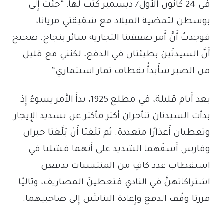
في 24 كانون الأَول/ ديسمبر كتب لها: “جئتُ إِلى
بوسطن لتمضية الميلاد مع شقيقتي مريانا،
فوجدتُ أَنَّ أَمر صفقتنا التجارية سائر بنجاح. صحيح
أَنَّ السيدتَين بطيئتان في الدفع، لكنني مع قليل
من الصبر سأَبدأُ بقطاف ثمار استثماري”.
بعد أَيام قليلة، في مطلع 1925، بدأَ الأَمر يسوءُ إِذ
بدأَت السيدتان تتأَخران أَكثر فأَكثر عن تسديد الإِيجار
وتعطيان أَعذارًا متعددة. ثم بَلَغَتَا أَنْ بَلَّغَتَا جبران
وفارس أَسفَهما الشديد على أَنهما فشلتا في
استقطاب عدد كافٍ من المنتسبات يدفعن
اشتراكاتهنَّ في النادي فتغطينَ المصاريف، وتاليًا
قررتا وقْف الدفع وإِعادة البنايتَين إِلى صاحبيهما.