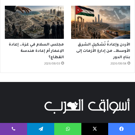
الأردن وإعادةُ تَشكيلِ الشرق
مجلس السلام في غزة… إعادة
الأوسط… من إدارةِ الأزمات إلى
الإعمار أم إعادة هندسة
بناءِ الدور
القطاع؟
2026/08/03
2026/08/04
من نحن
يسبوك
‫X
واتساب
تيلقرام
ڤايبر