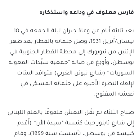
فارس معلوف في وداعه واستذكاره
بعد ثلاثة أَيام من وفاة جبران ليلة الجمعة في 10
نيسان/أَبريل 1931، وصل جثمانه بالقطار بعد ظهر
الإِثنين من نيويورك إِلى محطة القطار الجنوبية في
بوسطن، وأُودِعَ في صالة “جمعية سيِّدات المعونة
السوريات” (شارع نيوتن الغربي) فتوافد المئات
لإِلقاء النظرة الأَخيرة على جثمانه المسجَّى في
نعشه المفتوح.
صباح الثلثاء تم نقْل النعش ملفوفًا بالعلم اللبناني
إِلى شارع تايلور حيث كنيسة “سيدة الأَرز” (أَقدم
كنيسة في بوسطن، تأَسست سنة 1899)، وقام