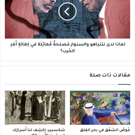
والسنوار
مَصلحةٌ
مُماثِلة
في
إطالةِ
أَمَدِ
الحَرب؟
لماذا لدى نتنياهو والسنوار مَصلحةٌ مُماثِلة في إطالةِ أَمَدِ
الحَرب؟
مقالات ذات صلة
غَوصُ الشفَق في بحر القلق
شكسبير: إِكشِف لنا أَسرارَك