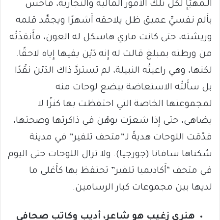
الـمهيَّإِ لكل تلك الأُمور المالية والتجارية، فأَحس
بأَلم نفسيٍّ عميق ظل يلاحقه أَشهرًا ويجمِّد قلمه
وريشته، حتى كانت ماري هاسكل له العون، فأَنقذَتْه
من ورطته بمبلغ قالت له إِنه دَيْن يفيها إِياه لاحقًا.
لكنها، وهي راعيتُه النبيلة، لم تستردَّ ذاك الدَيْن نقْدًا
بل سأَلتْه الاستعاضة ببضع لوحات منه
لمجموعتها الخاصة التي احتفظت بها كنزًا لا
يضاهى، حتى إِذا شعرَت بوهْن في ذاكرتها وصحتها،
قدّمَت اللوحات هديةً لـ”متحف تلفير” في مدينة
سُكناها سافانا (جورجيا). ولا تزال اللوحات حتى اليوم
في متحف “أَكاديميا تلفير” تحتفظ بها كأَغلى ما
لديها بين مجموعات كبار الرسامين.
هنري زغيب هو شاعر، أديب وكاتب صحافي