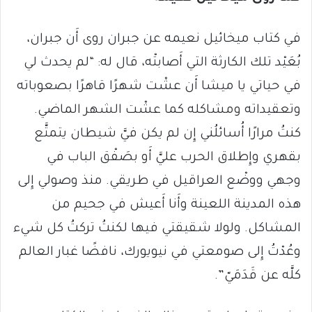
في كتاب ميخائيل نعيمه عن جبران روى أَن جبران،
بُعَيْد تلك الكارثة التي أَصابتْه، قال له: “لم يحدث لي
في حياتي يا ميشا أَن عشْت شهرًا قاهرًا بصعوباته
وتعقيداته ومشاكله كما عشْت الشهر الماضي.
كنتُ مرارًا أُسائلُني إِن لم يكن فيَّ شيطان يتمتَّع
بقهري وإِطلاق الحرب عليَّ أَو بصَفْق الباب في
وجهي ووضْع العراقيل في طريقي. منذ وصولي إِلى
هذه المدينة اللعينة وأَنا أَعيش في جحيم من
المشاكل. ولولا شقيقتي فيها لكنتُ تركتُ كل شيء
وعُدْتُ إِلى صومعتي في نيويورك، نافضًا غبار العالم
كلَّه عن قَدَمَيّ”.