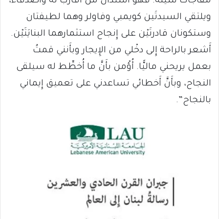
مفاجآت سيئة. فهو استدان من أَقارب له وأَصدقاء،
ويلتقي السيدتَين كويمبي وفاولر وهما لطيفتان
وستكونان قادرتَيْن على إِنجاح استثمارهما البنايَتَيْن.
أَشعر بالراحة إِلى دخْلي من الإِيجار وبأَنني قمتُ
بعمل يريحني ماليًّا. أُؤْمن بأَنَّ ما أُخطِّط له سيلقى
النجاح، وبأَنَّ أَخطائي تساعدني على تعميق إِيماني
بالنجاح”.