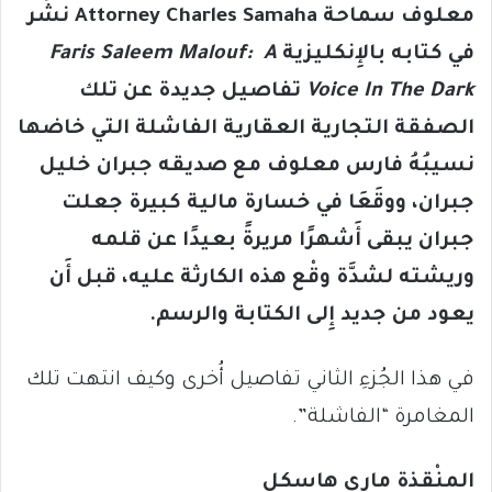
معلوف سماحة
Attorney Charles Samaha
نشَر
في كتابه بالإِنكليزية
Faris Saleem Malouf: A
Voice In The Dark
تفاصيل جديدة عن تلك
الصفقة التجارية العقارية الفاشلة التي خاضها
نسيبُهُ فارس معلوف مع صديقه جبران خليل
جبران، ووقَعَا في خسارة مالية كبيرة جعلت
جبران يبقى أَشهرًا مريرةً بعيدًا عن قلمه
وريشته لشدَّة وقْع هذه الكارثة عليه، قبل أَن
يعود من جديد إِلى الكتابة والرسم.
في هذا الجُزءِ الثاني تفاصيل أُخرى وكيف انتهت تلك
المغامرة “الفاشلة”.
المنْقذة ماري هاسكل