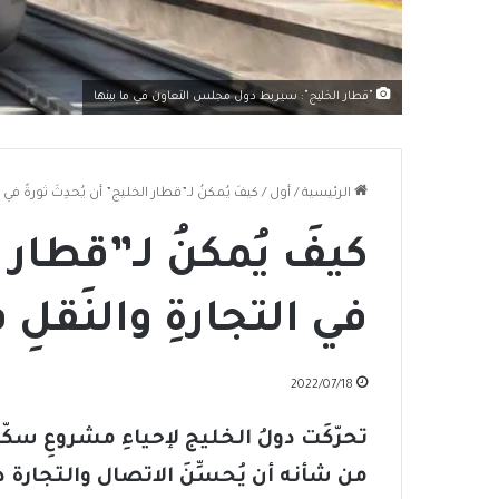
"قطار الخليج": سيربط دول مجلس التعاون في ما بينها
الرئيسية
/
أول
/
كيفَ يُمكنُ لـ”قطار الخليج” أن يُحدِثَ ثورةً في 
كيفَ يُمكنُ لـ”قطار ا
في التجارةِ والنَقلِ
2022/07/18
تحرّكَت دولُ الخليج لإحياءِ مشروعِ
سكّة
من شأنه أن يُحسِّنَ الاتصال والتجارة