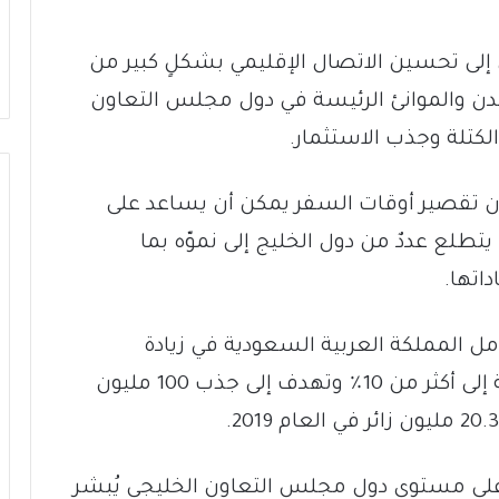
 إلى تحسين الاتصال الإقليمي بشكلٍ كبير من
لمدن والموانئ الرئيسة في دول مجلس التعاون
لكتلة وجذب الاستثمار.
 أن تقصير أوقات السفر يمكن أن يساعد على
يتطلع عددٌ من دول الخليج إلى نموّه بما
اتها.
بيل المثال، كجُزءٍ من رؤية 2030، تأمل المملكة العربية السعودية في زيادة
مساهمة الناتج المحلي الإجمالي للسياحة إلى أكثر من 10٪ وتهدف إلى جذب 100 مليون
على مستوى دول مجلس التعاون الخليجي يُبشر