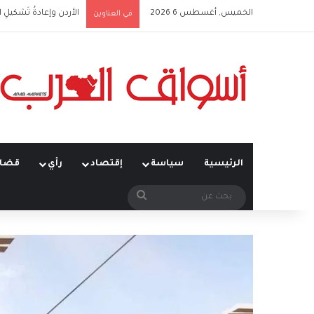
الخميس, أغسطس 6 2026
الأردن وإعادةُ تَشكيلِ 
في العناوين
الرئيسية
سياسة
إقتصاد
رأي
قضاي
بحث
عن