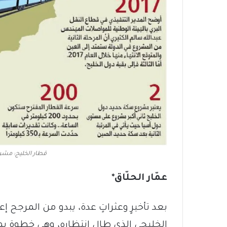
قطار الخليج: مشرو
عمّار الحلّاق*
بعد تأخيرٍ وعثراتٍ عدة، يبدو من المرج
الخليجي الذي طال انتظاره، وهي خطوة يمكن