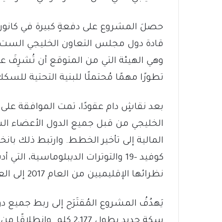
حصلَ المشروع على دفعةٍ كبيرة في كانون
قادة دول مجلس التعاون الخليجي الست ع
وهي الهيئة التي من المتوقع أن تُشرِفَ عل
تطورًا مهمًا مُحتملًا للبنية التحتية للسك
بعد نقاشٍ دام عقودًا، تمت الموافقة ع
كوفيد -19 والتوترات الديبلوماسية
نظرائها الإقليميين من العام 2017 إلى العام 2021.
يَهدُفُ المشروع المُقتَرَح إلى ربط جمي
سكة حديد بطول 2,177 كل