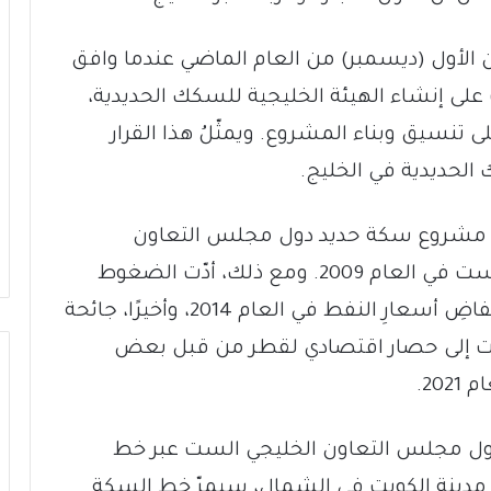
 الأول (ديسمبر) من العام الماضي عندما وافق
لى إنشاء الهيئة الخليجية للسكك الحديدية،
ى تنسيق وبناء المشروع. ويمثّلُ هذا القرار
ك الحديدية في الخليج.
لى مشروع سكة حديد دول مجلس التعاون
الخليجي من قبل جميع الدول الأعضاء الست في العام 2009. ومع ذلك، أدّت الضغوط
المالية إلى تأخير الخطط. وارتبط ذلك بانخفاضِ أسعارِ النفط في العام 2014، وأخيرًا، جائحة
، التي أدت إلى حصار اقتصادي لقطر من قبل بعض
ع دول مجلس التعاون الخليجي الست عبر خط
م. وانطلاقًا من مدينة الكويت في الشمال، سيمرّ خط السكة