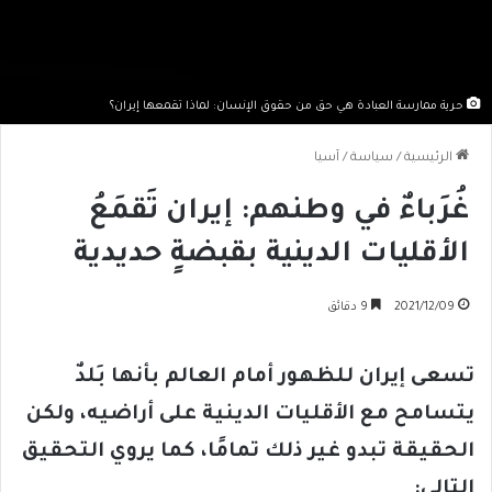
حرية ممارسة العبادة هي حق من حقوق الإنسان: لماذا تقمعها إيران؟
الرئيسية
/
سياسة
/
آسيا
غُرَباءٌ في وطنهم: إيران تَقمَعُ
الأقليات الدينية بقبضةٍ حديدية
2021/12/09
9 دقائق
تسعى إيران للظهور أمام العالم بأنها بَلدٌ
يتسامح مع الأقليات الدينية على أراضيه، ولكن
الحقيقة تبدو غير ذلك تمامًا، كما يروي التحقيق
التالي: