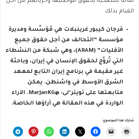
تمامًا للتضحية بحقوق مواطنيها وحرياتهم من أجل
القيام بذلك.
مَرجان كيبور غرينبلات هي مُؤسِّسة ومديرة
مؤسسة “التحالف من أجل حقوق جميع
الأقليات” (
ARAM
)، وهي شبكة من النشطاء
التي تُروِّج لحقوق الإنسان في إيران، وباحثة
غير مقيمة في برنامج إيران التابع لمعهد
الشرق الأوسط في واشنطن. يمكن
متابعتها على تويتر‘لى: @
MarjanKG
. الآراء
الواردة في هذه المقالة هي آراؤها الخاصة.
شارك هذا الموضوع: