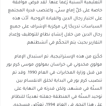
التعليمية السنّية رُغماً عنها. لقد فرض موافقة
خاصة على كلِّ إمامٍ سنّي، واغتصب قدرة المجتمع
على اختيار رجال الدين والقيادة الروحية. أدّت هذه
السياسات تدريجًا إلى مركزية الإشراف على جميع
رجال الدين من خلال إنشاءِ نظامٍ للتوظيف وإعدادِ
التقارير بحيث يتم التحكّم في أنشطتهم.
كجُزءٍ من هذه الإستراتيجية، تم استبدال الإمام
مولوي مخدوني في خراسان بمولوي موسى كرم بور
من قبل وزارة المخابرات في العام 1990. وقد تم
تنصيب كرم بور في البداية لخلق الانقسام بين
السنّة في مشهد، ولكن قدرته في النهاية على
توحيد السنّة في المنطقة جعلته تهديدًا للنظام.
على هذا النحو، في العام 1994، تعرّض مسجده،