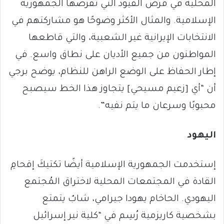
المحلية في فرض القيود التي تفرضها الجمهورية
الإسلامية. والمثال الأكثر وضوحًا هو مشاركتهم في
الانتخابات الإيرانية غير الشعبية، والتي قاطعها
المواطنون من جميع الأديان على نطاق واسع. في
إطار الحفاظ على الوضع الراهن للنظام، يوضح برجي
أن “أي [زعيم مسيحي] يتجاوز هذا الخط سيصبح
محبوبًا وسرعان ما يتم نفيه”.
اليهود
إستخدمت الجمهورية الإسلامية أيضًا تكتيكَ إقحامِ
القادة في المجتمعات المحلية لاختراق المُجتمع
اليهودي. الحاخام يهودا جيرامي، شابٌ يتمتع
بشخصية كاريزمية رُسِم في “كلية نير إسرائيل