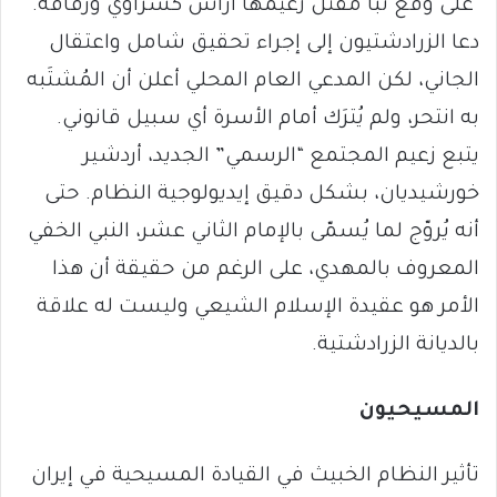
على وقع نبأ مقتل زعيمها أراش كسراوي ورفاقه.
دعا الزرادشتيون إلى إجراء تحقيق شامل واعتقال
الجاني، لكن المدعي العام المحلي أعلن أن المُشتَبه
به انتحر، ولم يُترَك أمام الأسرة أي سبيل قانوني.
يتبع زعيم المجتمع “الرسمي” الجديد، أردشير
خورشيديان، بشكل دقيق إيديولوجية النظام. حتى
أنه يُروّج لما يُسمّى بالإمام الثاني عشر، النبي الخفي
المعروف بالمهدي، على الرغم من حقيقة أن هذا
الأمر هو عقيدة الإسلام الشيعي وليست له علاقة
بالديانة الزرادشتية.
المسيحيون
تأثير النظام الخبيث في القيادة المسيحية في إيران