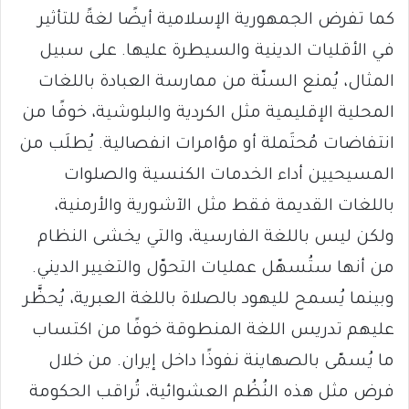
كما تفرض الجمهورية الإسلامية أيضًا لغةً للتأثير
في الأقليات الدينية والسيطرة عليها. على سبيل
المثال، يُمنع السنّة من ممارسة العبادة باللغات
المحلية الإقليمية مثل الكردية والبلوشية، خوفًا من
انتفاضات مُحتَملة أو مؤامرات انفصالية. يُطلَب من
المسيحيين أداء الخدمات الكنسية والصلوات
باللغات القديمة فقط مثل الآشورية والأرمنية،
ولكن ليس باللغة الفارسية، والتي يخشى النظام
من أنها ستُسهّل عمليات التحوّل والتغيير الديني.
وبينما يُسمح لليهود بالصلاة باللغة العبرية، يُحظَّر
عليهم تدريس اللغة المنطوقة خوفًا من اكتساب
ما يُسمّى بالصهاينة نفوذًا داخل إيران. من خلال
فرض مثل هذه النُظُم العشوائية، تُراقب الحكومة