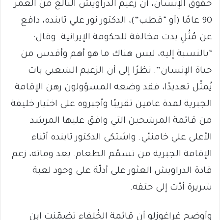
حقوق الإنسان، أن زعيم الدراويش البالغ من العمر
90 عامًا (أو “قطب”)، الدكتور نور علي تابنده، دافع
عن مُثُلٍ بدت مخالفة للحكومة الإيرانية. وقال:
“بالنسبة إليه، ليس هناك ما هو أهم وأقدس من
حياة الإنسان”. نظرًا إلى أن الزعيم الشعبي بات
يُمثّل تهديدًا، فقد وضعه المسؤولون رهن الإقامة
الجبرية لمدة عامين تقريبًا وأجبروه على اختيار خليفة
من قائمة المرشحين التي وافق عليها المرشد
الأعلى علي خامنئي. واشتكى الدكتور تابنده أثناء
الإقامة الجبرية من تسمّم الطعام. بعد وفاته، زعم
قادة الدراويش العثور على أدلّة على وجود لعبة
شريرة أدّت إلى حتفه.
وأوضح غراغوزلو أن قائمة الخُلفاء تضمّنت ابن