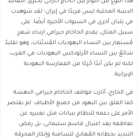
هذا النوع من التوتر بين حاخامٍ خارجي يخترق التقاليد
الدينية المحلية ليس فريدًا في إيران؛ لقد شوهدت
في بلدان أخرى في السنوات الأخيرة أيضًا. على
سبيل المثال، يقدم الحاخام جيرامي ارتداء شعرٍ
مُستعار بين النساء اليهوديات المُتديّنات، وهو تقليدٌ
شائعٌ بين النساء الأرثوذكس اليهوديات في الغرب،
لكنه لم يكن أبدًا جُزءًا من الممارسة اليهودية
الإيرانية.
في الخارج، أثارت مواقف الحاخام جيرامي الدهشة
كما القلق بين اليهود من جميع الأطياف. لم يقتصر
الأمر على دعمه للنظام ببيانات مثل تعبيره عن
تعاطفه بعد اغتيال قاسم سليماني، بل رفض
التنديد بخطابه المُعادي للسامية وإنكار المحرقة