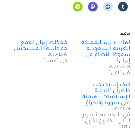
مرتبط
لماذا لا تُريدُ المملكة
مُخَطَّط إيران لقمعِ
العربية السعودية
مواطنيها المسيحيين
سقوطَ النظامِ في
2020/12/16
إيران؟
في "آسيا"
2023/02/04
في "أول"
كيف إستخدمت
طهران “الدولة
الإسلامية” للهيمنة
على سوريا والعراق
2015/11/24
في "العدد 36 تشرين
الثاني - كانون الأول
2015"