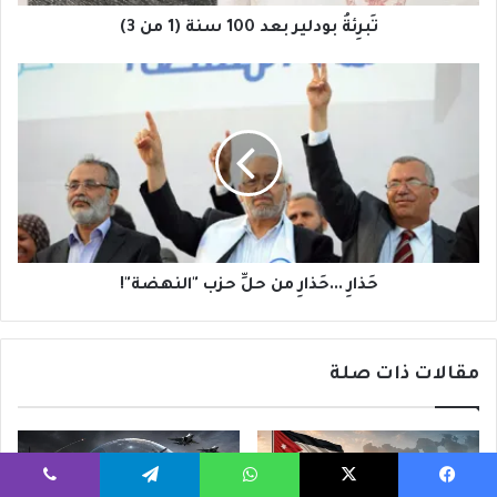
تَبرِئةُ بودلير بعد 100 سنة (1 من 3)
حَذارِ
...حَذارِ
من
حلِّ
حزب
"النهضة"!
حَذارِ ...حَذارِ من حلِّ حزب "النهضة"!
مقالات ذات صلة
يسبوك
‫X
واتساب
تيلقرام
ڤايبر