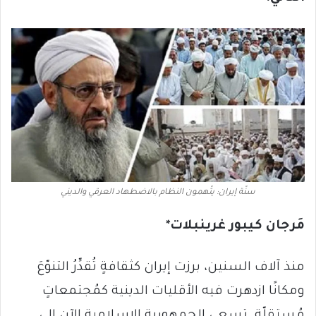
سنّة إيران: يتّهمون النظام بالاضطهاد العرقي والديني
مَرجان كيبور غرينبلات*
منذ آلاف السنين، برزت إيران كثقافةٍ تُقدِّرُ التنوّعَ
ومكانًا ازدهرت فيه الأقليات الدينية كمُجتمعاتٍ