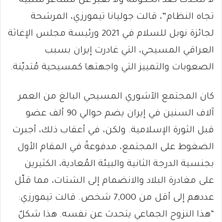
لا نتحدّث ضد الحكومة ولا نُعبّر عن مشاعر سلبية
تجاه النظام”، قالت جوليانا تيمورزي، المرشحة
لجائزة نوبل للسلام في 2021 ورئيسة مجلس الإغاثة
العراقي المسيحي، التي غادرت إيران بسبب
الصعوبات والتمييز التي واجهتها كمسيحية مُتديّنة.
كان المجتمع الآشوري المسيحي البالغ من العمر
آلاف السنين في إيران يضم حوالي 90 ألف عضو
قبل الثورة الإسلامية. ولكن، في أعقاب ذلك، أجبرت
الضغوط على المجتمع، مدفوعةً في المقام الأول
بجنسية الدرجة الثانية والبيئة المُعادية، الكثيرين
على مغادرة البلاد والانضمام إلى الشتات، مما قلّل
عددهم إلى أقل من 7,000 شخص. قالت تيمورزي:
“هذا النزوح الجماعي يتحدث عن نفسه. هذا شكلٌ