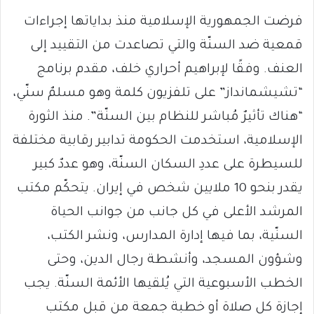
فرضت الجمهورية الإسلامية منذ بداياتها إجراءات
قمعية ضد السنّة والتي تصاعدت من التقييد إلى
العنف. وفقًا لإبراهيم أحراري خلف، مقدم برنامج
“تشيشمانداز” على تلفزيون كلمة وهو مسلمٌ سنّي،
“هناك تأثيرٌ مُباشر للنظام بين السنّة”. منذ الثورة
الإسلامية، استخدمت الحكومة تدابير رقابية مختلفة
للسيطرة على عددِ السكان السنّة، وهو عددٌ كبير
يقدر بنحو 10 ملايين شخص في إيران. يتحكّم مكتب
المرشد الأعلى في كل جانب من جوانب الحياة
السنّية، بما فيها إدارة المدارس، ونشر الكتب،
وشؤون المسجد، وأنشطة رجال الدين، وحتى
الخطب الأسبوعية التي يُلقيها الأئمة السنّة. يجب
إجازة كل صلاة أو خطبة جمعة من قبل مكتب