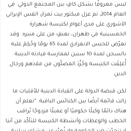
ليس معروفًا بشكل كافٍ بين المجتمع الدولي. في
العام 2014، تم عزل فيكتور بيت تمراز، القس الإيراني
الآشوري على مدى أعوام لكنيسة شهرارة
الخمسينية في طهران، بعنفٍ من على منبره. وقد
تعرّض للحبس الانفرادي لمدة 65 يومًا وحُكِمَ عليه
بالسجن لمدة 10 سنين لممارسة قيادته الدينية.
أُغلِقَت الكنيسة وجُرِّدَ المصلّون من ملاذهم ورجال
الدين.
لكن قبضة الدولة على القيادة الدينية للأقليات ما
زالت قائمة أيضًا بين الكنائس الباقية. “نعلم أن
هناك دائمًا وكيلًا حكوميًا أو عميلًا مزدوجًا يُراقب
الخطب والوعظات وأنشطة الكنيسة للتأكّد من أننا