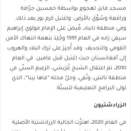
مسجد فايز، لهجومٍ بواسطة خمسين جرّافة
ورافعة وسُوِّيَ بالأرض. واغتيل كرم بور بعد ذلك.
وفي منطقة تايباد، قُبِضَ على الإمام مولوي إبراهيم
سيفي زاده في العام 1991 وجُلِدَ بتهمة انتهاك الأمن
القومي والتجديف. وقد أُجبِرَ على ترك البلاد والهروب
إلى أفغانستان حيث اغتيل قبل عامين. في العام
2010، تم اعتقال الشيخ غُرَيشي، الزعيم السنّي في
منطقة تالش، ونُفي، وحلّ محله “فاها بينا”، الذي
تولى البرامج التعليمية للسنّة.
الزرادشتيون
في العام 2020، اهتزّت الجالية الزرادشتية الأصلية