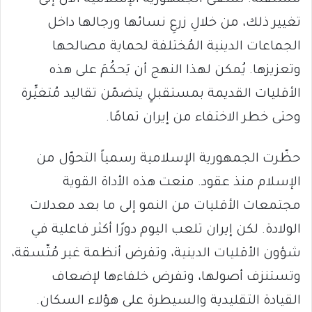
مُستقلّة. تسعى الجمهورية الإسلامية الآن إلى
تغيير ذلك، من خلالِ زرعِ نسائها ورجالها داخل
الجماعات الدينية المُختلفة لحماية مصالحها
وتعزيزها. يُمكن لهذا النهج أن يَحكُمَ على هذه
الأقليات القديمة بمستقبلٍ يتضمّن تقاليد مُتغيِّرة
وحتى خطر الاختفاء من إيران تمامًا.
حظّرت الجمهورية الإسلامية رسمياً التحوّل من
الإسلام منذ عقود. منعت هذه الأداة القوية
مجتمعات الأقليات من النمو إلى ما بعد معدلات
الولادة. لكن إيران تلعب اليوم دورًا أكثر فاعلية في
شؤون الأقليات الدينية، وتفرض أنظمة غير مُتّسقة،
وتستنزف أصولها، وتفرض خلفاءها لإضعاف
القيادة التقليدية والسيطرة على هؤلاء السكان.