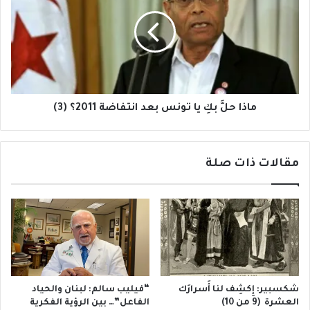
بكِ
يا
تونس
بعد
انتفاضة
2011؟
(3)
ماذا حلَّ بكِ يا تونس بعد انتفاضة 2011؟ (3)
مقالات ذات صلة
شكسبير: إِكشِف لنا أَسرارَك
“فيليب سالم: لبنان والحياد
العشرة (9 من 10)
الفاعل”… بين الرؤية الفكرية