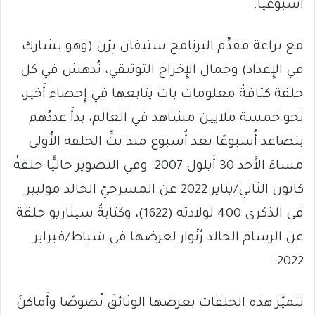
أُسبوعيًّا.
مع براعة مقدِّم البرنامج ستيفان بِرْن (وهو يشارك
في الإِعداد) وجمال الإِخراج التوثيقي، تُدهش في كل
حلقة كثافةُ معلومات بات يتابعها في إِحصاء أَخير،
نحو خمسة ملايين مشاهد في العالم، بدأَ عددُهم
يتصاعد أُسبوعًا بعد أُسبوع منذ بثِّ الحلقة الأُولى
مساءَ الأَحد 30 أَيلول 2007. وفي التصوير حاليًّا حلقةُ
كانون الثاني/يناير 2022 عن المسرحيّ الخالد موليير
في الذكرى 400 لولادته (1622)، وكتابةُ سيناريو حلقة
عن الرسام الخالد رُنْوار لعرضها في شباط/فبراير
2022.
تتميَّز هذه الحلقات بعرضها الوثائقَ نُصوصًا وأَماكنَ