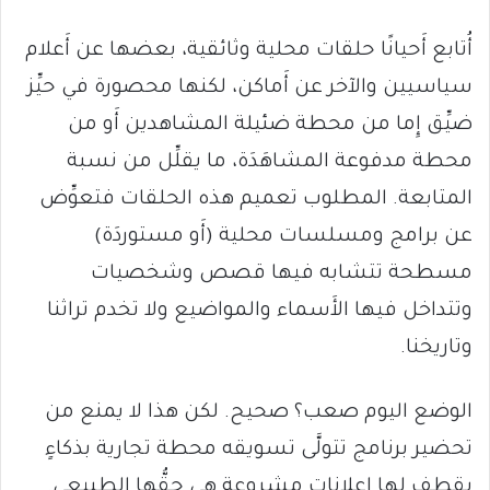
أُتابع أَحيانًا حلقات محلية وثائقية، بعضها عن أَعلام
سياسيين والآخر عن أَماكن، لكنها محصورة في حيِّز
ضيِّق إِما من محطة ضئيلة المشاهدين أَو من
محطة مدفوعة المشاهَدَة، ما يقلِّل من نسبة
المتابعة. المطلوب تعميم هذه الحلقات فتعوِّض
عن برامج ومسلسات محلية (أَو مستوردَة)
مسطحة تتشابه فيها قصص وشخصيات
وتتداخل فيها الأَسماء والمواضيع ولا تخدم تراثنا
وتاريخنا.
الوضع اليوم صعب؟ صحيح. لكن هذا لا يمنع من
تحضير برنامج تتولَّى تسويقه محطة تجارية بذكاءٍ
يقطف لها إِعلانات مشروعة هي حقُّها الطبيعي.