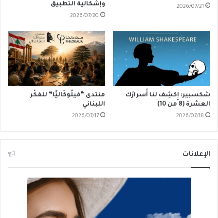
وإشكالية التطبيق
2026/07/21
2026/07/20
شكسبير: إِكشِف لنا أَسرارَك
منتدى “فيلُوكَاليَّا” للفكْر
العشرة (8 من 10)
اللبناني
2026/07/17
2026/07/18
الإعلانات