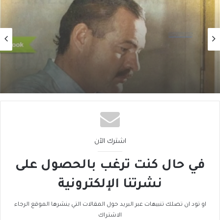
ثقافة
2026/07/28
كيف إِرنست همنغواي غـيَّـرَ الأَدب الأَميركي (1 من
3)
اشترك الآن
في حال كنت ترغب بالحصول على
نشرتنا الإلكترونية
او تود ان تصلك تنبيهات عبر البريد حول المقالات التي ينشرها الموقع الرجاء
الاشتراك