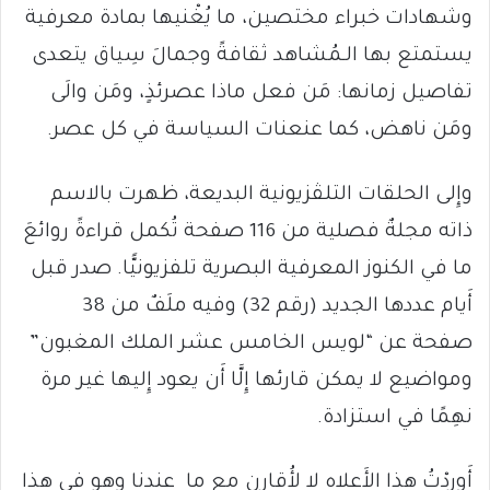
وشهادات خبراء مختصين، ما يُغْنيها بمادة معرفية
يستمتع بها الـمُشاهد ثقافةً وجمالَ سِياق يتعدى
تفاصيل زمانها: مَن فعل ماذا عصرئذٍ، ومَن والَى
ومَن ناهض، كما عنعنات السياسة في كل عصر.
وإِلى الحلقات التلڤزيونية البديعة، ظهرت بالاسم
ذاته مجلةٌ فصلية من 116 صفحة تُكمل قراءةً روائعَ
ما في الكنوز المعرفية البصرية تلفزيونيًّا. صدر قبل
أَيام عددها الجديد (رقم 32) وفيه ملَفٌ من 38
صفحة عن “لويس الخامس عشر الملك المغبون”
ومواضيع لا يمكن قارئها إِلَّا أَن يعود إِليها غير مرة
نهِمًا في استزادة.
أَوردْتُ هذا الأَعلاه لا لأُقارن مع ما عندنا وهو في هذا