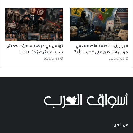
البرازيل… الحلقة الأضعف في
تونس في قبضةِ سعيّد… خمسُ
حرب واشنطن على “حزب الله”
سنوات غيَّرت وَجهَ الدولة
2026/07/28
2026/07/29
من نحن