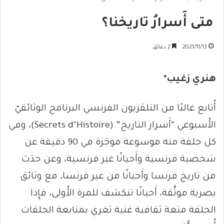
متى أَسرارُ تاريخنا؟
2021/11/13
2 دقائق
هنري زغيب*
أُتابع غالبًا من التلڤزيون الفرنسي البرنامج الوثائقيّ
الأُسبوعي “أَسرار التاريخ” (Secrets d’Histoire)، وفي
كل حلقة منه موسوعة موجَزة في 90 دقيقة عن
شخصية فرنسية وأَحيانًا غير فرنسية، وعن حدَث
من تاريخ فرنسا وأَحيانًا من غير فرنسا، مع وثائق
بصرية موثَّقة، أَحيانًا تنكشف للمرة الأُولى، فإِذا
الحلقة متعة ثقافية غنية تغري بمتابعة الحلقات