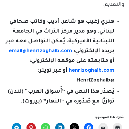
والتقديم.
هنري زغيب هو شاعر، أديب وكاتب صحافي
لبناني. وهو مدير مركز التراث في الجامعة
اللبنانية الأميركية. يُمكن التواصل معه عبر
بريده الإلكتروني:
email@henrizoghaib.com
أو متابعته على موقعه الإلكتروني:
henrizoghaib.com
أو عبر تويتر:
@HenriZoghaib
يَصدُر هذا النص في “أَسواق العرب” (لندن)
توازيًا مع صُدُوره في “النهار” (بيروت).
شارك هذا الموضوع: