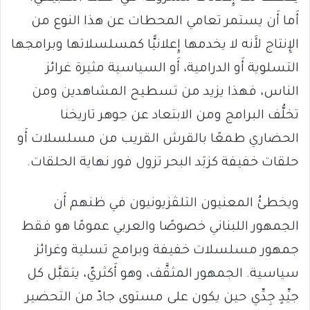
أَما أَن يستمر تعامي المحطات عن هذا النوع من
الإِنتاج لأَنه لا يخدمها إِعلانيًّا كمسلسلاتها وبرامجها
التسلوية أَو الدرامية، أَو السياسية مثيرة غرائز
الناس، فهذا يزيد من تسطيح المشاهدين ومن
تخلُّف البرامج ومن الابتعاد عن جوهر تاريخنا
الحضاري طمعًا بالقرش القريب من مسلسلات أَو
حلقات خفيفة كزبَد البحر تزول فور نهاية الحلقات.
ويخطئُ المعنيون التلڤزيونيون في ظنهم أَن
الجمهور اللبناني خصوصًا والعربي عمومًا هو فقط
جمهور مسلسلات خفيفة وبرامج تسلية وغرائز
سياسية. الجمهور المثقَّف، وهو أَكثريّ، يتقبَّل كل
جيِّدٍ جِدِّي حين يكون على مستوى جادّ من التحضير