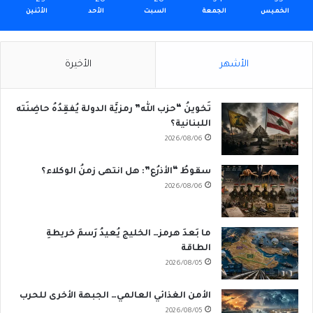
الخميس
الجمعة
السبت
الأحد
الأثنين
الأشهر
الأخيرة
تَخوينُ “حزب الله” رمزيَّة الدولة يُفقِدُهُ حاضِنَته
اللبنانية؟
2026/08/06
سقوطُ “الأذرُع”: هل انتهى زمنُ الوكلاء؟
2026/08/06
ما بَعدَ هرمز… الخليج يُعيدُ رَسمَ خريطةِ
الطاقة
2026/08/05
الأمن الغذائي العالمي… الجبهة الأخرى للحرب
2026/08/05