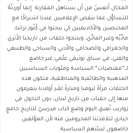
المجال أَتعسُ من أَن يستاهل المقارنة. إِنما أَوردتُهُ
للتساؤُل عما ينقص الإِعلاميين عندنا اشتراكًا مع
المختصين والأَكاديميين كي يبحثوا في كُنُوز تراثنا،
مادِّيِّه وغيرِ المادِّي، وينتجوا حلقات من تاريخنا الأَثري
والجغرافي والصحافي والأَدبي والسياحي والطبيعي
والفني، في سياق توثيقي علْمي غير خاضع
لــ”مقتضيات” السياسة وفئويات السياسيين
المذهبية والطائفية والمناطقية، فتكون هذه
الحلقات مرآةً ليومنا ومنارةً لغَدِ أَولادنا يتعرفون
منها إِلى حقبات من تاريخ لبنان، دون الدخول في
زواريب تُعيق اليوم وضع كتاب مدرسيّ للتاريخ جامعٍ
حيادي لتلامذتنا المحرومين منه لأَن المؤَلفين
خاضعون لبيئتهم السياسية.