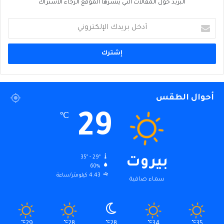
البريد حول المقالات التي ينشرها الموقع الرجاء الاشتراك
أدخل
بريدك
الإلكتروني
أحوال الطقس
29
℃
35º - 29º
بيروت
60%
4.43 كيلومتر/ساعة
سماء صافية
℃
29
℃
28
℃
28
℃
34
℃
35