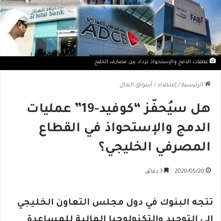
عمليات الدمج والإستحواذ تزداد بين مصارف الخليج
الرئيسية
/
إقتصاد
/
أسواق المال
هل سيُحفّز “كوفيد-19” عمليات
الدمج والإستحواذ في القطاع
المصرفي الخليجي؟
2020/05/20
3 دقائق
تتجه البنوك في دول مجلس التعاون الخليجي
إلى التوحيد والتكنولوجيا المالية للمساعدة