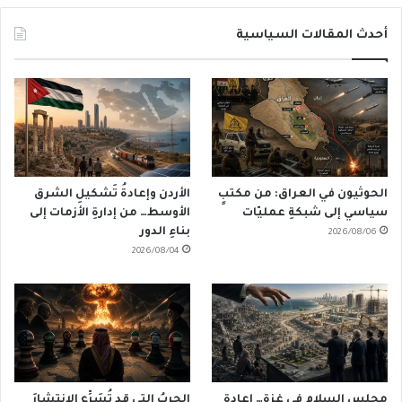
أحدث المقالات السياسية
الحوثيون في العراق: من مكتبٍ
الأردن وإعادةُ تَشكيلِ الشرق
سياسي إلى شبكةِ عمليّات
الأوسط… من إدارةِ الأزمات إلى
بناءِ الدور
2026/08/06
2026/08/04
مجلس السلام في غزة… إعادة
الحربُ التي قد تُسَرِّع الانتشارَ