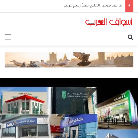
ما بَعدَ هرمز… الخليج يُعيدُ رَسمَ خريطةِ الطاقة
بحث عن
الق