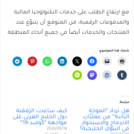
مع ارتفاع الطلب على خدمات التكنولوجيا المالية
والمدفوعات الرقمية، من المتوقع أن يتنوّع عدد
المنتجات والخدمات أيضاً في جميع أنحاء المنطقة.
شارك هذا الموضوع:
مرتبط
هل تزدادُ “الموجةُ
كيف ساعدت الرَقمَنة
الثانية” من عمليّاتِ
دول الخليج العربي على
الاندِماجِ والاستِحواذِ
مواجهة “كوفيد-19”
في البنوكِ الخليجية؟
2020/05/19