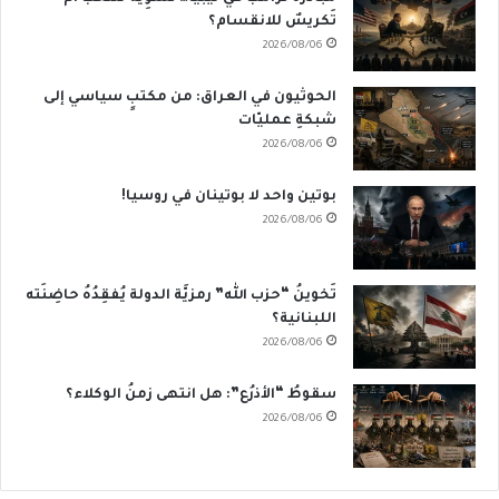
تَكريسٌ للانقسام؟
2026/08/06
الحوثيون في العراق: من مكتبٍ سياسي إلى
شبكةِ عمليّات
2026/08/06
بوتين واحد لا بوتينان في روسيا!
2026/08/06
تَخوينُ “حزب الله” رمزيَّة الدولة يُفقِدُهُ حاضِنَته
اللبنانية؟
2026/08/06
سقوطُ “الأذرُع”: هل انتهى زمنُ الوكلاء؟
2026/08/06