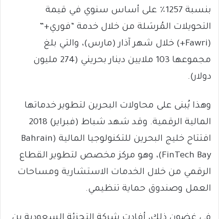
بنسبة 1257٪ على أساس سنوي في قيمة
التحويلات المُرسَلة من خلال خدمة “فوري+”
(Fawri+) خلال شهر آذار (مارس)، والتي بلغ
مجموعها 103 ملايين دينار بحريني (274 مليون
دولار).
وهذا يُبنى على محاولات البحرين لتطوير خدماتها
المالية الرقمية. وقد شهد شباط (فبراير) 2018
افتتاح خليج البحرين للتكنولوجيا المالية (Bahrain
FinTech Bay)، وهو مركز مخصص لتطوير القطاع
الرقمي من خلال الخدمات الاستشارية ومساحات
العمل وصندوق حماية تنظيمي.
في غضون ذلك، أفادت شركة التجزئة السعودية بن