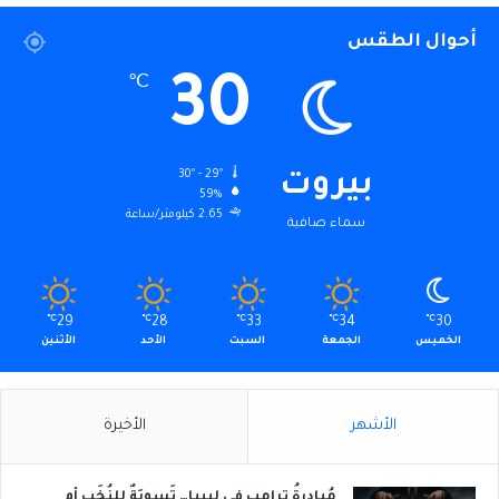
أحوال الطقس
30
℃
30º - 29º
بيروت
59%
2.65 كيلومتر/ساعة
سماء صافية
℃
29
℃
28
℃
33
℃
34
℃
30
الخميس
الجمعة
السبت
الأحد
الأثنين
الأشهر
الأخيرة
مُبادرةُ ترامب في ليبيا… تَسوِيَةٌ للنُخَب أم