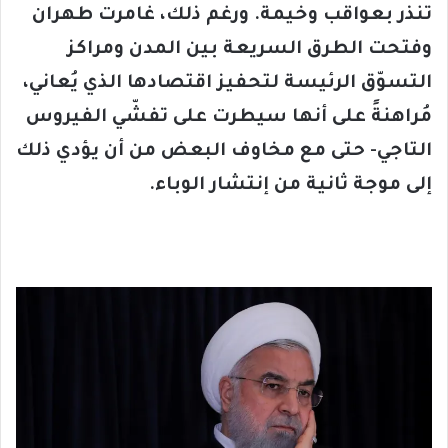
تنذر بعواقب وخيمة. و
رغم ذلك، غامرت طهران
وفتحت الطرق السريعة بين المدن ومراكز
التسوّق الرئيسة لتحفيز اقتصادها الذي يُعاني،
مُراهنةً على أنها سيطرت على تفشّي الفيروس
التاجي- حتى مع مخاوف البعض من أن يؤدي ذلك
إلى موجة ثانية من إنتشار الوباء.