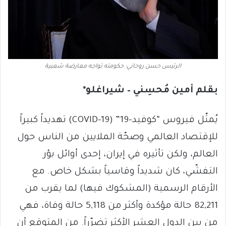
الرئيس حسن روحاني: حكومته تواجه معارضة شعبية
بقلم أمين مُحسِني – شيراغلو*
يُمثّل فيروس “كوفيد-19” (COVID-19) تهديداً كبيراً
للإقتصاد العالمي وصحّة الملايين من الناس حول
العالم، ولكن تأثيره في إيران، إحدى أوائل بؤر
التفشّي، كان شديداً وقاسياً بشكل خاص. مع
الأرقام الرسمية (المشكوك فيها) لما يقرب من
82,211 حالة مؤكدة وأكثر من 5,118 حالة وفاة، فهي
من بين الدول العشر الأكثر تضرّراً. من المتوقع أن