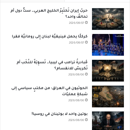
حربُ إيران تَختَبِرُ الخليج العربي… ستُّ دول أم
تحالفٌ واحد؟
2026/08/07
كركلَّا يحمل فينيقيَّة لبنان إِلى رومانيَّة فقرا
2026/08/07
مُبادرةُ ترامب في ليبيا… تَسوِيَةٌ للنُخَب أم
تَكريسٌ للانقسام؟
2026/08/06
الحوثيون في العراق: من مكتبٍ سياسي إلى
شبكةِ عمليّات
2026/08/06
بوتين واحد لا بوتينان في روسيا!
2026/08/06