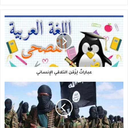
عباراتٌ
لِزَمَن
التلاقي
الإِنساني
عباراتٌ لِزَمَن التلاقي الإِنساني
لماذا
التكتم
على
تحركات
داعش
المريبة؟