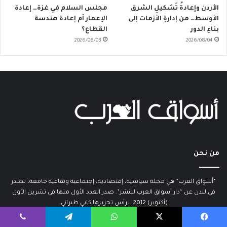
الأردن وإعادةُ تَشكيلِ الشرق
مجلس السلام في غزة… إعادة
الأوسط… من إدارةِ الأزمات إلى
الإعمار أم إعادة هندسة
بناءِ الدور
القطاع؟
2026/08/03
2026/08/04
من نحن
“أسواق العرب” هي مجلة سياسية، إقتصادية، إجتماعية وثقافية جامعة، تصدر
في لندن عن “دار أسواق العرب للنشر”. صدر العدد الأول منها في تشرين الأول
(أكتوبر) 2012. يرأس تحريرها كابي طبراني.
يسبوك
‫X
واتساب
تيلقرام
ڤايبر