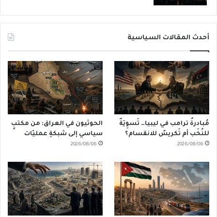
أحدث المقالات السياسية
مُبادرةُ ترامب في ليبيا… تَسوِيَةٌ
الحوثيون في العراق: من مكتبٍ
للنُخَب أم تَكريسٌ للانقسام؟
سياسي إلى شبكةِ عمليّات
2026/08/06
2026/08/06