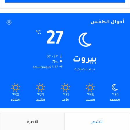
أحوال الطقس
27
℃
30º - 27º
بيروت
75%
3.57 كيلومتر/ساعة
سماء صافية
℃
30
℃
29
℃
31
℃
36
℃
30
الجمعة
السبت
الأحد
الأثنين
الثلاثاء
الأشهر
الأخيرة