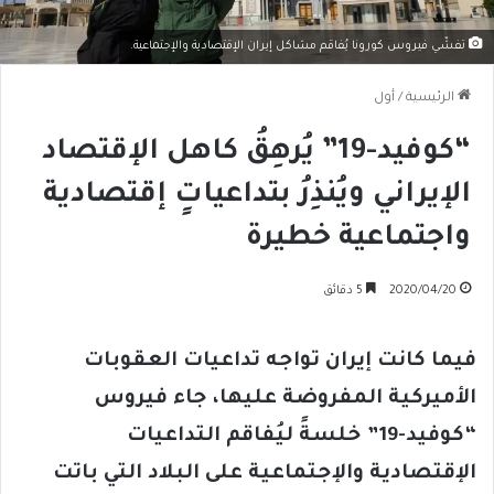
تفشّي فيروس كورونا يُفاقم مشاكل إيران الإقتصادية والإجتماعية.
الرئيسية
/
أول
“كوفيد-19” يُرهِقُ كاهل الإقتصاد
الإيراني ويُنذِرُ بتداعياتٍ إقتصادية
واجتماعية خطيرة
2020/04/20
5 دقائق
فيما كانت إيران تواجه تداعيات العقوبات
الأميركية المفروضة عليها، جاء فيروس
“كوفيد-19” خلسةً ليُفاقم التداعيات
الإقتصادية والإجتماعية على البلاد التي باتت