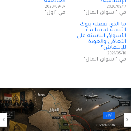
الإسلامية؟
العاصفة
2020/09/07
2020/09/17
في "أسواق المال"
في "أول"
ما الذي تفعله بنوك
التنمية لمساعدة
الأسواق الناشئة على
التعافي والعودة
للإنتعاش؟
2021/05/10
في "أسواق المال"
أول
2026/08/06