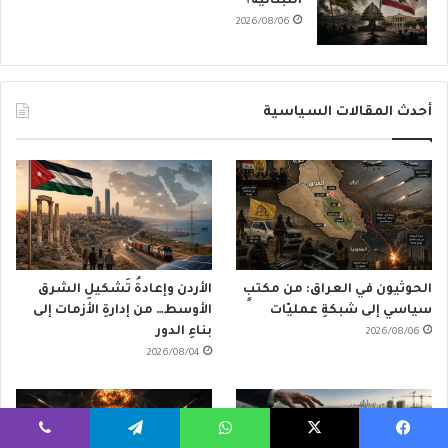
اللبنانية؟
2026/08/06
أحدث المقالات السياسية
الحوثيون في العراق: من مكتبٍ
الأردن وإعادةُ تَشكيلِ الشرق
سياسي إلى شبكةِ عمليّات
الأوسط… من إدارةِ الأزمات إلى
بناءِ الدور
2026/08/06
2026/08/04
يسبوك
‫X
واتساب
تيلقرام
ڤايبر