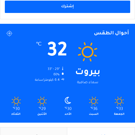
الإلكتروني
أحوال الطقس
32
℃
33º - 29º
بيروت
60%
6.4 كيلومتر/ساعة
سماء صافية
℃
30
℃
29
℃
30
℃
36
℃
33
الجمعة
السبت
الأحد
الأثنين
الثلاثاء