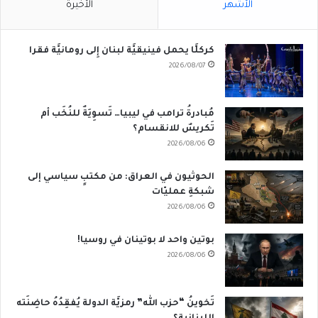
الأشهر
الأخيرة
كركلَّا يحمل فينيقيَّة لبنان إِلى رومانيَّة فقرا
2026/08/07
مُبادرةُ ترامب في ليبيا… تَسوِيَةٌ للنُخَب أم
تَكريسٌ للانقسام؟
2026/08/06
الحوثيون في العراق: من مكتبٍ سياسي إلى
شبكةِ عمليّات
2026/08/06
بوتين واحد لا بوتينان في روسيا!
2026/08/06
تَخوينُ “حزب الله” رمزيَّة الدولة يُفقِدُهُ حاضِنَته