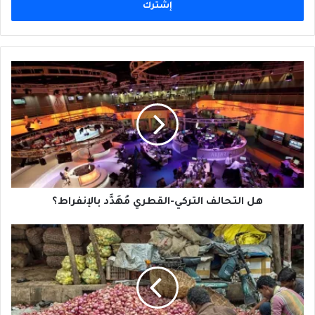
هل
التحالف
التركي-
القطري
مُهَدَّد
بالإنفراط؟
هل التحالف التركي-القطري مُهَدَّد بالإنفراط؟
البَصَل
أَقوى
من
السياسة
ومن
السياسيين