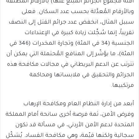
أقله مجموع الجرائم المُبلَّغ عنها) بالأرقام المُطلقة
وبالأرقام المُعدَّلة بحسب عدد السكان. فعلى
سبيل المثال، انخفض عدد جرائم القتل إلى النصف
تقريباً، إنما سُجِّلت زيادة كبيرة في الإعتداءات
الجنسية (34 في المئة) وتجارة المخدرات (346 في
المئة)، ما يؤشّر إلى المنافع المُحتملة التي يمكن أن
تترتب عن الدعم البريطاني في مجالات مكافحة هذه
الجرائم والتحقيق في ملابساتها ومحاكمة
مرتكبيها.
أبعد من إدارة النظام العام ومكافحة الإرهاب
وفرض الأمن، ثمة فرصة أخرى سانحة أمام المملكة
المتحدة لدعم الأمن الأردني، في مسألة قد تكون
سجالية ولكنها قيّمة، وهي مكافحة الفساد. يُشكّل