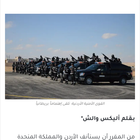
القوى الأمنية الأردنية: تلقى إهتماماً بريطانياً
بقلم
أل
ي
كس والش*
من المقرر أن يستأنف الأردن والمملكة المتحدة