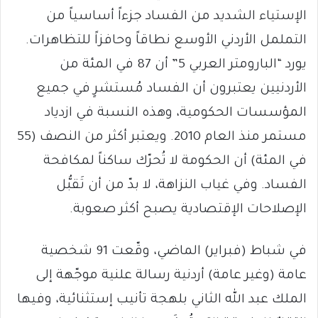
الإستياء الشديد من الفساد جزءاً أساسياً من
التململ الأردني الأوسع نطاقاً وحافزاً للتظاهرات.
يورد “البارومتر العربي 5” أن 87 في المئة من
الأردنيين يعتبرون أن الفساد مُستشرٍ في جميع
المؤسسات الحكومية، وهذه النسبة في ازدياد
مستمر منذ العام 2010. ويعتبر أكثر من النصف (55
في المئة) أن الحكومة لا تُحرّك ساكناً لمكافحة
الفساد. وفي غياب النزاهة، لا بدّ من أن تَقبُّل
الإصلاحات الإقتصادية يصبح أكثر صعوبة.
في شباط (فبراير) الماضي، وقّعت 91 شخصية
عامة (وغير عامة) أردنية رسالة علنية موجّهة إلى
الملك عبد الله الثاني بلهجة تأنيب إستثنائية، وفيها