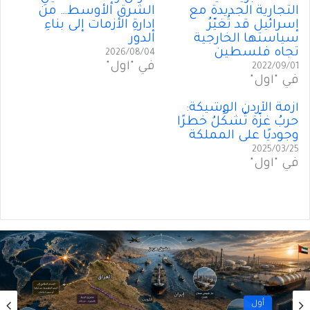
التجارية الجديدة مع
الشرق الأوسط… من
إسرائيل قد تُغيّرُ
إدارةِ الأزمات إلى بناءِ
سياستها الخارجية
الدور
تجاه فلسطين
2026/08/04
في "أول"
2022/09/01
في "أول"
أزمةُ الأردن الوشيكة:
حربُ غزّة تُشكِّلُ خطرًا
وجوديًا على المملكة
2025/03/25
في "أول"
أول