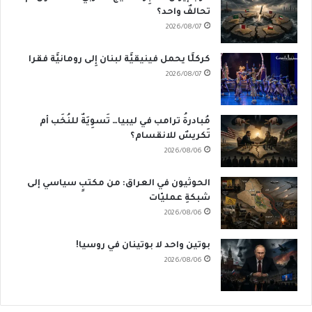
تحالفٌ واحد؟
2026/08/07
كركلَّا يحمل فينيقيَّة لبنان إِلى رومانيَّة فقرا
2026/08/07
مُبادرةُ ترامب في ليبيا… تَسوِيَةٌ للنُخَب أم
تَكريسٌ للانقسام؟
2026/08/06
الحوثيون في العراق: من مكتبٍ سياسي إلى
شبكةِ عمليّات
2026/08/06
بوتين واحد لا بوتينان في روسيا!
2026/08/06