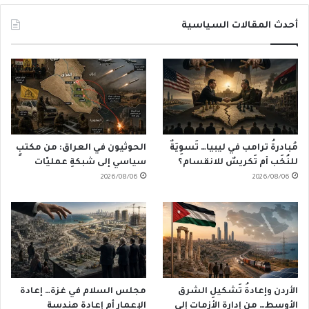
أحدث المقالات السياسية
مُبادرةُ ترامب في ليبيا… تَسوِيَةٌ
الحوثيون في العراق: من مكتبٍ
للنُخَب أم تَكريسٌ للانقسام؟
سياسي إلى شبكةِ عمليّات
2026/08/06
2026/08/06
الأردن وإعادةُ تَشكيلِ الشرق
مجلس السلام في غزة… إعادة
الأوسط… من إدارةِ الأزمات إلى
الإعمار أم إعادة هندسة