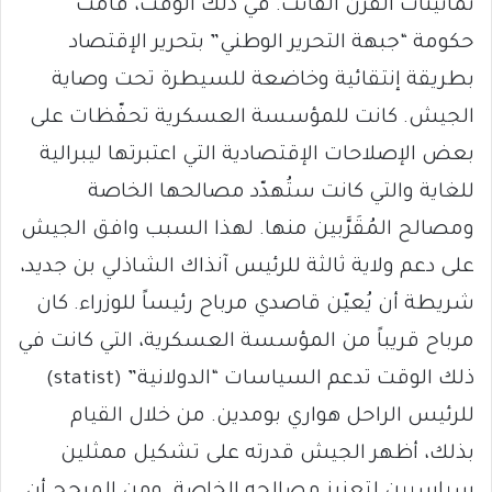
ثمانينات القرن الفائت. في ذلك الوقت، قامت
حكومة “جبهة التحرير الوطني” بتحرير الإقتصاد
بطريقة إنتقائية وخاضعة للسيطرة تحت وصاية
الجيش. كانت للمؤسسة العسكرية تحفّظات على
بعض الإصلاحات الإقتصادية التي اعتبرتها ليبرالية
للغاية والتي كانت ستُهدّد مصالحها الخاصة
ومصالح المُقَرَّبين منها. لهذا السبب وافق الجيش
على دعم ولاية ثالثة للرئيس آنذاك الشاذلي بن جديد،
شريطة أن يُعيّن قاصدي مرباح رئيساً للوزراء. كان
مرباح قريباً من المؤسسة العسكرية، التي كانت في
ذلك الوقت تدعم السياسات “الدولانية” (statist)
للرئيس الراحل هواري بومدين. من خلال القيام
بذلك، أظهر الجيش قدرته على تشكيل ممثلين