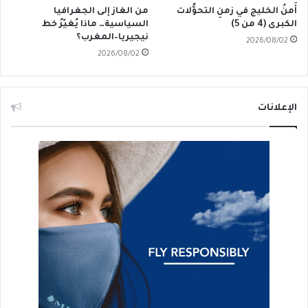
أَمنُ الخليج في زمنِ التحوُّلات
من الغاز إلى الجغرافيا
الكبرى (4 من 5)
السياسية… ماذا يُغيّرُ خط
نيجيريا–المغرب؟
2026/08/02
2026/08/02
الإعلانات