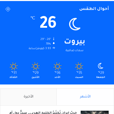
أحوال الطقس
26
℃
29º - 26º
بيروت
78%
3.93 كيلومتر/ساعة
سماء صافية
℃
31
℃
29
℃
36
℃
35
℃
29
الجمعة
السبت
الأحد
الأثنين
الثلاثاء
الأشهر
الأخيرة
حربُ إيران تَختَبِرُ الخليج العربي… ستُّ دول أم