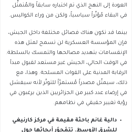
العودة إلى النهج الذي تم اختباره سابقاً والمُتمثِّل
في البقاء مُؤثّراً سياسياً، ولكن من وراء الكواليس.
بينما قد تكون هناك فصائل مختلفة داخل الجيش،
فإن المؤسسة العسكرية لن تسمح لمثل هذه
الإنقسامات بتهديد مصالحها والتمسك بالسلطة.
في الوقت الحالي، الجيش غير مستعد لقبول مبدأ
الرقابة المدنية على القوات المسلحة. وهذا، مع
ذلك، سيمثّل مصدراً مُستمرّاً للتوتّر لأنه سيفشل
في إرضاء عدد كبير من الجزائريين الذين يرغبون في
رؤية تغيير حقيقي في نظامهم.
دالية غانم باحثة مقيمة في مركز كارنيغي
للشرق الأوسط. تتمَحوَر أبحاثها حول