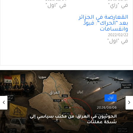
2020/02/04
2019/06/07
في "رأي"
في "أول"
المُعارضة في الجزائر
بعد “الحراك”: قيودٌ
وانقسامات
2022/02/22
في "أول"
أول
2026/08/06
الحوثيون في العراق: من مكتبٍ سياسي إلى
شبكةِ عمليّات