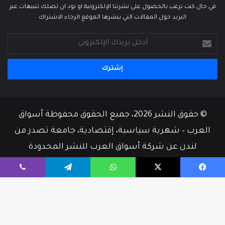
في حال كنت ترغب بالحصول على نشرتنا الإلكترونية او تود ان تصلك تنبيهات عبر
البريد حول المقالات التي ينشرها الموقع الرجاء الاشتراك
أدخل
بريدك
الإلكتروني
© حقوق النشر 2026، جميع الحقوق محفوظة أسواق
العرب – شهرية سياسية، إقتصادية، جامعة تصدر من
لندن عن شركة أسواق العرب للنشر المحدودة
من نحن
أسرة التحرير
إتصل بنا
يسبوك
‫X
واتساب
تيلقرام
ڤايبر
‫X
فيسبوك
‫YouTube
زر