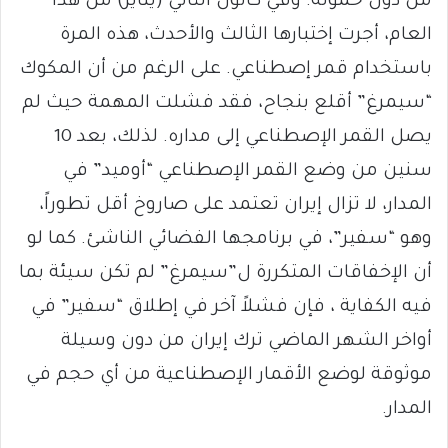
من دون حمولة. وفي كانون الثاني (يناير) من هذا
العام، أجرت إختبارها الثالث والأحدث، هذه المرة
باستخدام قمر إصطناعي. على الرغم من أن المكوك
“سيمرغ” أقلع بنجاح، فقد فشلت المهمة حيث لم
يصل القمر الإصطناعي إلى مداره. لذلك، بعد 10
سنين من وضع القمر الإصطناعي “أوميد” في
المدار، لا تزال إيران تعتمد على صاروخ أقل تطوراً،
وهو “سفير”، في برنامجها الفضائي الناشئ. كما لو
أن الإخفاقات المتكررة ل”سيمرغ” لم تكن سيئة بما
فيه الكفاية ، فإن فشلاً آخر في إطلاق “سفير” في
أواخر الشهر الماضي ترك إيران من دون وسيلة
موثوقة لوضع الأقمار الإصطناعية من أي حجم في
المدار.