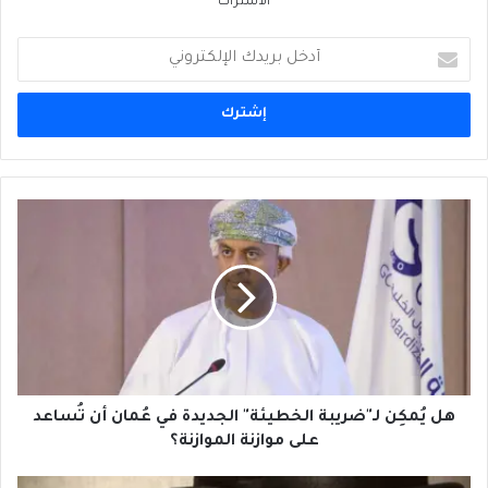
الاشتراك
أدخل
بريدك
الإلكتروني
هل
يُمكِن
لـ"ضريبة
الخطيئة"
الجديدة
في
عُمان
أن
تُساعد
على
هل يُمكِن لـ"ضريبة الخطيئة" الجديدة في عُمان أن تُساعد
موازنة
على موازنة الموازنة؟
الموازنة؟
لا