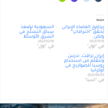
مرتبط
برنامجُ الفضاء الإيراني
السعودية تُصَعِّدُ
يُحقّقُ “اختراقاتٍ”
سِباقَ التَسَلُّحِ في
ولكن…
الشرق الأوسط
2022/02/10
2023/11/10
في "أول"
في "أول"
إيران تُراقِبُ، تَدرُسُ
وتَتَعَلَّم من استخدامِ
روسيا للصواريخ في
أوكرانيا
2022/05/03
في "آسيا"