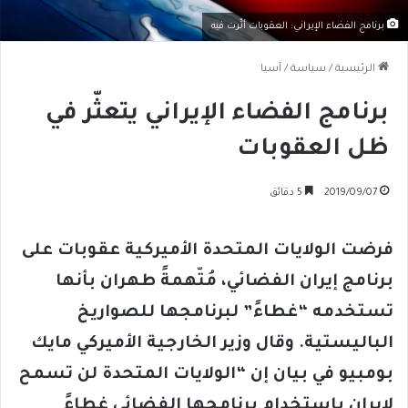
برنامج الفضاء الإيراني: العقوبات أثّرت فيه
الرئيسية
/
سياسة
/
آسيا
برنامج الفضاء الإيراني يتعثّر في
ظل العقوبات
2019/09/07
5 دقائق
فرضت الولايات المتحدة الأميركية عقوبات على
برنامج إيران الفضائي، مُتّهمةً طهران بأنها
تستخدمه “غطاءً” لبرنامجها للصواريخ
الباليستية. وقال وزير الخارجية الأميركي مايك
بومبيو في بيان إن “الولايات المتحدة لن تسمح
لإيران باستخدام برنامجها الفضائي غطاءً