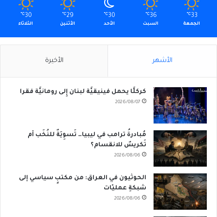
℃
30
℃
29
℃
30
℃
36
℃
33
الجمعة
السبت
الأحد
الأثنين
الثلاثاء
الأشهر
الأخيرة
كركلَّا يحمل فينيقيَّة لبنان إِلى رومانيَّة فقرا
2026/08/07
مُبادرةُ ترامب في ليبيا… تَسوِيَةٌ للنُخَب أم
تَكريسٌ للانقسام؟
2026/08/06
الحوثيون في العراق: من مكتبٍ سياسي إلى
شبكةِ عمليّات
2026/08/06