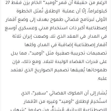
الرغم من حقيقة أن قمر “أوميد” الخام يزن فقط 27
كيلوغراماً، إلّا أن عملية الإطلاق تُمثل الخطوة
الأولى لبرنامج فضائي طموح يهدف إلى وضع أقمار
إصطناعية أكبر ذات استخدام مدني وعسكري أوسع
في المدار. في العقد الذي تلا، وضعت إيران ثلاثة
أقمار إصطناعية إضافية في المدار، وكلها
تصميمات تجريبية صغيرة مثل “أوميد”، مما يدل
على قدرات الفضاء الوليدة للبلاد. ومع ذلك، فإن
طموحاتها يُعيقها تصميم الصواريخ الذي تعتمد
عليه.
يُشار إلى أن المكوك الفضائي “سفير”، الذي
استُخدِمَ لإطلاق “أوميد” وغيره من الأقمار
الإصطناعية الإيرانية، مُشتقٌّ من صاروخ “شهاب