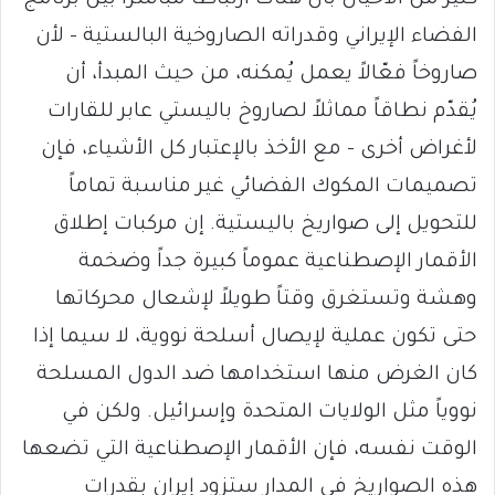
كثير من الأحيان بأن هناك ارتباطاً مباشراً بين برنامج
الفضاء الإيراني وقدراته الصاروخية البالستية – لأن
صاروخاً فعّالاً يعمل يُمكنه، من حيث المبدأ، أن
يُقدّم نطاقاً مماثلاً لصاروخ باليستي عابر للقارات
لأغراض أخرى – مع الأخذ بالإعتبار كل الأشياء، فإن
تصميمات المكوك الفضائي غير مناسبة تماماً
للتحويل إلى صواريخ باليستية. إن مركبات إطلاق
الأقمار الإصطناعية عموماً كبيرة جداً وضخمة
وهشة وتستغرق وقتاً طويلاً لإشعال محركاتها
حتى تكون عملية لإيصال أسلحة نووية، لا سيما إذا
كان الغرض منها استخدامها ضد الدول المسلحة
نووياً مثل الولايات المتحدة وإسرائيل. ولكن في
الوقت نفسه، فإن الأقمار الإصطناعية التي تضعها
هذه الصواريخ في المدار ستزود إيران بقدرات