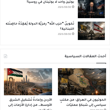
بوتين واحد لا بوتينان في روسيا!
2026/08/06
تَخوينُ “حزب الله” رمزيَّة الدولة يُفقِدُهُ حاضِنَته
اللبنانية؟
2026/08/06
أحدث المقالات السياسية
الحوثيون في العراق: من مكتبٍ
الأردن وإعادةُ تَشكيلِ الشرق
سياسي إلى شبكةِ عمليّات
الأوسط… من إدارةِ الأزمات إلى