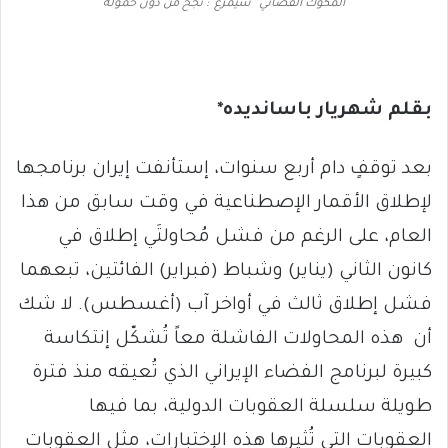
المكوك الفضائي “سيمرغ”: نجح من دون حمولة
بقلم شهريار باسانديده*
بعد توقفٍ دام أربع سنوات، إستأنفت إيران برنامجها
لإطلاق الأقمار الإصطناعية في وقت سابق من هذا
العام، على الرغم من فشل مُحاولتَي إطلاق في
كانون الثاني (يناير) وشباط (فبراير) الفائتين، تبعهما
فشل إطلاق ثالث في أواخر آب (أغسطس). لا شك
أن هذه المحاولات الفاشلة معاً تُشكّل إنتكاسة
كبيرة لبرنامج الفضاء الإيراني الذي تُعيقه منذ فترة
طويلة سلسلة العقوبات الدولية، بما فيها
العقوبات التي تُثيرها هذه الإختبارات، مثل العقوبات