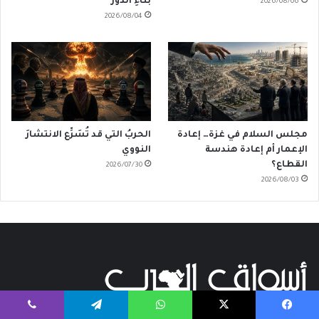
بناءِ الدور
2026/08/06
2026/08/04
مجلس السلام في غزة… إعادة
الحربُ التي قد تُسَرِّع الانتشارَ
الإعمار أم إعادة هندسة
النووي
القطاع؟
2026/07/30
2026/08/03
يسبوك
‫X
واتساب
تيلقرام
ڤايبر