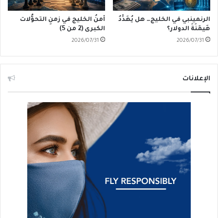
الرنمينبي في الخليج… هل يُهَدِّدُ
أمنُ الخليج في زمنِ التحوُّلات
هَيمَنَةَ الدولار؟
الكبرى (2 من 5)
2026/07/31
2026/07/31
الإعلانات