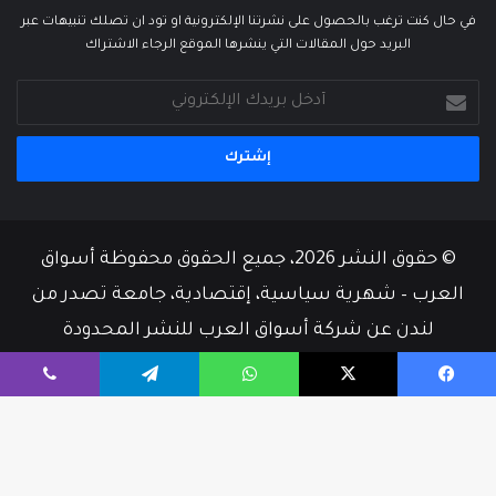
في حال كنت ترغب بالحصول على نشرتنا الإلكترونية او تود ان تصلك تنبيهات عبر
البريد حول المقالات التي ينشرها الموقع الرجاء الاشتراك
أدخل
بريدك
الإلكتروني
© حقوق النشر 2026، جميع الحقوق محفوظة أسواق
العرب – شهرية سياسية، إقتصادية، جامعة تصدر من
لندن عن شركة أسواق العرب للنشر المحدودة
من نحن
أسرة التحرير
إتصل بنا
يسبوك
‫X
واتساب
تيلقرام
ڤايبر
‫X
فيسبوك
‫YouTube
زر