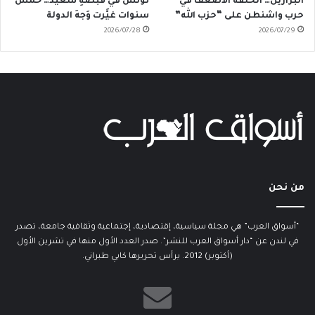
البرازيل… الحلقة الأضعف في
تونس في قبضةِ سعيّد… خمسُ
حرب واشنطن على “حزب الله”
سنوات غيَّرت وَجهَ الدولة
2026/07/28
2026/07/29
من نحن
“أسواق العرب” هي مجلة سياسية، إقتصادية، إجتماعية وثقافية جامعة، تصدر
في لندن عن “دار أسواق العرب للنشر”. صدر العدد الأول منها في تشرين الأول
(أكتوبر) 2012. يرأس تحريرها كابي طبراني.