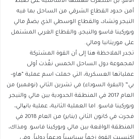
الأمر، بل اقتصرت مهمتها الأساسية على ضبط
أمن حدود القطاع الشرقي من الساحل بما فيه
النيجر وتشاد، والقطاع الوسطي الذي يضمّ مالي
وبوركينا فاسو والنيجر، والقطاع الغربي المشتمل
على موريتانيا ومالي.
تجدر الملاحظة هنا إلى أن القوة المشتركة
لمجموعة دول الساحل الخمس نفّذت أولى
عملياتها العسكرية، التي حملت اسم عملية “هاو-
بي” (البقرة السوداء) في تشرين الثاني (نوفمبر) من
العام 2017 في المنطقة الحدودية بين مالي والنيجر
وبوركينا فاسو. اما العملية الثانية، عملية بانیالي،
فجرت في كانون الثاني (يناير) من العام 2018 في
المنطقة الواقعة بين مالي وبوركينا فاسو. ومذاك،
إكتسبت القوة زخماً سياسياً ودعماً دولياً. وفي