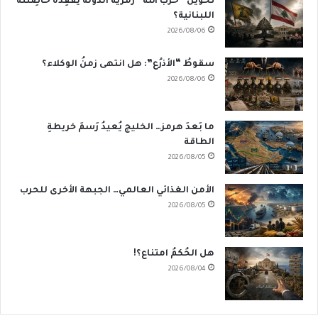
تَخوينُ “حزب الله” رمزيَّة الدولة يُفقِدُهُ حاضِنَته
اللبنانية؟
2026/08/06
سقوطُ “الأذرُع”: هل انتهى زمنُ الوكلاء؟
2026/08/06
ما بَعدَ هرمز… الخليج يُعيدُ رَسمَ خريطةِ
الطاقة
2026/08/05
الأمن الغذائي العالمي… الجبهة الأخرى للحرب
2026/08/05
هل الحُكمُ امتناع؟!
2026/08/04