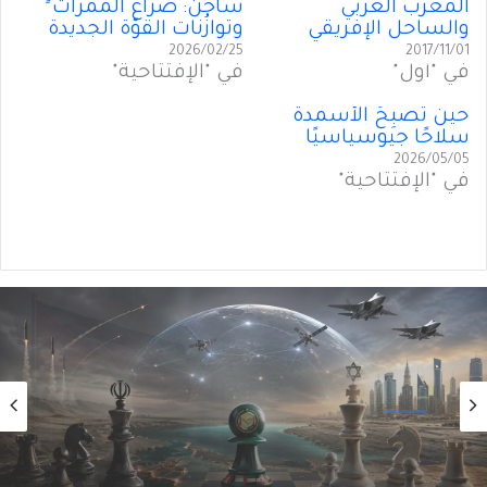
المغرب العربي
ساخن: صراعُ الممرّات
والساحل الإفريقي
وتوازُنات القوّة الجديدة
2026/02/25
2017/11/01
في "أول"
في "الإفتتاحية"
حين تُصبِحُ الأسمدة
سلاحًا جيوسياسيًا
2026/05/05
في "الإفتتاحية"
أول
2026/08/03
أَمنُ الخليج في زمنِ التحوُّلات الكبرى (5 من 5)