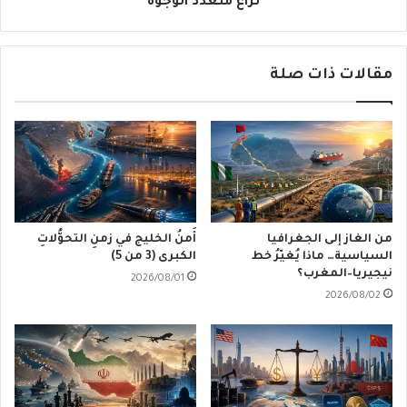
نزاعٌ مُتَعدِّدُ الوجوه
مقالات ذات صلة
من الغاز إلى الجغرافيا
أَمنُ الخليج في زمنِ التحوُّلاتِ
السياسية… ماذا يُغيّرُ خط
الكبرى (3 من 5)
نيجيريا–المغرب؟
2026/08/01
2026/08/02