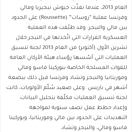
العام 2013، عندما نفذّت جيوش نيجيريا ومالي
وفرنسا عملية “روسات” (Roussette) على الحدود
بين مالي والنيجر. وقد طبّقت هذه العملية
العسكرية القرارات التي اتّخذتها في النيجر خلال
تشرين الأول (أكتوبر) من العام 2013 لجنة تنسيق
العمليات التي أسّسها رؤساء هيئة الأركان العامة
للقوات المسلحة الخاصة ببوركينا فاسو ومالي
وموريتانيا والنيجر وتشاد وفرنسا قبل ذلك ببضعة
أشهر في باريس. وعلى صعيد سُلّم الأولويات، كانت
لجنة تنسيق العمليات مكلّفة بتحليل البيانات
وإعداد خطط عمل نصف سنوية لمواجهة
التهديدات على الحدود بين مالي وموريتانيا، وبوركينا
فاسو ومالي، والنيجر وتشاد.