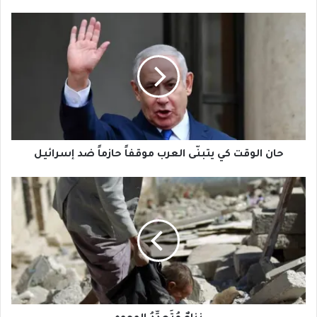
حان
الوقت
كي
يتبنّى
العرب
موقفاً
حازماً
ضد
إسرائيل
حان الوقت كي يتبنّى العرب موقفاً حازماً ضد إسرائيل
نزاعٌ
مُتَعدِّدُ
الوجوه