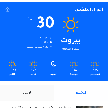
أحوال الطقس
30
℃
35º - 29º
بيروت
59%
4.28 كيلومتر/ساعة
سماء صافية
℃
29
℃
28
℃
28
℃
34
℃
35
الخميس
الجمعة
السبت
الأحد
الأثنين
الأشهر
الأخيرة