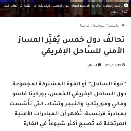
الرئيس إيمانويل ماكرون يتوسط زعماء الدول الخمس الإفريقية: في القمة التي أعلنت فيها
"قوة الساحل"
الرئيسية
/
سياسة
/
أفريقيا
تحالفُ دولٍ خمس يُغيِّر المسارَ
الأمني للساحل الإفريقي
2019/04/10
4 دقائق
“قوة الساحل” أو القوة المشتركة لمجموعة
دول الساحل الإفريقي الخمس، بوركينا فاسو
ومالي وموريتانيا والنيجر وتشاد، التي تأُسّست
بمبادرة فرنسية، تُظهر أن المبادرات الأمنية
المرتَجَلة قد تُصبح أكثر شيوعاً في القارة