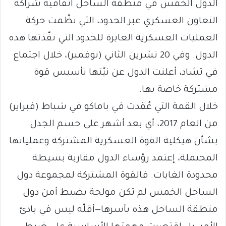
الدول الخمس في منطقة الساحل اتفاقية شراكة
التعاون العسكري عبر الحدود، التي نظّمت حركة
العمليات العسكرية العابرة للحدود التي نفّذتها هذه
الدول. وفي 20 تشرين الثاني (نوفمبر)، خلال اجتماع
في تشاد، أعلنت الدول عن نيّتها تأسيس قوة
مشتركة خاصة بها.
خلال القمة التي عُقدت في باماكو في شباط (فبراير)
من العام 2017، أي بعد أشهر على حسم الجدل
بشأن هيكلية القوة العسكرية المشتركة وعملياتها
المحتملة، إعتمد رؤساء الدول مقاربة بسيطة
محدودة الغايات. فالقوة المشتركة لمجموعة دول
الساحل الخمس لم تكن مولجة بضبط أمن دول
منطقة الساحل هذه بأسرها—أقلّه ليس في بادئ