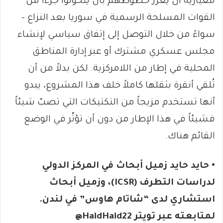
معيارية أن يعزّز حظوظهم بأن يتحوّلوا جزءاً من
القوات المسلحة الرسمية في سوريا بعد النزاع –
سواءً من خلال التوصل إلى إتفاق سياسي لإنشاء
مجلس عسكري مشترك أو عبر إدارة المناطق
المحلية في إطار من اللامركزية. لكن بدلاً من أن
تُلقي أنقرة بثقلها كاملاً خلف هذا المشروع، يبدو
أنها تستخدم مزيجاً من التكتيكات التي تصبّ شيئاً
فشيئاً في هذا الإطار من دون أن تؤثّر في الوضع
القائم هناك.
• حايد حايد زميل أبحاث في المركز الدولي
لدراسات التطرف (ICSR)، وزميل أبحاث
استشاري لدى “شاتام هاوس” في لندن.
لمتابعته عبر تويتر HaidHaid22@