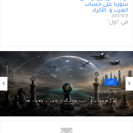
سوريا على حساب
العرب و…الأكراد
2017/11/17
في "أول"
أول
2026/08/03
أَمنُ الخليج في زمنِ التحوُّلات الكبرى (5 من 5)