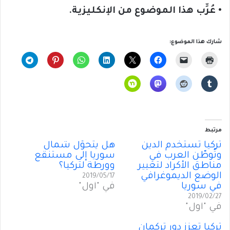
• عُرِّب هذا الموضوع من الإنكليزية.
شارك هذا الموضوع:
مرتبط
تركيا تستخدم الدين
هل يتحوّل شمال
وتُوطّن العرب في
سوريا إلى مستنقع
مناطق الأكراد لتغيير
وورطة لتركيا؟
الوضع الديموغرافي
2019/05/17
في سوريا
في "أول"
2019/02/27
في "أول"
تركيا تعزّز دور تركمان