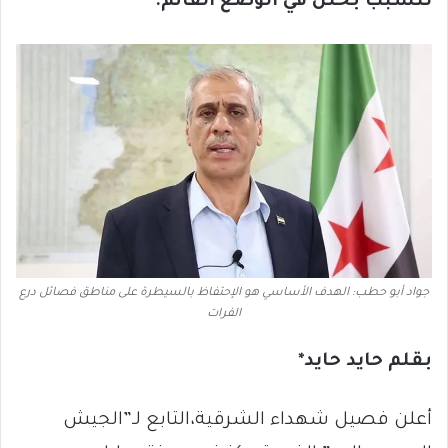
تتسبب بخلل في الوضع القائم.
جواد أبو حطب: الهدف الأساسي هو الإحتفاظ بالسيطرة على مناطق فصائل درع
الفرات
بقلم حايد حايد*
أعلن فصيل شهداء الشرقية،التابع لـ”الجيش