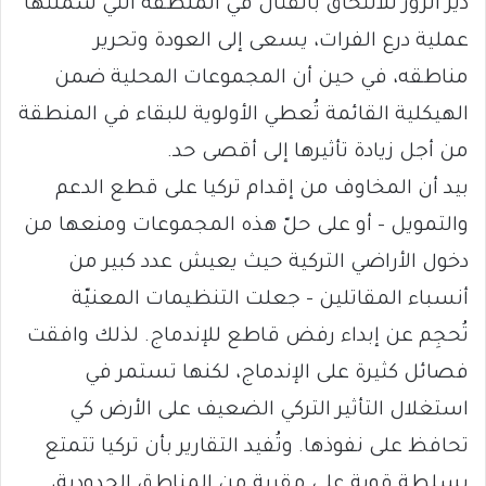
دير الزور للالتحاق بالقتال في المنطقة التي شملتها
عملية درع الفرات، يسعى إلى العودة وتحرير
مناطقه، في حين أن المجموعات المحلية ضمن
الهيكلية القائمة تُعطي الأولوية للبقاء في المنطقة
من أجل زيادة تأثيرها إلى أقصى حد.
بيد أن المخاوف من إقدام تركيا على قطع الدعم
والتمويل – أو على حلّ هذه المجموعات ومنعها من
دخول الأراضي التركية حيث يعيش عدد كبير من
أنسباء المقاتلين – جعلت التنظيمات المعنيّة
تُحجِم عن إبداء رفض قاطع للإندماج. لذلك وافقت
فصائل كثيرة على الإندماج، لكنها تستمر في
استغلال التأثير التركي الضعيف على الأرض كي
تحافظ على نفوذها. وتُفيد التقارير بأن تركيا تتمتع
بسلطة قوية على مقربة من المناطق الحدودية،