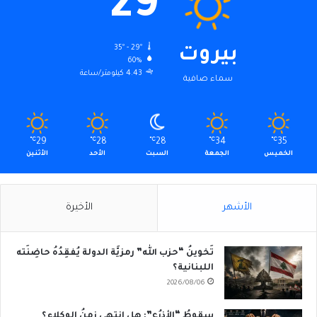
29
35º - 29º
بيروت
60%
4.43 كيلومتر/ساعة
سماء صافية
℃
29
℃
28
℃
28
℃
34
℃
35
الخميس
الجمعة
السبت
الأحد
الأثنين
الأشهر
الأخيرة
تَخوينُ “حزب الله” رمزيَّة الدولة يُفقِدُهُ حاضِنَته
اللبنانية؟
2026/08/06
سقوطُ “الأذرُع”: هل انتهى زمنُ الوكلاء؟