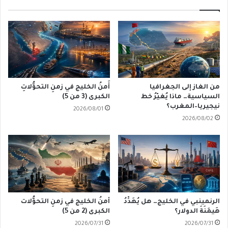
من الغاز إلى الجغرافيا
أَمنُ الخليج في زمنِ التحوُّلاتِ
السياسية… ماذا يُغيّرُ خط
الكبرى (3 من 5)
نيجيريا–المغرب؟
2026/08/01
2026/08/02
الرنمينبي في الخليج… هل يُهَدِّدُ
أمنُ الخليج في زمنِ التحوُّلات
هَيمَنَةَ الدولار؟
الكبرى (2 من 5)
2026/07/31
2026/07/31