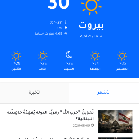
30
35º - 29º
بيروت
57%
4.68 كيلومتر/ساعة
سماء صافية
℃
29
℃
28
℃
28
℃
34
℃
35
الخميس
الجمعة
السبت
الأحد
الأثنين
الأشهر
الأخيرة
تَخوينُ “حزب الله” رمزيَّة الدولة يُفقِدُهُ حاضِنَته
اللبنانية؟
2026/08/06