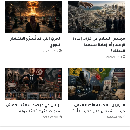
مجلس السلام في غزة… إعادة
الحربُ التي قد تُسَرِّع الانتشارَ
الإعمار أم إعادة هندسة
النووي
القطاع؟
2026/07/30
2026/08/03
البرازيل… الحلقة الأضعف في
تونس في قبضةِ سعيّد… خمسُ
حرب واشنطن على “حزب الله”
سنوات غيَّرت وَجهَ الدولة
2026/07/28
2026/07/29