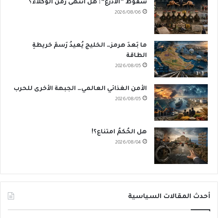
سقوطُ “الأذرُع”: هل انتهى زمنُ الوكلاء؟
2026/08/06
ما بَعدَ هرمز… الخليج يُعيدُ رَسمَ خريطةِ
الطاقة
2026/08/05
الأمن الغذائي العالمي… الجبهة الأخرى للحرب
2026/08/05
هل الحُكمُ امتناع؟!
2026/08/04
أحدث المقالات السياسية