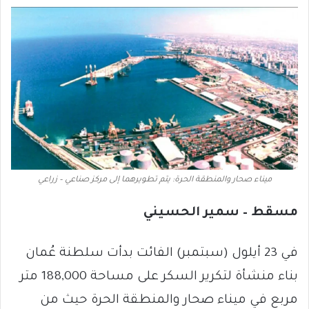
ميناء صحار والمنطقة الحرة: يتم تطويرهما إلى مركز صناعي – زراعي
مسقط – سمير الحسيني
في 23 أيلول (سبتمبر) الفائت بدأت سلطنة عُمان
بناء منشأة لتكرير السكر على مساحة 188,000 متر
مربع في ميناء صحار والمنطقة الحرة حيث من