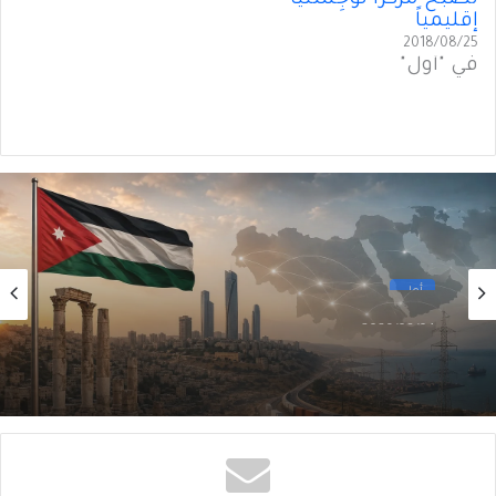
إقليمياً
2018/08/25
في "أول"
أول
2026/08/04
الأردن وإعادةُ تَشكيلِ الشرق الأوسط… من إدارةِ
الأزمات إلى بناءِ الدور