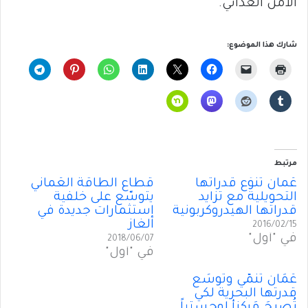
الأمن الغذائي.
شارك هذا الموضوع:
مرتبط
عُمان تنوِّع قدراتها
قطاع الطاقة العُماني
التحويلية مع تزايد
يتوسّع على خلفية
قدراتها الهيدروكربونية
إستثمارات جديدة في
الغاز
2016/02/15
في "أول"
2018/06/07
في "أول"
عُمَان تُنَمّي وتُوسِّع
قدرتها البحرية لكي
تُصبحَ مَركزأ لوجِستياً