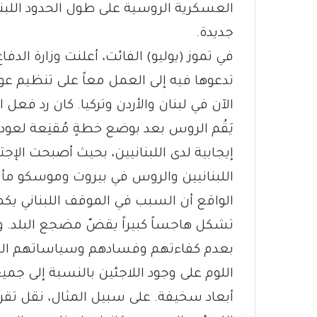
العسكرية الروسية على طول الحدود اللبنا
جديدة.
في تموز (يوليو) الفائت، أعلنت وزارة الدف
تدعوها فيه إلى العمل معاً على تنظيم عو
الآن في لبنان والأردن وتركيا. كان رد فعل
يَقُم الروس بعد بوضع خطةٍ مُقنِعة لعودة
إيجابية لدى اللبنانيين، بحيث أصبحت الإ
اللبنانيين والروس في بيروت وموسكو مأل
الواقع أن السبب في الموقف اللبناني يكم
تشكل هاجساً كبيراً يقضّ مضجع البلد. و
بعدم كفاءتهم وفسادهم وسياساتهم المثي
اللوم على وجود اللاجئين بالنسبة إلى جم
أبعاد سخيفة. على سبيل المثال، نقل تقري