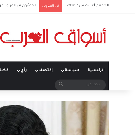
الجمعة, أغسطس 7 2026
الحوثيون في العراق: من
في العناوين
الرئيسية
سياسة
إقتصاد
رأي
قضاي
بحث
عن