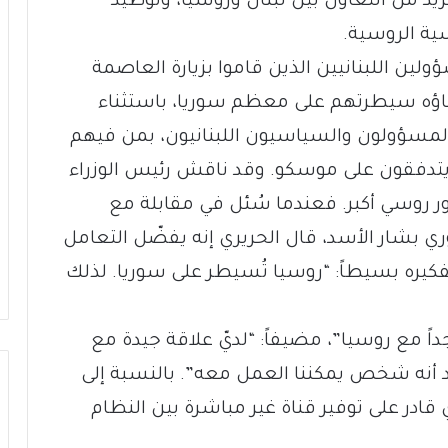
يد من التعاون بين لبنان وروسيا، وتوطيد
سية الروسية.
ين اللبنانيين الذين قاموا بزيارة العاصمة
لفاؤه سيطرتهم على معظم سوريا، باستثناء
لمسؤولون والسياسيون اللبنانيون، بمن فيهم
 يتدفقون على موسكو. وقد ناقش رئيس الوزراء
ر روسي أكبر. فعندما سُئل في مقابلة مع
ي بشار الأسد، قال الحريري إنه يفضّل التعامل
فكيره بسيطاً: “روسيا تُسيطر على سوريا. لذلك
داً مع روسيا”، مضيفاً: “لديّ علاقة جيدة مع
عتقد أنه شخص يمكننا العمل معه”. بالنسبة إلى
ادر على توفير قناة غير مباشرة بين النظام