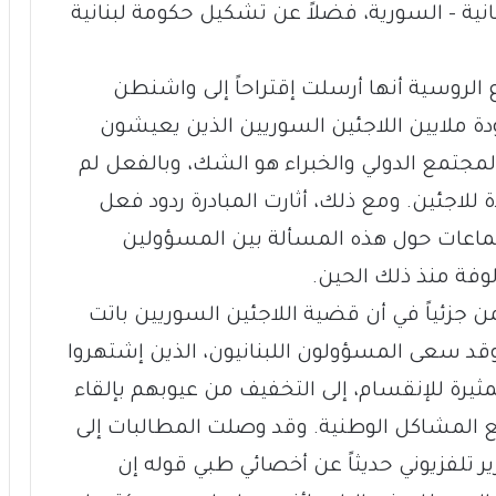
نية – السورية، فضلاً عن تشكيل حكومة لبنانية
اع الروسية أنها أرسلت إقتراحاً إلى واشنطن
دة ملايين اللاجئين السوريين الذين يعيشون
 المجتمع الدولي والخبراء هو الشك، وبالفعل لم
 للاجئين. ومع ذلك، أثارت المبادرة ردود فعل
جتماعات حول هذه المسألة بين المسؤولين
وفة منذ ذلك الحين.
ن جزئياً في أن قضية اللاجئين السوريين باتت
قد سعى المسؤولون اللبنانيون، الذين إشتهروا
رة للإنقسام، إلى التخفيف من عيوبهم بإلقاء
يع المشاكل الوطنية. وقد وصلت المطالبات إلى
ر تلفزيوني حديثاً عن أخصائي طبي قوله إن