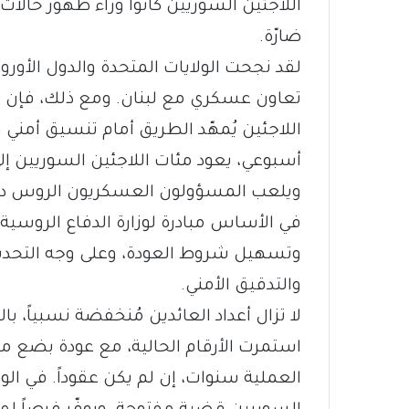
اللاجئين السوريين كانوا وراء ظهور حالات 
ضارّة.
لقد نجحت الولايات المتحدة والدول الأوروب
تعاون عسكري مع لبنان. ومع ذلك، فإن أ
اللاجئين يُمهّد الطريق أمام تنسيق أم
أسبوعي، يعود مئات اللاجئين السوريين إ
ويلعب المسؤولون العسكريون الروس دوراً
في الأساس مبادرة لوزارة الدفاع الروسي
وتسهيل شروط العودة، وعلى وجه التحديد
والتدقيق الأمني.
لا تزال أعداد العائدين مُنخفضة نسبياً، با
استمرت الأرقام الحالية، مع عودة بضع
العملية سنوات، إن لم يكن عقوداً. في الوق