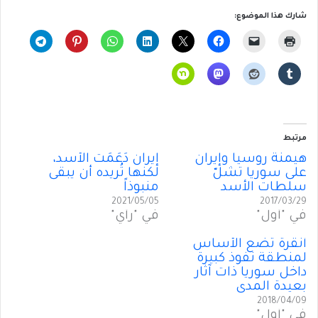
شارك هذا الموضوع:
مرتبط
هيمنة روسيا وإيران
إيران دَعَمَت الأسد،
على سوريا تشلّ
لكنها تُريده أن يبقى
سلطات الأسد
منبوذاً
2021/05/05
2017/03/29
في "أول"
في "رأي"
أنقرة تضع الأساس
لمنطقة نفوذ كبيرة
داخل سوريا ذات آثار
بعيدة المدى
2018/04/09
في "أول"