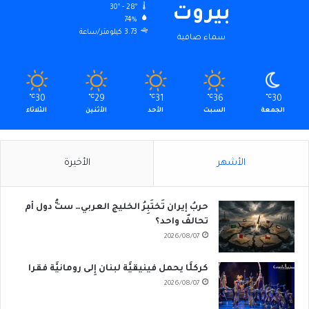
30º - 28º
بيروت
74%
3.73 كيلومتر/ساعة
سماء صافية
℃
30
℃
29
℃
31
℃
36
℃
30
الجمعة
السبت
الأحد
الأثنين
الثلاثاء
الأشهر
الأخيرة
حربُ إيران تَختَبِرُ الخليج العربي… ستُّ دول أم
تحالفٌ واحد؟
2026/08/07
كركلَّا يحمل فينيقيَّة لبنان إِلى رومانيَّة فقرا
2026/08/07