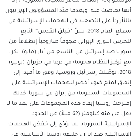
موسكو بأنه “إنتهاك سافر للسيادة السورية”، إلا
أنها تغاضت عنه. وبعدما هدّد المسؤولون الإيرانيون
بالثأر رداً على التصعيد في الهجمات الإسرائيلية في
مطلع العام 2018، شنّ “فيلق القدس” التابع
للحرس الثوري الإيراني هجوماً صاروخياً إنطلاقاً من
سوريا ضد إسرائيل في التاسع من أيار (مايو). لكن
مع تركيز النظام هجومه في درعا في حزيران (يونيو)
2018، توصّلت إسرائيل وروسيا، وفق ما أُفيد، إلى
إتفاق لمنح ضوء أخضر للهجمات الإسرائيلية على
المجموعات المدعومة من إيران في سوريا. كذلك
إقترحت روسيا إبقاء هذه المجموعات على بعد ما لا
يقل عن مئة كيلومتر (62 ميلاً) عن الحدود
الإسرائيلية-السورية، بما يؤدّي إلى خفض الهجمات
الإسرائيلية ضد إيران، حليفة روسيا الأساسية في