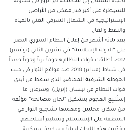
باتجاه الشمال إلى محافظة دير الزور في محاولة
للسيطرة على أكبر قدر ممكن من الأراضي
الإستراتيجية في الشمال الشرقي الغني بالمياه
والنفط والغاز.
بعد ثلاثة أشهر من إعلان النظام السوري النصر
على “الدولة الإسلامية” في تشرين الثاني (نوفمبر)
2017، أطلقت قوات النظام هجوماً برياً وجوياً جديداً
في شباط (فبراير) 2018 ضد مواقع الثوار في جيب
الغوطة الشرقية المحاصَر، الذي سقط في أيدي
قوات النظام في نيسان (إبريل). وسرعان ما
إستُتبِع الهجوم بتشكيل “لجان مصالحة” مؤلّفة
من سكان محليين ومهمتها تشجيع الثوار في
المنطقة على الإستسلام وتسليم أسلحتهم.
وقدّمت هذه اللجان أحياناً مساعدة عسكرية