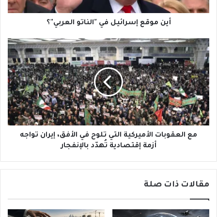
أين موقع إسرائيل في "الناتو العربي"؟
مع
العقوبات
الأميركية
التي
تلوح
في
الأفق،
إيران
تواجه
أزمة
مع العقوبات الأميركية التي تلوح في الأفق، إيران تواجه
إقتصادية
أزمة إقتصادية تُهدّد بالإنفجار
تُهدّد
بالإنفجار
مقالات ذات صلة