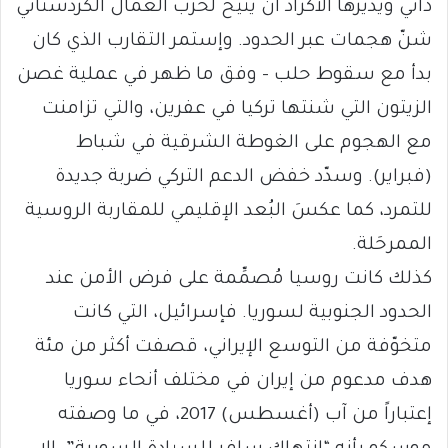
ذاتي ويديرها الأكراد أن يتيح لحزب العمال الكردستاني
شنّ هجمات عبر الحدود. وإستمر التقارب الذي كان
بدأ مع سقوط حلب – وفق ما ظهر في عملية غصن
الزيتون التي شنتها تركيا في عفرين، والتي تزامنت
مع الهجوم على الغوطة الشرقية في شباط
(فبراير). وسدّد خفض الدعم التركي ضربة جديدة
للتمرد، كما عكسَ البُعد الإقليمي للمقاربة الروسية
الممرحَلة.
كذلك كانت روسيا مُصمِّمة على فرض الأمن عند
الحدود الجنوبية لسوريا. فإسرائيل، التي كانت
متخوّفة من التوسع الإيراني، قصفت أكثر من مئة
هدف مدعوم من إيران في مختلف أنحاء سوريا
إعتباراً من آب (أغسطس) 2017، في ما وصفته