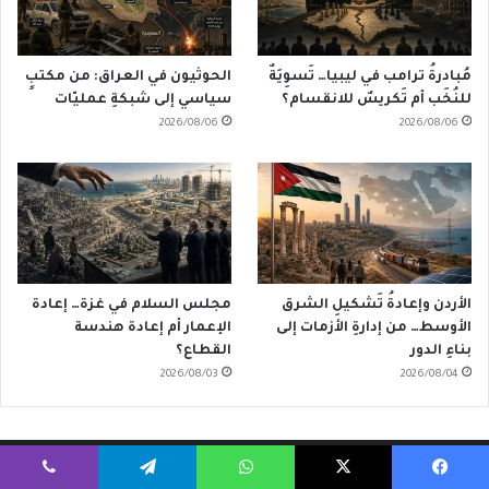
مُبادرةُ ترامب في ليبيا… تَسوِيَةٌ
الحوثيون في العراق: من مكتبٍ
للنُخَب أم تَكريسٌ للانقسام؟
سياسي إلى شبكةِ عمليّات
2026/08/06
2026/08/06
الأردن وإعادةُ تَشكيلِ الشرق
مجلس السلام في غزة… إعادة
الأوسط… من إدارةِ الأزمات إلى
الإعمار أم إعادة هندسة
بناءِ الدور
القطاع؟
2026/08/03
2026/08/04
يسبوك
‫X
واتساب
تيلقرام
ڤايبر