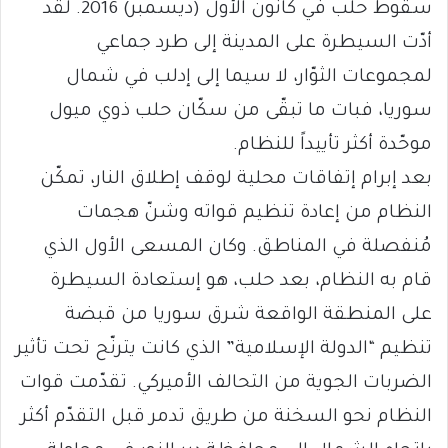
سقوط حلب في كانون الأول (ديسمبر) 2016. لقد
أدّت السيطرة على المدينة إلى طرد جماعي
لمجموعات الثوّار، لا سيما إلى إدلب في شمال
سوريا، فبات ما تبقّى من سكّان حلب ذوي ميول
موحّدة أكثر تأييداً للنظام.
بعد إبرام إتفاقات محلية لوقف إطلاق النار، تمكّن
النظام من إعادة تنظيم قواته وشنّ هجمات
مُنفصلة في المناطق. وكان المسعى الأول الذي
قام به النظام، بعد حلب، هو إستعادة السيطرة
على المنطقة الواقعة شرق سوريا من قبضة
تنظيم “الدولة الإسلامية” الذي كانت يترنّح تحت تأثير
الضربات الجوية من التحالف الأميركي. تقدّمت قوات
النظام نحو السخنة من طريق تدمر قبل التقدّم أكثر