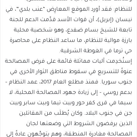
للنظام: فقد أورد الموقع المعارِض “عنب بلدي”، في
نيسان (إبريل)، أن قوات الأسد قدّمت الدعم للجنة
تابعة للشيخ بسام ضفدع، وهو شخصية محلية
بارزة موالية للنظام، ما ساعد النظام على محاصرة
حي ترما في الغوطة الشرقية.
إستُخدِمت آليات مماثلة قائمة على فرض المصالحة
عنوةً للتسريع في سقوط مناطق الثوار الأخرى في
جنوب سوريا. فمنذ مطلع العام 2017، عمد النظام –
بدعم روسي – إلى زيادة جهود المصالحة المحلية، لا
سيما في قرى كفر حور وبيت تيما وبيت سابر وبيت
جن في جنوب البلاد. وكان يُطلَب من المقاتلين
الذين يرفضون الشروط التي وضعتها لجان
المصالحة مغادرة المنطقة، وهم يتوجّهون عادةً إلى