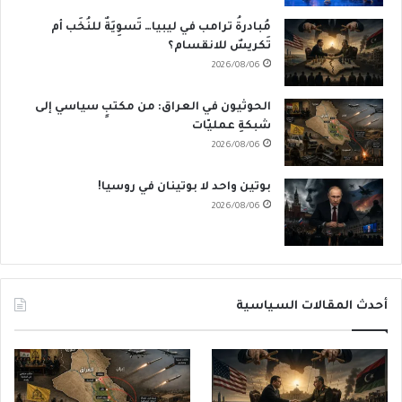
مُبادرةُ ترامب في ليبيا… تَسوِيَةٌ للنُخَب أم
تَكريسٌ للانقسام؟
2026/08/06
الحوثيون في العراق: من مكتبٍ سياسي إلى
شبكةِ عمليّات
2026/08/06
بوتين واحد لا بوتينان في روسيا!
2026/08/06
أحدث المقالات السياسية