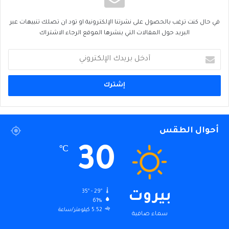
في حال كنت ترغب بالحصول على نشرتنا الإلكترونية او تود ان تصلك تنبيهات عبر
البريد حول المقالات التي ينشرها الموقع الرجاء الاشتراك
أدخل
بريدك
الإلكتروني
أحوال الطقس
30
℃
35º - 29º
بيروت
61%
5.52 كيلومتر/ساعة
سماء صافية