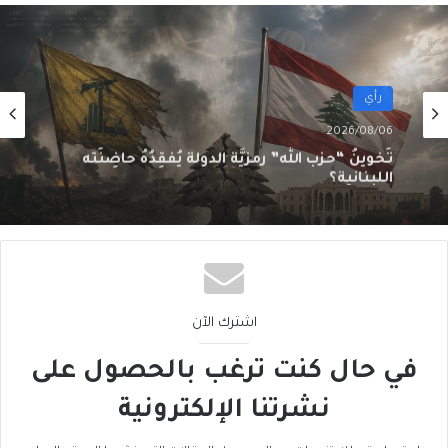
رأي
2026/08/06
سقوطُ “الأذرُع”: هل انتهى زمنُ الوكلاء؟
اشترك الآن
في حال كنت ترغب بالحصول على
نشرتنا الإلكترونية