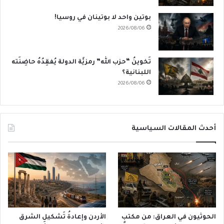
بوتين واحد لا بوتينان في روسيا!
2026/08/06
تَخوينُ “حزب الله” رمزيَّة الدولة يُفقِدُهُ حاضِنَته
اللبنانية؟
2026/08/06
أحدث المقالات السياسية
الحوثيون في العراق: من مكتبٍ
الأردن وإعادةُ تَشكيلِ الشرق