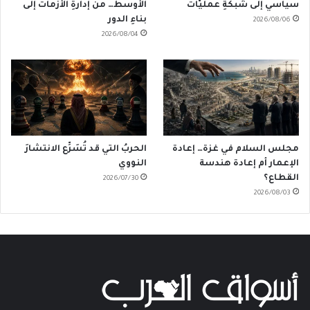
سياسي إلى شبكةِ عمليّات
الأوسط… من إدارةِ الأزمات إلى
بناءِ الدور
2026/08/06
2026/08/04
مجلس السلام في غزة… إعادة
الحربُ التي قد تُسَرِّع الانتشارَ
الإعمار أم إعادة هندسة
النووي
القطاع؟
2026/07/30
2026/08/03