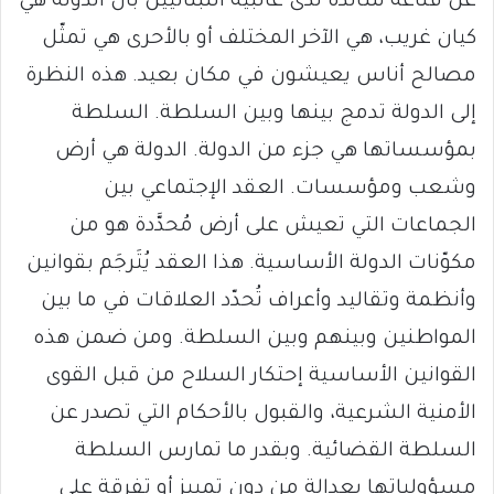
عن قناعة سائدة لدى غالبية اللبنانيين بأن الدولة هي
كيان غريب، هي الآخر المختلف أو بالأحرى هي تمثّل
مصالح أناس يعيشون في مكان بعيد. هذه النظرة
إلى الدولة تدمج بينها وبين السلطة. السلطة
بمؤسساتها هي جزء من الدولة. الدولة هي أرض
وشعب ومؤسسات. العقد الإجتماعي بين
الجماعات التي تعيش على أرض مُحدَّدة هو من
مكوّنات الدولة الأساسية. هذا العقد يُتَرجَم بقوانين
وأنظمة وتقاليد وأعراف تُحدّد العلاقات في ما بين
المواطنين وبينهم وبين السلطة. ومن ضمن هذه
القوانين الأساسية إحتكار السلاح من قبل القوى
الأمنية الشرعية، والقبول بالأحكام التي تصدر عن
السلطة القضائية. وبقدر ما تمارس السلطة
مسؤولياتها بعدالة من دون تمييز أو تفرقة على