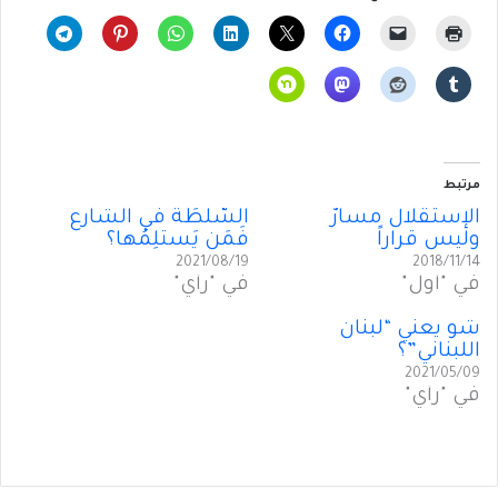
مرتبط
الإستقلال مسارٌ
السُّلطَةُ في الشارع
وليس قراراً
فَمَن يَستلِمُها؟
2021/08/19
2018/11/14
في "أول"
في "رأي"
شو يعني “لبنان
اللبناني”؟
2021/05/09
في "رأي"