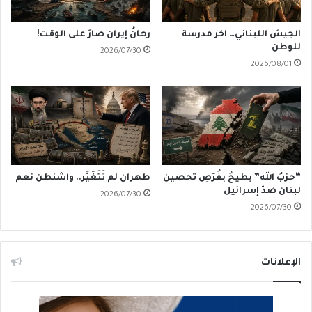
الجيش اللبناني… آخر مدرسة
رهانُ إيران صارَ على الوقت!
للوطن
2026/07/30
2026/08/01
“حزبُ الله” يطيحُ بفُرَصِ تحصين
طهران لم تَتَغَيَّر.. واشنطن نعم
لبنان ضدّ إسرائيل
2026/07/30
2026/07/30
الإعلانات