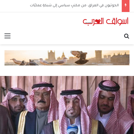
الحوثيون في العراق: من مكتبٍ سياسي إلى شبكةِ عمليّات
بحث عن
الق