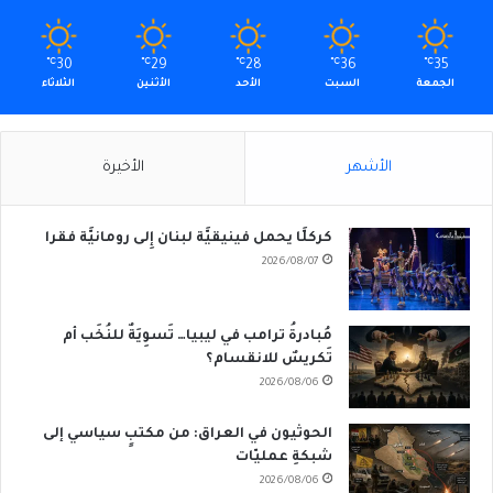
℃
30
℃
29
℃
28
℃
36
℃
35
الجمعة
السبت
الأحد
الأثنين
الثلاثاء
الأشهر
الأخيرة
كركلَّا يحمل فينيقيَّة لبنان إِلى رومانيَّة فقرا
2026/08/07
مُبادرةُ ترامب في ليبيا… تَسوِيَةٌ للنُخَب أم
تَكريسٌ للانقسام؟
2026/08/06
الحوثيون في العراق: من مكتبٍ سياسي إلى
شبكةِ عمليّات
2026/08/06