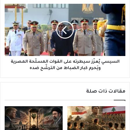
السيسي
يُعزّز
سيطرته
على
القوات
المسلّحة
المصرية
ويَحرم
كبار
الضباط
السيسي يُعزّز سيطرته على القوات المسلّحة المصرية
من
ويَحرم كبار الضباط من الترشّح ضده
الترشّح
ضده
مقالات ذات صلة