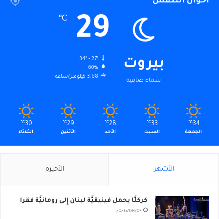
أحوال الطقس
29
℃
34º - 27º
بيروت
60%
3.68 كيلومتر/ساعة
سماء صافية
℃
30
℃
29
℃
28
℃
33
℃
34
الجمعة
السبت
الأحد
الأثنين
الثلاثاء
الأشهر
الأخيرة
كركلَّا يحمل فينيقيَّة لبنان إِلى رومانيَّة فقرا
2026/08/07