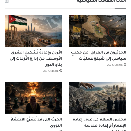
أحدث المقالات السياسية
الحوثيون في العراق: من مكتبٍ
الأردن وإعادةُ تَشكيلِ الشرق
سياسي إلى شبكةِ عمليّات
الأوسط… من إدارةِ الأزمات إلى
بناءِ الدور
2026/08/06
2026/08/04
مجلس السلام في غزة… إعادة
الحربُ التي قد تُسَرِّع الانتشارَ
الإعمار أم إعادة هندسة
النووي