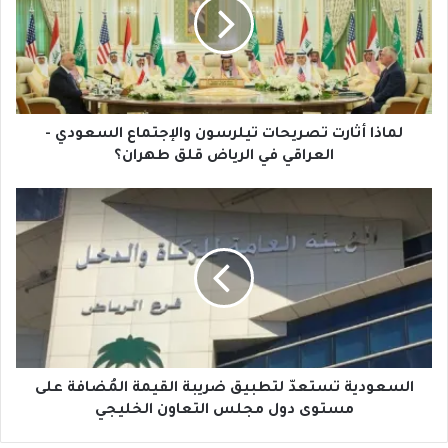
تيلرسون
والإجتماع
السعودي
-
العراقي
في
الرياض
لماذا أثارت تصريحات تيلرسون والإجتماع السعودي -
قلق
العراقي في الرياض قلق طهران؟
طهران؟
السعودية
تستعدّ
لتطبيق
ضريبة
القيمة
المُضافة
على
مستوى
دول
مجلس
السعودية تستعدّ لتطبيق ضريبة القيمة المُضافة على
التعاون
مستوى دول مجلس التعاون الخليجي
الخليجي