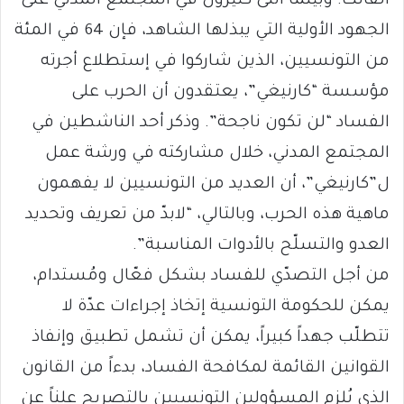
الفائت. وبينما أثنى كثيرون في المجتمع المدني على
الجهود الأولية التي يبذلها الشاهد، فإن 64 في المئة
من التونسيين، الذين شاركوا في إستطلاع أجرته
مؤسسة “كارنيغي”، يعتقدون أن الحرب على
الفساد “لن تكون ناجحة”. وذكر أحد الناشطين في
المجتمع المدني، خلال مشاركته في ورشة عمل
ل”كارنيغي”، أن العديد من التونسيين لا يفهمون
ماهية هذه الحرب، وبالتالي، “لابدّ من تعريف وتحديد
العدو والتسلّح بالأدوات المناسبة”.
من أجل التصدّي للفساد بشكل فعّال ومُستدام،
يمكن للحكومة التونسية إتخاذ إجراءات عدّة لا
تتطلّب جهداً كبيراً، يمكن أن تشمل تطبيق وإنفاذ
القوانين القائمة لمكافحة الفساد، بدءاً من القانون
الذي يُلزم المسؤولين التونسيين بالتصريح علناً عن