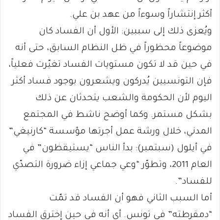
أكثر إنتشاراً وسوءاً من عهد بن علي.
ويُعزى ذلك إلى سببين: الأول أن الفساد كان
موضوعاً محظوراً في ظل النظام السابق، حتى أنه
في حين قد لا تكون مستويات الفساد تغيّرت فعلياً،
فإن التونسيين يُدركون ويشعرون بوجود فساد أكثر
اليوم لأن الحكومة والشعب يتحدثان عن ذلك
بشكل مستمر. وكما أوضح ناشط في المجتمع
المدني، خلال ورشة عمل أجرتها مؤسسة “كارنيغي”
في أيلول (سبتمبر): بدأ الناس “يستيقظون” في
العام 2011، وتطوّر “وعي جماعي إزاء ضرورة التصدّي
للفساد”.
أما السبب الثاني فهو أن الفساد قد تمّت
“دمقرطته” في تونس. أي أنه في حين إخترق الفساد