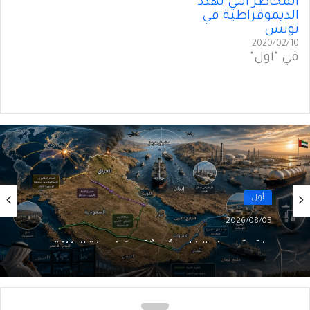
المخاطر التي تُهدّد
الديموقراطية في
تونس
2020/02/10
في "أول"
أول
2026/08/05
ما بَعدَ هرمز… الخليج يُعيدُ رَسمَ خريطةِ الطاقة