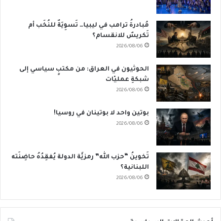
مُبادرةُ ترامب في ليبيا… تَسوِيَةٌ للنُخَب أم
تَكريسٌ للانقسام؟
2026/08/06
الحوثيون في العراق: من مكتبٍ سياسي إلى
شبكةِ عمليّات
2026/08/06
بوتين واحد لا بوتينان في روسيا!
2026/08/06
تَخوينُ “حزب الله” رمزيَّة الدولة يُفقِدُهُ حاضِنَته
اللبنانية؟
2026/08/06