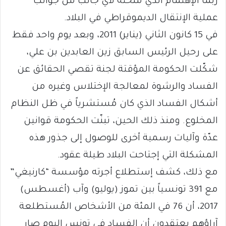
ربما الإهتمام الذي منحته لأي جانب من جوانب
عملية الإنتقال الديموقراطي في البلاد.
في 15 كانون الثاني (يناير) 2011، وبعد يوم واحد فقط
على رحيل الرئيس السابق زين العابدين بن علي،
شكّلت الحكومة المؤقتة لجنة تقصي الحقائق عن
الفساد والرشوة لمعالجة الإختلاس وغيره من
أشكال الفساد الذي كان مُستشرياً في ظل النظام
المخلوع. ومنذ ذلك الحين، تبنّت الحكومة قوانين
عدّة وآليات رسمية أخرى للوصول إلى جذور هذه
المشكلة التي إجتاحت البلاد طيلة عقود.
مع ذلك، كشف إستطلاع أجرته مؤسسة “كارنيغي”
مع 391 تونسياً بين تموز (يوليو) وآب (أغسطس)
2017، أن 76 في المئة من الأشخاص المُستطلعة
آراؤهم يعتقدون أن الفساد في تونس اليوم صار