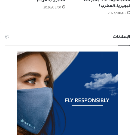
السياسية… ماذا يُغيّرُ خط
الكبرى (3 من 5)
نيجيريا–المغرب؟
2026/08/01
2026/08/02
الإعلانات