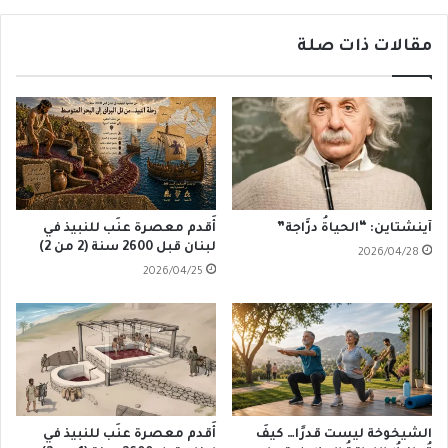
مقالات ذات صلة
آينشتاين: “الحياةُ درَّاجة”
أَقدم معصرة عنَب للنبيذ في
لبنان قبل 2600 سنة (2 من 2)
2026/04/28
2026/04/25
الشيخوخة ليست قدرًا… كيفَ
أَقدم معصرة عنَب للنبيذ في