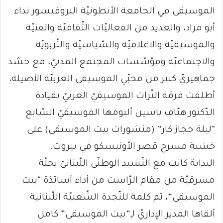
الموسيقى في الجامعة الأنطونيّة البروفيسور نداء
أبو مراد، والعديد من الفعاليّات الثّقافيّة والفنيّة
والموسيقيّة والاعلاميّة والسّياسيّة والتّربويّة
والاجتماعيّة ومؤسّسات المجتمع المدنيّ، مع حشد
جماهيريّ كبير من محبّي الموسيقى العربيّة الأصيلة،
أطلقت فرقة التّراث الموسيقيّ العربيّ بقيادة
الدّكتور هيّاف ياسين ألبومها الموسيقيّ السّابع
“ليلة حجاز كار” (منشورات بيت الموسيقى) على
خشبة مسرح قصر الأونيسكو في بيروت.
البداية كانت مع النّشيد الوطنّي اللّبنانيّ بحلّة
مشرقيّة من مقام الرّاست من أداء أساتذة “بيت
الموسيقى”، ثم كلمة للنّجدة الشّعبيّة اللّبنانية
ألقاها المدير الإداريّ لـِ”بيت الموسيقى” كامل