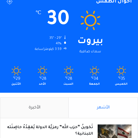
أحوال الطقس
30
℃
35º - 29º
بيروت
41%
3.59 كيلومتر/ساعة
سماء صافية
℃
29
℃
28
℃
28
℃
34
℃
35
الخميس
الجمعة
السبت
الأحد
الأثنين
الأشهر
الأخيرة
تَخوينُ “حزب الله” رمزيَّة الدولة يُفقِدُهُ حاضِنَته
اللبنانية؟