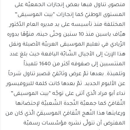
منصور، تناول فيها بعض إنجازات الجمعيّة على
المستوى الوطنيّ كما إنجازات “بيت الموسيقى”
المختلفة منذ تأسيسه على يد مديره العام الدّكتور
هيّاف ياسين منذ 10 سنين وحتّى حينه، منوّهًا بدوره
الرّيادي في تعليم الموسيقى العربيّة الأصيلة ونقل
هذا الإرث إلى الأجيال الشّابّة اليافعة حيث بلغ عدد
المنتسبين إلى صفوفه أكثر من 1640 تلميذاً
وتلميذة. بعدها تمّ عرض وثائقيّ قصير تناول شرحاً
عن الألبوم الجديد. ثمّ بعدها كانت كلمة للبروفيسور
نداء أبو مراد الّذي أثنى على توجّه “بيت الموسيقى”
الثّقافيّ كما جمعيّة النّجدة الشّعبيّة لإحتضانها
ورعايتها هذا النّهج الثّقافيّ الموسيقيّ الّذي كان من
المفترض أن تتولّى نشره مؤسّسات رسميّة