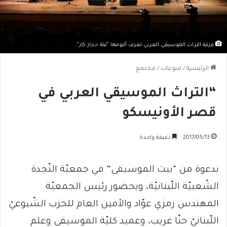
فرقة التراث الموسيقي العربي تعزف ألبومها "ليلة حجاز كار".
الرئيسية
/
منوعات
/
مجتمع
“التراث الموسيقي العربي في
قصر الأونيسكو
2017/05/13
دقيقة واحدة
بدعوة من “بيت الموسيقى” في جمعيّة النّجدة
الشّعبيّة اللّبنانيّة، وبحضور رئيس الجمعيّة
المهندس رمزي عوّاد والأمين العام للحزب الشّيوعيّ
اللّبنانيّ حنّا غريب، وعميد كليّة الموسيقى وعلم