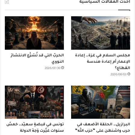
أحدث المقالات السياسية
مجلس السلام في غزة… إعادة
الحربُ التي قد تُسَرِّع الانتشارَ
الإعمار أم إعادة هندسة
النووي
القطاع؟
2026/07/30
2026/08/03
البرازيل… الحلقة الأضعف في
تونس في قبضةِ سعيّد… خمسُ
حرب واشنطن على “حزب الله”
سنوات غيَّرت وَجهَ الدولة