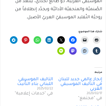
الموسيقى العربيّة، ذو طابع تجدّديّ، يبتعد من
الصّنميّة والمتحفيّة الأدائيّة ويجدّد إنطلاقاً من
روحيّة التّقليد الموسيقيّ العربيّ الأصيل.
شارك هذا الموضوع:
مرتبط
إنجاز عالمي جديد للبنان
التأْليف الموسيقي
في التأليف الموسيقي
اللبناني بتاء التأْنيث
العربي
2025/02/22
في "خدمات إعلامية"
2020/02/17
في "مجتمع"