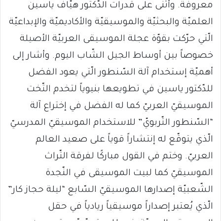
معروفة. وأثنى على قدرات الدّكتور هيّاف ياسين
العلميّة والبحثيّة والموسيقيّة والأكاديميّة والإبداعيّة
الّتي حرّكت بقوّة عجلة الموسيقى العربيّة الأصيلة
خصوصاً بين أوساط الجيل الشّاب اليوم. وأشار إلى
أهميّة إستخدام آلة السّنطور الّتي يعود الفضل
للدّكتور ياسين في تطويعها بنيوياً لتخدم التّخت
الموسيقيّ العربيّ كما له الفضل في إختراع آلة
“السّنطور التّربويّ” للاستخدام الموسيقيّ المدرسيّ
الّذي يتوقّع له إنتشاراً قوياً على صعيد العالم
العربيّ. وختم في القول مباركًا لفرقة التّراث
الموسيقيّ كما لبيت الموسيقى في النّجدة
الشّعبيّة إصدارها الموسيقيّ السّابع “ليلة حجاز كار”
الّذي يُعتبر إصداراً موسيقياً ريادياً في حقل