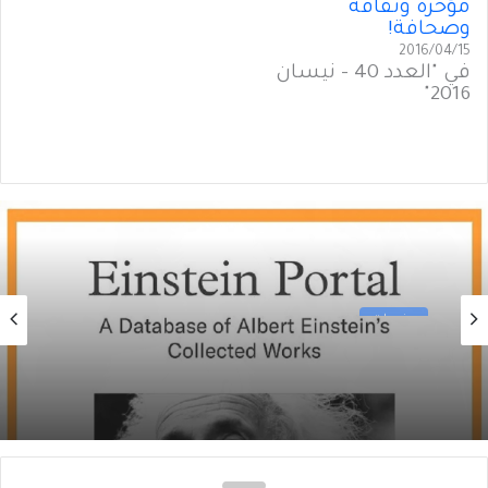
مؤخّرة وثقافة
وصحافة!
2016/04/15
في "العدد 40 - نيسان
2016"
منوعات
2026/06/09
جامعة برنستون: مجموعة آينشتاين الكاملة (1
من 2)