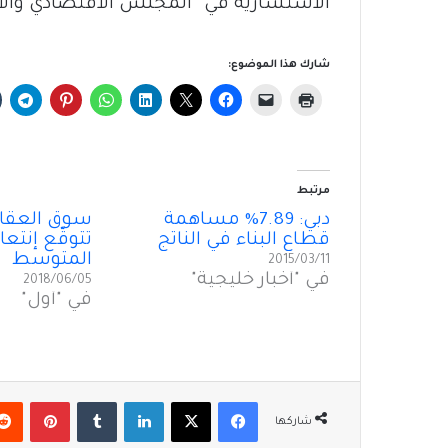
الاستشارية في “المجلس الاقتصادي والاج
شارك هذا الموضوع:
مرتبط
دبي: 7.89% مساهمة
سوق العقار
قطاع البناء في الناتج
تتوقّع إنتعا
المتوسط
2015/03/11
في "أخبار خليجية"
2018/06/05
في "أول"
فيسبوك
‫X
لينكدإن
بينتير
شاركها