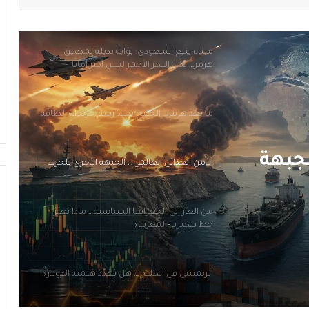
الرنمينبي في الخليج… هل يُهَدِّدُ هَيمَنَةَ الدولار؟
ميناء ينبع السعودي: بوّابة بديلة لمضيق
هرمز… لكن البحر الأحمر ليس أكثر أمانًا
ما بَعدَ هرمز… الخليج يُعيدُ رَسمَ خريطةِ الطاقة
لجبهة
الأمن الغذائي العالمي… الجبهة الأخرى للحرب
من الغاز إلى الجغرافيا السياسية… ماذا يُغيّرُ
خط نيجيريا–المغرب؟
الرنمينبي في الخليج… هل يُهَدِّدُ هَيمَنَةَ الدولار؟