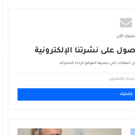
ميناء ينبع السعودي: بوّابة بديلة لمضيق
هرمز… لكن البحر الأحمر ليس أكثر أمانًا
ما بَعدَ هرمز… الخليج يُعيدُ رَسمَ خريطةِ الطاقة
شترك الآن
ول على نشرتنا الإلكترونية
الأمن الغذائي العالمي… الجبهة الأخرى للحرب
ل المقالات التي ينشرها الموقع الرجاء الاشتراك
من الغاز إلى الجغرافيا السياسية… ماذا يُغيّرُ
خط نيجيريا–المغرب؟
الرنمينبي في الخليج… هل يُهَدِّدُ هَيمَنَةَ الدولار؟
ميناء ينبع السعودي: بوّابة بديلة لمضيق
هرمز… لكن البحر الأحمر ليس أكثر أمانًا
روسيا