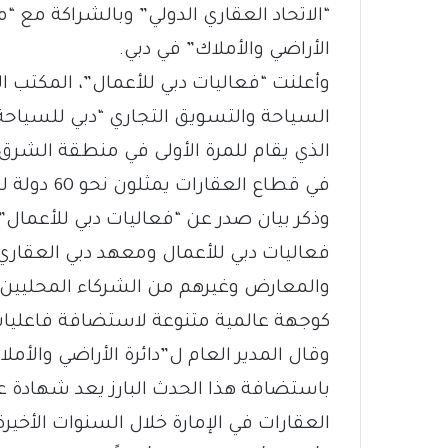
“الاتحاد العقاري الدولي” وبالشراكة مع “م
الأراضي والأملاك” في دبي.
وأعلنت “فعاليات دبي للأعمال”، المكتب ال
السياحة والتسويق التجاري “دبي للسياح
الذي يقام للمرة الأولى في منطقة الشرق
في قطاع العقارات يمثلون نحو 60 دولة لتبادل الآراء واسكتشاف “مستقبل المدن”.
وذكر بيان صدر عن “فعاليات دبي للأعمال”
فعاليات دبي للأعمال ومعهد دبي العقاري 
والمعارض وغيرهم من الشركاء المحليين 
كوجهة عالمية متنوعة لاستضافة فاعليات
وقال المدير العام ل”دائرة الأراضي والأم
باستضافة هذا الحدث البارز يعد شهادة ع
العقارات في الإمارة خلال السنوات الأخيرة