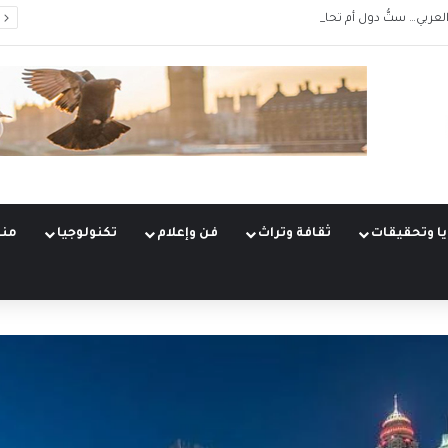
يج العربي… ستُّ دول أم تحالفٌ واحد؟
ا وتحقيقات
ثقافة وتراث
فن وإعلام
تكنولوجيا
منو