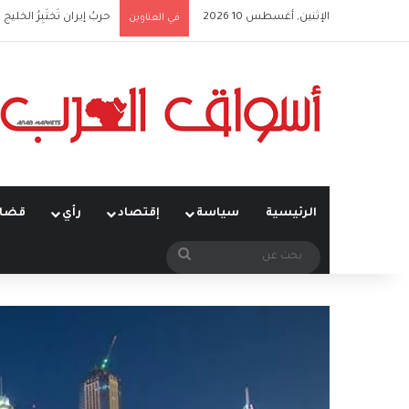
الإثنين, أغسطس 10 2026
حربُ إيران تَختَبِرُ الخل
في العناوين
الرئيسية
سياسة
إقتصاد
رأي
قضاي
بحث
عن