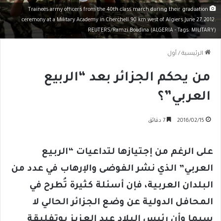
Trainees army officers from the 40th class march during their graduation
ceremony at a Military Academy in Cherchell 90 km west of Algiers June 27, 2012.
REUTERS/Ramzi Boudina (ALGERIA - Tags: MILITARY)
الرئيسية
/
أول
من يحكم الجزائر بعد “الربيع
العربي”؟
2016/02/15
7 دقائق
على الرغم من إجتيازها لتداعيات “الربيع
العربي” الذي نشر الفوضى والإرهاب في عدد من
البلدان العربية، فإن أسئلة كثيرة تُطرح في
المحافل الدولية عن وضع الجزائر الحالي لا
سيما وأن رئيس البلاد عبد العزيز بوتفليقة