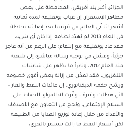
الجزائر، أكبر بلد أفريقي، المحافظة على بعض
مظاهر الإستقرار. إن غياب بوتفليقة لمدة ثمانية
أشهر لتلقّي العلاج في فرنسا بعد إصابته بجلطة
في العام 2013 لم تهدّد نظامه. إذا كان أي شيء،
فقد عاد بوتفليقة مع إنتقام؛ على الرغم من أنه عاجز
جزئياً، وفشل في توجيه رسالة مباشرة إلى شعبه
منذ العام 2012، ونادراً ما يظهر على شاشات
التلفزيون، فقد تمكّن من إزالة بعض أقوى خصومه
ورسّخ حكمه الديكتاتوري. إن عائدات النفط والغاز –
التي هطلت وفيرة – وفّرت له الموارد للحفاظ على
السلام الإجتماعي، ونجح في التعاون مع الأصدقاء
والأعداء من خلال إعادة توزيع الهدايا من الطبيعة.
لكن أسعار النفط ما زالت تستمر بالغرق،