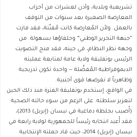
تشريعية وبلدية، وأذن لعشرات من أحزاب
المعارضة الصغيرة بعد سنوات من التوقف
بالعمل. ولأن المُعارضة كانت مُفتّتة، فقد فازت
“جبهة التحرير الوطني” وحلفاؤها بسهولة. من
وجهة نظر النظام، في حينه، فقد منح التصويت
الرئيس بوتفليقة ولاية عامة لمتابعة عمليته
الديموقراطية المُفضَّلة — واحدة تكون تدريجية
وظاهرياً لا تفرضها قوى أجنبية.
في الواقع، إستخدم بوتفليقة الفترة منذ ذلك الحين
لتعزيز سلطته. على الرغم من سوء حالته الصحية
(أُصيب بجلطة دماغية في نيسان (إبريل) 2013)،
فقد أُعيد انتخابه رئيساً للجمهورية لولاية رابعة في
نيسان (إبريل) 2014، حيث قاد حملته الإنتخابية