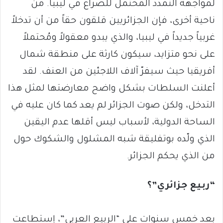
لمواجهة التمدد المحتمل للصراع في ليبيا. من
ناحية أخرى، فإن الجزائريين قلقون حقاً من أن تدخلاً
غربياً جديداً في ليبيا، والذي يبدو معقولاً ومُحتملاً
على نحو متزايد، سيكون كارثة على منطقة شمال
أفريقيا حيث سيفرّ آلاف اللاجئين من العنف. لقد
أعلنت السلطات بشكل واضح معارضتها لمثل هذا
التدخل، ولكن صوت الجزائر لم يعد كما كان عليه في
الساحة الدولية، لأسباب ليس أقلها عدم اليقين
الذي ولّده بوتفليقة شبه المشلول والشكوك حول
من الذي يحكم الجزائر.
“ربيع جزائري”؟
بعد خمس سنوات على “الربيع العربي”، إستطاعت