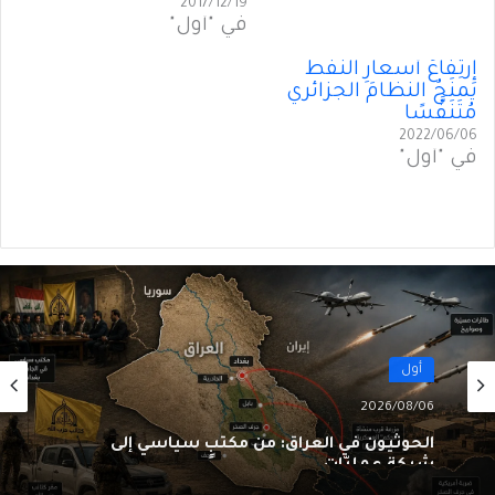
2017/12/19
في "أول"
إرتِفاعُ أسعارِ النفط
يَمنَحُ النظامَ الجزائري
مُتَنَفَّسًا
2022/06/06
في "أول"
أول
2026/08/06
الحوثيون في العراق: من مكتبٍ سياسي إلى
شبكةِ عمليّات