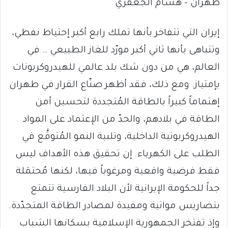
طهران – هشام الجعفري
إيران التي تتفاخر بأنها تملك رابع أكبر إحتياط نفطي،
وتتباهى بأنها ثاني أكبر مورّد للغاز الطبيعي … في
العالم، هي من دون شك بلد عالمي للهيدروكربونات
بإمتياز. ومع ذلك، فقد أظهر صنّاع القرار في طهران
إهتماماً كبيراً بالطاقة المُتجددة لتحسين أمن
الطاقة في بلادهم، والحدّ من الإعتماد على المواد
الهيدروكربونية الداخلية، وتلبية النمو المُتوقَّع في
الطلب على الكهرباء. إن تحقيق هذه الأهداف ليس
فقط فرضية واقعية ومرغوباً فيها، لكنها مُحتمَلة
جداً للحكومة الإيرانية لأن البلاد الفارسية تتمتع
بتضاريس مواتية ومفيدة لمصادر الطاقة المتجدّدة.
وإذ تفتخر الجمهورية الإسلامية بسكانها الشباب