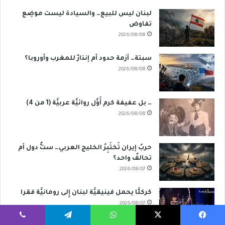
لبنان ليس للبيع… والسيادة ليست موضِع
تفاوض
2026/08/08
سبتة… أزمة حدود أم إنذارٌ للمغرب وأوروبا؟
2026/08/08
… بل عفيفة كرم أَوَّل روائيَّة عربيَّة (1 من 4)
2026/08/08
حربُ إيران تَختَبِرُ الخليج العربي… ستُّ دول أم
تحالفٌ واحد؟
2026/08/07
كركلَّا يحمل فينيقيَّة لبنان إِلى رومانيَّة فقرا
2026/08/07
يسبوك
‫X
واتساب
تيلقرام
ڤايبر