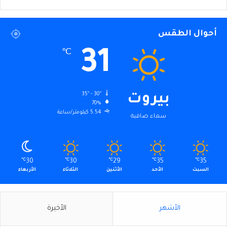
أحوال الطقس
31
℃
35º - 30º
بيروت
70%
5.54 كيلومتر/ساعة
سماء صافية
℃
30
℃
30
℃
29
℃
35
℃
35
السبت
الأحد
الأثنين
الثلاثاء
الأربعاء
الأشهر
الأخيرة