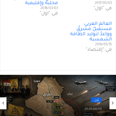
محلية وإقليمية
2017/05/03
في "أول"
2018/03/03
في "أول"
العالم العربي:
مستقبلٌ مشرقٌ
وواعدٌ لتوليد الطاقة
الشمسية
2016/05/15
في "إقتصاد"
أول
2026/08/06
الحوثيون في العراق: من مكتبٍ سياسي إلى