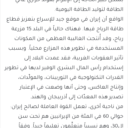
بشكل كبير الحاجة إلى الإلتزام بمولّد حراري عالي
الطاقة لتوليد الطاقة اليومية.
الواقع أن إيران في موقع جيد للإسراع بتعزيز قطاع
طاقة الرياح فيها. فهناك حالياً في البلد 15 مزرعة
رياح، وقد أُنتجت الغالبية العظمى من المكونات
المستخدمة في تطوير هذه المزارع محلياً. وبسبب
تأثير العقوبات الغربية، فقد عمدت البلاد إلى
إستخدام رأس المال البشري الوفير لديها في تطوير
القدرات التكنولوجية في التوربينات، والمولّدات،
وإنتاج العاكس، وحتى أنها وضعت في الإعتبار
تصدير هذه المعدّات إلى أذربيجان والهند.
من ناحية أخرى، تعمل القوة العاملة لصالح إيران:
حوالي 60 في المئة من الإيرانيين هم تحت سن
ال30، وهم نسبياً متعلِّمون تعليماً جيداً. وفقاً