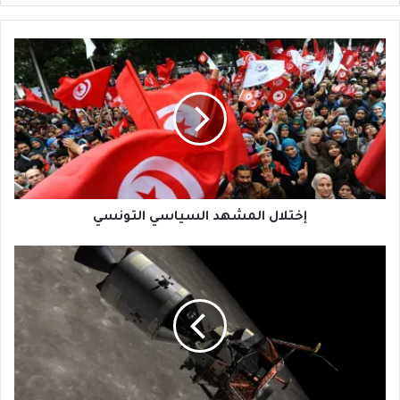
إختلال
المشهد
السياسي
التونسي
إختلال المشهد السياسي التونسي
خلايا
وقود
الهيدروجين
تحجز
مكاناً
في
مستقبل
الطاقة