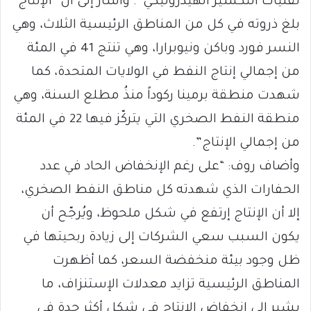
تقنيات التكسير الهيدروليكي”. وأشار إلى أن “الإنتاج
بلغ ذروته في كل من المناطق الرئيسية الثلاث، وهي
النسر فورد وباكن ونيوبرارا، وهي تنتج 41 في المئة
من إجمالي إنتاج النفط في الولايات المتحدة، كما
شهدت منطقة برمينا ركوداً منذُ مطلع السنة، وهي
منطقة النفط الصخري التي يتركّز فيها 22 في المئة
من إجمالي الإنتاج”.
وأضاف روف: “على رغم الإنخفاض الحاد في عدد
الحفارات الذي شهدته كل مناطق النفط الصخري،
إلا أن الإنتاج إرتفع في شكل ملحوظ، ويُرجّح أن
يكون السبب سعي الشركات إلى زيادة ربحيتها في
ظل وجود بيئة منخفضة السعر، كما أظهرت
المناطق الرئيسية تزايد معدلات الإستنزاف، ما
يشير إلى إنخفاض الإنتاج في شكل أكثر حدة في