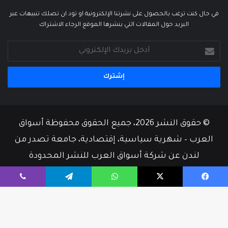
في حال كنت ترغب بالحصول على نشرتنا الإلكترونية او تود ان تصلك تنبيهات عبر
البريد حول المقالات التي ينشرها الموقع الرجاء الاشتراك
أدخل
بريدك
الإلكتروني
© حقوق النشر 2026، جميع الحقوق محفوظة أسواق
العرب – شهرية سياسية، إقتصادية، جامعة تصدر من
لندن عن شركة أسواق العرب للنشر المحدودة
من نحن
أسرة التحرير
إتصل بنا
يسبوك
‫X
واتساب
تيلقرام
ڤايبر
‫X
فيسبوك
‫YouTube
زر