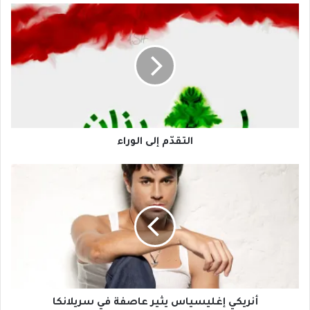
التقدّم
إلى
الوراء
التقدّم إلى الوراء
أنريكي
إغليسياس
يثير
عاصفة
في
سريلانكا
أنريكي إغليسياس يثير عاصفة في سريلانكا