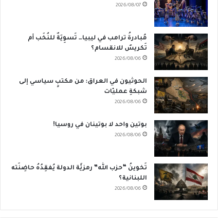
2026/08/07
مُبادرةُ ترامب في ليبيا… تَسوِيَةٌ للنُخَب أم
تَكريسٌ للانقسام؟
2026/08/06
الحوثيون في العراق: من مكتبٍ سياسي إلى
شبكةِ عمليّات
2026/08/06
بوتين واحد لا بوتينان في روسيا!
2026/08/06
تَخوينُ “حزب الله” رمزيَّة الدولة يُفقِدُهُ حاضِنَته
اللبنانية؟
2026/08/06