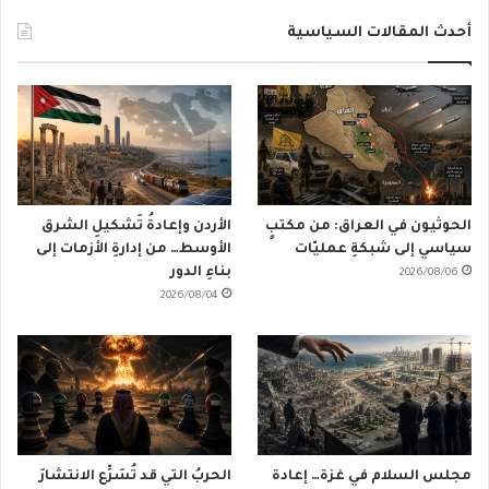
أحدث المقالات السياسية
الحوثيون في العراق: من مكتبٍ
الأردن وإعادةُ تَشكيلِ الشرق
سياسي إلى شبكةِ عمليّات
الأوسط… من إدارةِ الأزمات إلى
بناءِ الدور
2026/08/06
2026/08/04
مجلس السلام في غزة… إعادة
الحربُ التي قد تُسَرِّع الانتشارَ