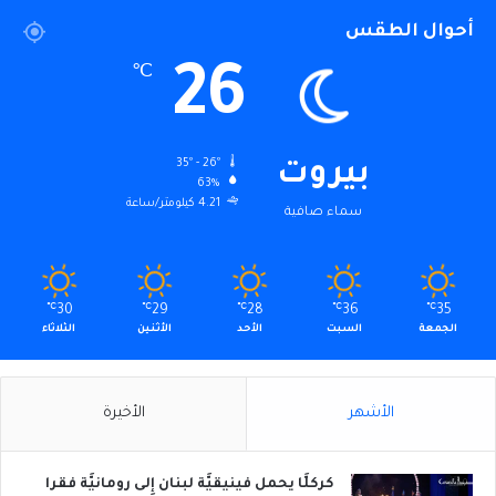
أحوال الطقس
26
℃
35º - 26º
بيروت
63%
4.21 كيلومتر/ساعة
سماء صافية
℃
30
℃
29
℃
28
℃
36
℃
35
الجمعة
السبت
الأحد
الأثنين
الثلاثاء
الأشهر
الأخيرة
كركلَّا يحمل فينيقيَّة لبنان إِلى رومانيَّة فقرا