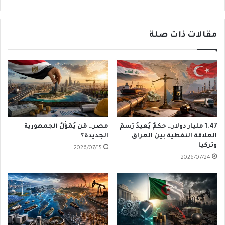
مقالات ذات صلة
1.47 مليار دولار… حكمٌ يُعيدُ رَسمَ
مصر… مَن يُمَوِّلُ الجمهورية
العلاقة النفطية بين العراق
الجديدة؟
وتركيا
2026/07/15
2026/07/24