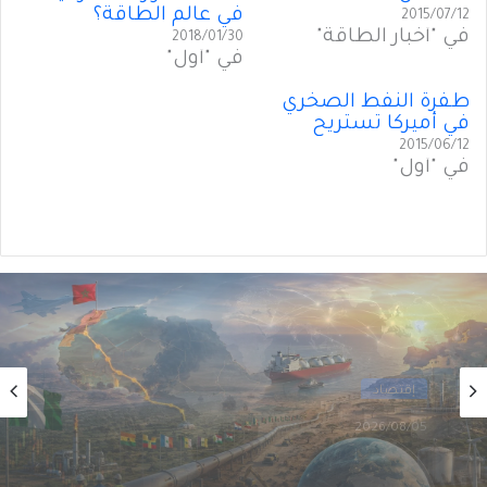
في عالم الطاقة؟
2015/07/12
في "أخبار الطاقة"
2018/01/30
في "أول"
طفرة النفط الصخري
في أميركا تستريح
2015/06/12
في "أول"
أول
2026/08/02
من الغاز إلى الجغرافيا السياسية… ماذا يُغيّرُ خط
نيجيريا–المغرب؟