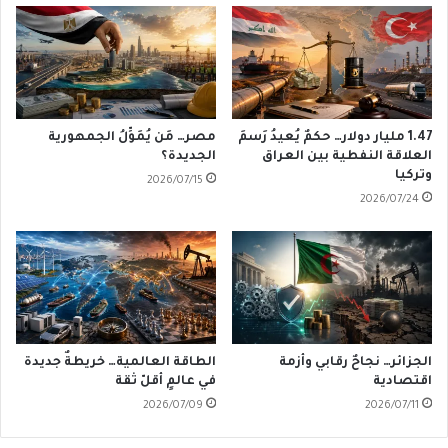
1.47 مليار دولار… حكمٌ يُعيدُ رَسمَ
مصر… مَن يُمَوِّلُ الجمهورية
العلاقة النفطية بين العراق
الجديدة؟
وتركيا
2026/07/15
2026/07/24
الجزائر… نجاحٌ رقابي وأزمة
الطاقة العالمية… خريطةٌ جديدة
اقتصادية
في عالمٍ أقلّ ثقة
2026/07/09
2026/07/11