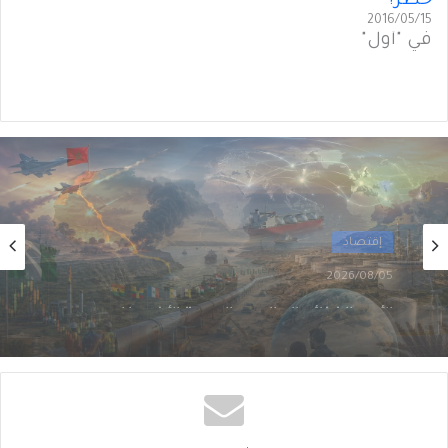
خطر؟
2016/05/15
في "أول"
أول
2026/08/02
من الغاز إلى الجغرافيا السياسية… ماذا يُغيّرُ خط
نيجيريا–المغرب؟