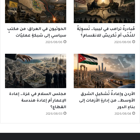
مُبادرةُ ترامب في ليبيا… تَسوِيَةٌ
الحوثيون في العراق: من مكتبٍ
للنُخَب أم تَكريسٌ للانقسام؟
سياسي إلى شبكةِ عمليّات
2026/08/06
2026/08/06
الأردن وإعادةُ تَشكيلِ الشرق
مجلس السلام في غزة… إعادة
الأوسط… من إدارةِ الأزمات إلى
الإعمار أم إعادة هندسة
بناءِ الدور
القطاع؟
2026/08/03
2026/08/04