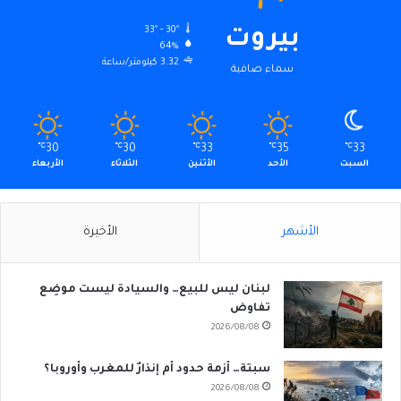
33º - 30º
بيروت
64%
3.32 كيلومتر/ساعة
سماء صافية
℃
30
℃
30
℃
33
℃
35
℃
33
السبت
الأحد
الأثنين
الثلاثاء
الأربعاء
الأشهر
الأخيرة
لبنان ليس للبيع… والسيادة ليست موضِع
تفاوض
2026/08/08
سبتة… أزمة حدود أم إنذارٌ للمغرب وأوروبا؟
2026/08/08