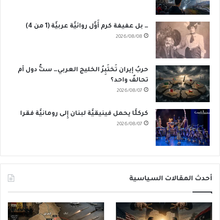
… بل عفيفة كرم أَوَّل روائيَّة عربيَّة (1 من 4)
2026/08/08
حربُ إيران تَختَبِرُ الخليج العربي… ستُّ دول أم
تحالفٌ واحد؟
2026/08/07
كركلَّا يحمل فينيقيَّة لبنان إِلى رومانيَّة فقرا
2026/08/07
أحدث المقالات السياسية