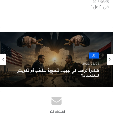
2018/03/15
في "أول"
أول
2026/08/06
مُبادرةُ ترامب في ليبيا… تَسوِيَةٌ للنُخَب أم تَكريسٌ
للانقسام؟
اشترك الآن