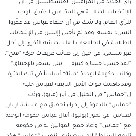
رأى العديد من المراقبين الفلسطينيين في أن
الإنتخابات الطلابية هي المقياس الدقيق الوحيد
للرأي العام. ولا شك في أن حلفاء عباس قد فكّروا
الشيء نفسه. وقد تم تأجيل إإثنتين من الإنتخابات
الطلابية في الجامعات الفلسطينية الأخرى إلى أجل
غير مسمى، في حين رثى صائب عريقات حركة “فتح”:
“لقد خسرنا خسارة كبيرة. . . بيتي يشعر بالإختناق”.
وكانت حكومة الوحدة “ميتة” أساساً في تلك الفترة.
وقد داهمت قوات الأمن التابعة لعباس خلية
ل”حماس” في الخليل في أيار (مايو)، وردّت
“حماس” بالدعوة إلى إجراء تحقيق مع مستشار بارز
لعباس. في تموز (يوليو)، أقال عباس حكومة الوحدة
مع “حماس” وأعاد جمع الموالين له في حكومة