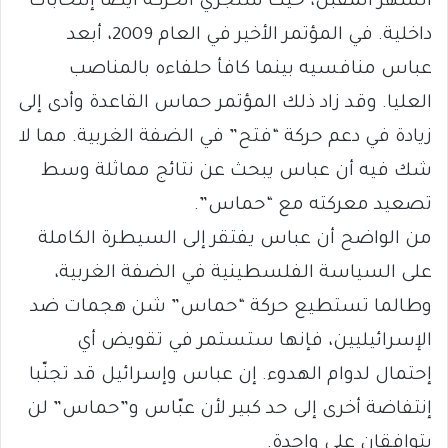
الشهر المقبل، حيث ستجري الحركة أيضاً إنتخابات
داخلية. في المؤتمر الأخير في العام 2009، أبعد
عباس منافسيه بينما كافأ حلفاءه بالمناصب
العليا. وقد زاد ذلك المؤتمر حماس القاعدة وأدى إلى
زيادة في دعم حركة “فتح” في الضفة الغربية. مما لا
شك فيه أن عباس يبحث عن نتائج مماثلة وسط
تصعيد معركته مع “حماس”.
من الواضح أن عباس يفتقر إلى السيطرة الكاملة
على السياسة الفلسطينية في الضفة الغربية،
وطالما تستطيع حركة “حماس” شن هجمات ضد
الإسرائيليين، فإنها ستستمر في تقويض أي
إحتمال لدوام الهدوء. إن عباس وإسرائيل قد تجنّبا
إنتفاضة أخرى إلى حد كبير لأن عبّاس و”حماس” لن
يتوافقان على واحدة.