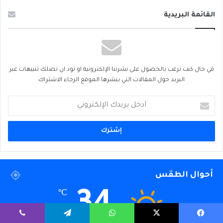
القائمة البريدية
في حال كنت ترغب بالحصول على نشرتنا الإلكترونية او تود ان تصلك تنبيهات عبر
البريد حول المقالات التي ينشرها الموقع الرجاء الاشتراك
أدخل
بريدك
الإلكتروني
أحوال الطقس
34
℃
يسبوك
‫X
واتساب
تيلقرام
ڤايبر