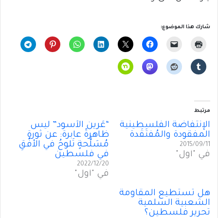
شارك هذا الموضوع:
مرتبط
الإنتفاضة الفلسطينية
“عَرينُ الأسود” ليس
المفقودة والمُفتَقَدة
ظاهرةً عابرة: عن ثورةٍ
مُسَلَّحةٍ تَلوحُ في الأفُقِ
2015/09/11
في "أول"
في فلسطين
2022/12/20
في "أول"
هل تستطيع المقاومة
الشعبية السلمية
تحرير فلسطين؟