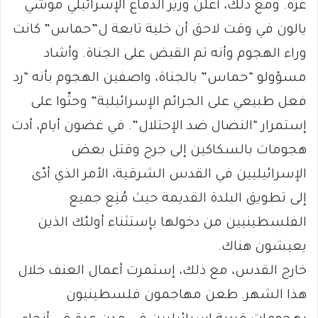
غزة. ومع ذلك، أعلن وزير الدفاع الإسرائيلي موشي
يالون في وقت لاحق أن خلية تابعة ل”حماس” كانت
وراء الهجوم وأنه تم القبض على الجناة. وأشاد
مسؤولو “حماس” بالجناة، واصفين الهجوم بأنه “رد
فعل طبيعي على الجرائم الإسرائيلية” وحثّوا على
إستمرار “النضال ضد الإحتلال”. في غضون أيام، أدت
هجومات بالسكاكين إلى جرح وقتل بعض
الإسرائيليين في القدس الشرقية، الأمر الذي أدّى
إلى تطويق البلدة القديمة حيث مُنِع جميع
الفلسطينيين من دخولها بإستثناء أولئك الذين
يعيشون هناك.
خارج القدس، مع ذلك، إستمرت أعمال العنف خلال
هذا الشهر. طعن مهاجمون فلسطينيون