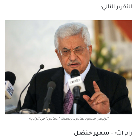
التقربر التالي:
الرئيس محمود عباس: وضعته “حماس” في الزاوية
رام الله –
سمير حنضل