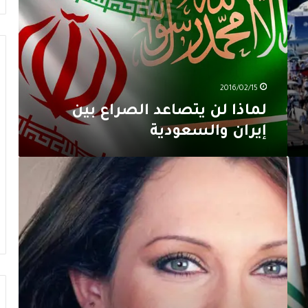
الصراع
بين
إيران
والسعودية
2016/02/15
لماذا لن يتصاعد الصراع بين
إيران والسعودية
سلاف
فواخرجي
صحافية
في
رمضان