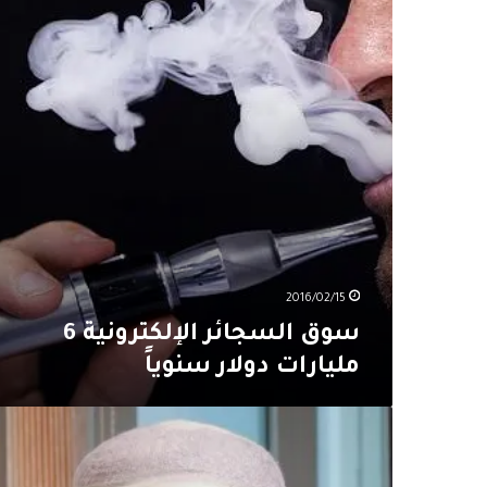
مليارات
دولار
سنوياً
2016/02/15
سوق السجائر الإلكترونية 6
مليارات دولار سنوياً
“أساس”
تُنشئ
شركة
طيران