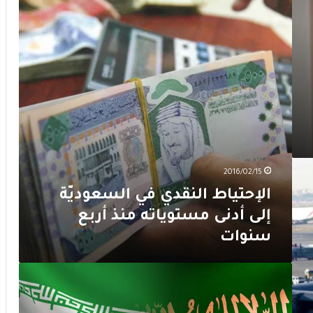
إلى
أدنى
مستوياته
منذ
أربع
سنوات
2016/02/15
الإحتياط النقدي في السعوديّة
إلى أدنى مستوياته منذ أربع
سنوات
لماذا
لن
يتصاعد