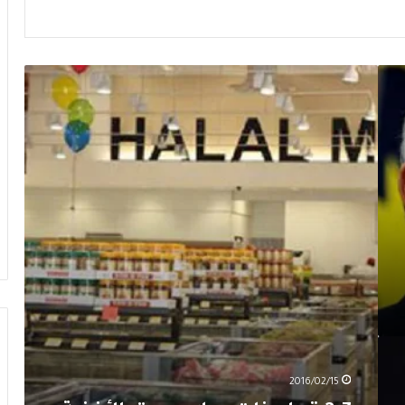
3.7
تريليونات
دولار
سوق
الأغذية
الحلال
في
العام
2019
2016/02/15