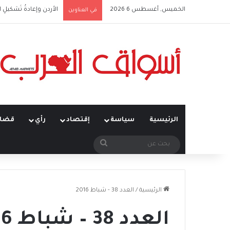
الخميس, أغسطس 6 2026
أَمنُ الخليج في زمنِ التحوُّ
في العناوين
الرئيسية
سياسة
إقتصاد
رأي
قضاي
بحث
عن
الرئيسية
/
العدد 38 - شباط 2016
العدد 38 – شباط 2016