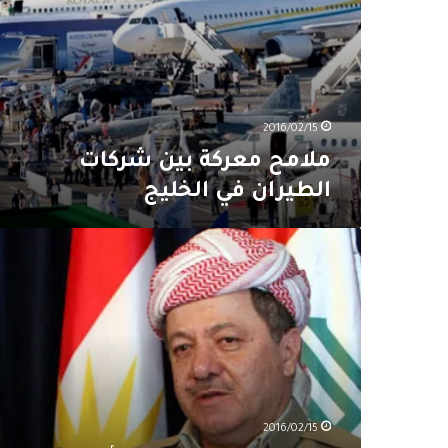
2016/02/15
ملامح معركة بين شركات
الطيران في الخليج
إقليم
كردستان
يواجه
أزمة
مالية
خانقة
2016/02/15