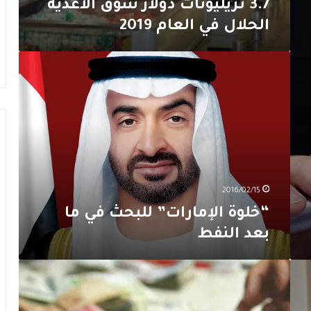
3.7 تريليونات دولار سوق الأغذية
الحلال في العام 2019
“خلوة
الإمارات”
للبحث
في
ما
بعد
النفط
2016/02/15
“خلوة الإمارات” للبحث في ما
بعد النفط
الإحتياط
النقدي
في
السعوديّة