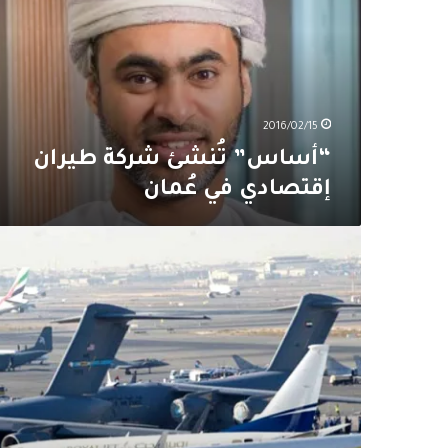
إقتصادي
في
عُمان
2016/02/15
“أساس” تُنشئ شركة طيران
إقتصادي في عُمان
ملامح
معركة
بين
شركات
الطيران
في
الخليج