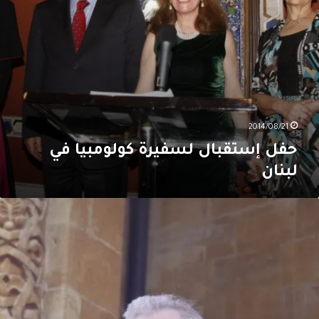
2014/08/21
حفل إستقبال لسفيرة كولومبيا في
لبنان
لعيد
لوطني
لفرنسي
ي
بنان