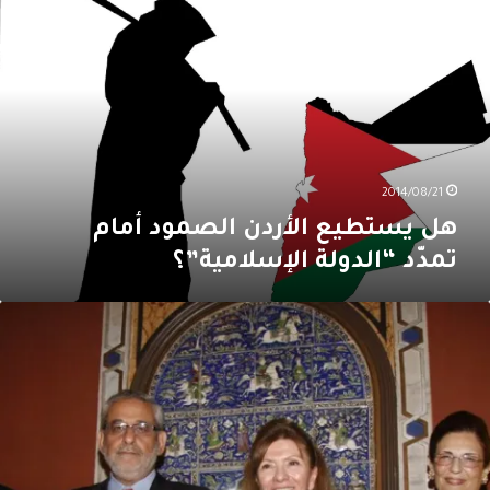
ستطيع
لأردن
لصمود
مام
مدّد
الدولة
لإسلامية”؟
2014/08/21
هل يستطيع الأردن الصمود أمام
تمدّد “الدولة الإسلامية”؟
فل
ستقبال
سفيرة
ولومبيا
ي
بنان