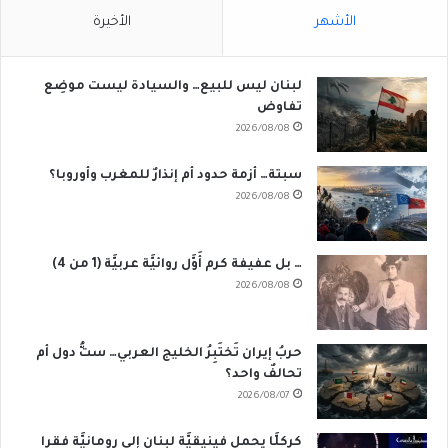
الأشهر
الأخيرة
لبنان ليس للبيع… والسيادة ليست موضِع
تفاوض
2026/08/08
سبتة… أزمة حدود أم إنذارٌ للمغرب وأوروبا؟
2026/08/08
… بل عفيفة كرم أَوَّل روائيَّة عربيَّة (1 من 4)
2026/08/08
حربُ إيران تَختَبِرُ الخليج العربي… ستُّ دول أم
تحالفٌ واحد؟
2026/08/07
كركلَّا يحمل فينيقيَّة لبنان إِلى رومانيَّة فقرا