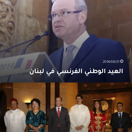
2014/08/21
العيد الوطني الفرنسي في لبنان
للبنانيون
حتفلون
عيد
لعرش
لمغربي