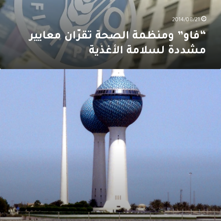
2014/08/21
“فاو” ومنظمة الصحة تقرّان معايير
مشددة لسلامة الأغذية
لكويت
طور
بانيها
لحكومية
عزيزاً
دورها
ي
لاقتصاد