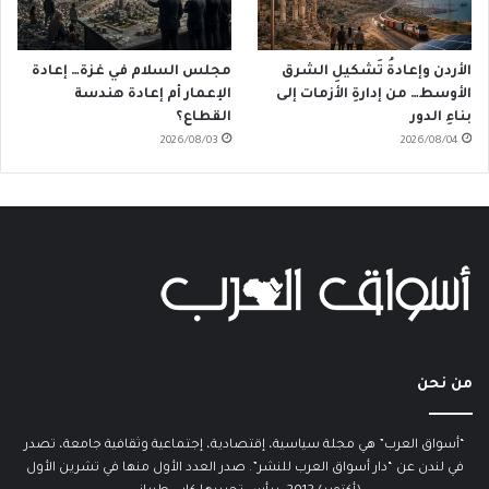
الأردن وإعادةُ تَشكيلِ الشرق
مجلس السلام في غزة… إعادة
الأوسط… من إدارةِ الأزمات إلى
الإعمار أم إعادة هندسة
بناءِ الدور
القطاع؟
2026/08/03
2026/08/04
من نحن
“أسواق العرب” هي مجلة سياسية، إقتصادية، إجتماعية وثقافية جامعة، تصدر
في لندن عن “دار أسواق العرب للنشر”. صدر العدد الأول منها في تشرين الأول