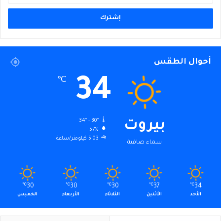
الإلكتروني
أحوال الطقس
34
℃
34º - 30º
بيروت
57%
5.03 كيلومتر/ساعة
سماء صافية
℃
30
℃
30
℃
30
℃
37
℃
34
الأحد
الأثنين
الثلاثاء
الأربعاء
الخميس