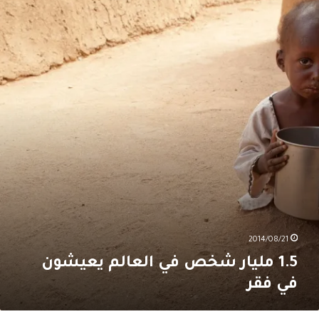
ليار
خص
ي
لعالم
عيشون
ي
قر
2014/08/21
1.5 مليار شخص في العالم يعيشون
في فقر
قريرمعهد