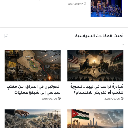
2026/08/07
أحدث المقالات السياسية
مُبادرةُ ترامب في ليبيا… تَسوِيَةٌ
الحوثيون في العراق: من مكتبٍ
للنُخَب أم تَكريسٌ للانقسام؟
سياسي إلى شبكةِ عمليّات
2026/08/06
2026/08/06