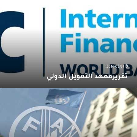
لتمويل
لدولي
2014/08/21
تقريرمعهد التمويل الدولي
فاو”
منظمة
لصحة
قرّان
عايير
شددة
سلامة
لأغذية