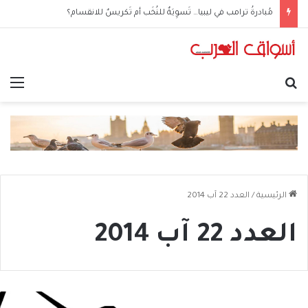
الحوثيون في العراق: من مكتبٍ سياسي إلى شبكةِ عمليّات
بحث عن
الق
الرئيسية
/
العدد 22 آب 2014
العدد 22 آب 2014
ل