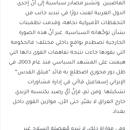
الماضيين. وتشير مصادر سياسية إلى أنَّ إحدى
الدول العربية لعبت دورًا في تبديد جانب من
التحفظات الأميركية تجاهه، وقدمت تطمينات
بشأن توجّهاته السياسية. غير أنَّ هذه الصورة
الخارجية تصطدم بواقعٍ داخلي مختلف؛ فالحكومة
التي يقودها جاءت نتيجة تفاهمات القوى ذاتها التي
هيمنت على المشهد السياسي منذ عام 2003، في
ظل دور محوري اضطلع به قائد “فيلق القدس”
الإيراني إسماعيل قاآني في إدارة مشاورات
تشكيلها. ومن ثم، فإنَّ أيَّ رصيد يكتسبه الزيدي
خارج العراق لا يغيّر، حتى الآن، موازين القوى داخل
بغداد.
وفي موازاة ذلك، لا تبدو مُعضِلة السلاح غير