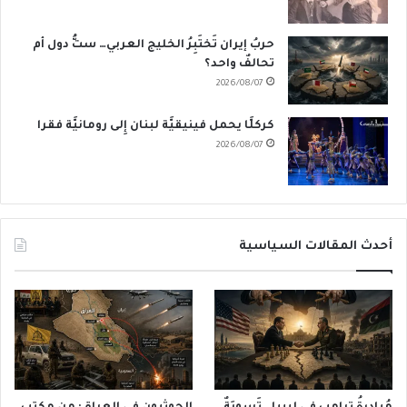
حربُ إيران تَختَبِرُ الخليج العربي… ستُّ دول أم
تحالفٌ واحد؟
2026/08/07
كركلَّا يحمل فينيقيَّة لبنان إِلى رومانيَّة فقرا
2026/08/07
أحدث المقالات السياسية