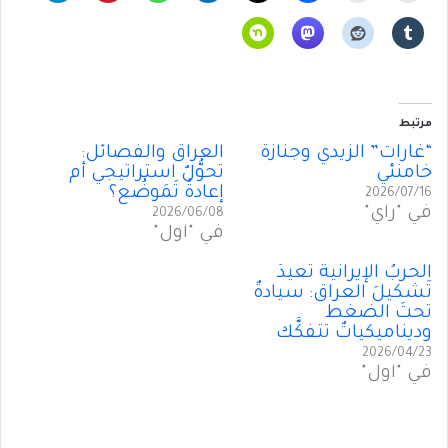
مرتبط
“غارات” الزيدي وجنازة
العراق والفصائل:
خامنئي
تحوُّلٌ استراتيجي أم
إعادةُ تَمَوضُع؟
2026/07/16
في "رأي"
2026/06/08
في "أول"
الحربُ الإيرانية تُعيدُ
تَشكيلَ العراق: سيادةٌ
تحتَ الضغط
وديناميكياتٌ تتفكَّك
2026/04/23
في "أول"