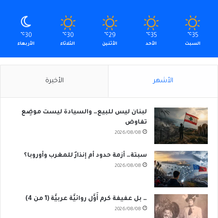
℃
30
℃
30
℃
29
℃
35
℃
35
السبت
الأحد
الأثنين
الثلاثاء
الأربعاء
الأشهر
الأخيرة
لبنان ليس للبيع… والسيادة ليست موضِع
تفاوض
2026/08/08
سبتة… أزمة حدود أم إنذارٌ للمغرب وأوروبا؟
2026/08/08
… بل عفيفة كرم أَوَّل روائيَّة عربيَّة (1 من 4)
2026/08/08