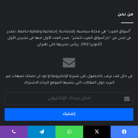
من نحن
“أسواق العرب” هي مجلة سياسية، إقتصادية، إجتماعية وثقافية جامعة، تصدر
في لندن عن “دار أسواق العرب للنشر”. صدر العدد الأول منها في تشرين الأول
(أكتوبر) 2012. يرأس تحريرها كابي طبراني.
في حال كنت ترغب بالحصول على نشرتنا الإلكترونية او تود ان تصلك تنبيهات عبر
البريد حول المقالات التي ينشرها الموقع الرجاء الاشتراك
أدخل
بريدك
الإلكتروني
يسبوك
‫X
واتساب
تيلقرام
ڤايبر