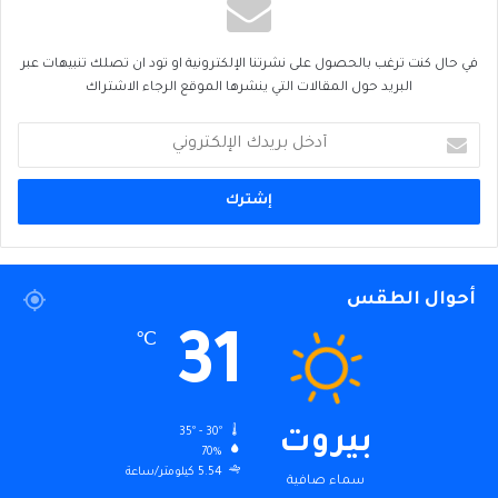
في حال كنت ترغب بالحصول على نشرتنا الإلكترونية او تود ان تصلك تنبيهات عبر
البريد حول المقالات التي ينشرها الموقع الرجاء الاشتراك
أدخل
بريدك
الإلكتروني
أحوال الطقس
31
℃
35º - 30º
بيروت
70%
5.54 كيلومتر/ساعة
سماء صافية