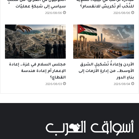
مُبادرةُ ترامب في ليبيا… تَسوِيَةٌ
الحوثيون في العراق: من مكتبٍ
للنُخَب أم تَكريسٌ للانقسام؟
سياسي إلى شبكةِ عمليّات
2026/08/06
2026/08/06
الأردن وإعادةُ تَشكيلِ الشرق
مجلس السلام في غزة… إعادة
الأوسط… من إدارةِ الأزمات إلى
الإعمار أم إعادة هندسة
بناءِ الدور
القطاع؟
2026/08/03
2026/08/04