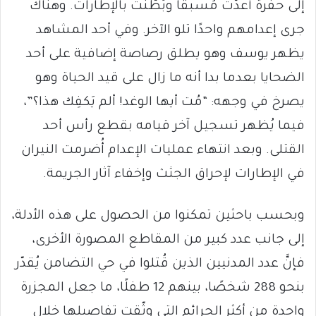
إلى حفرة أُعدّت مُسبقًا وبُطّنت بالإطارات. وهناك
جرى إعدامهم واحدًا تلو الآخر. وفي أحد المشاهد
يظهر يوسف وهو يطلق رصاصة إضافية على أحد
الضحايا بعدما بدا أنه ما زال على قيد الحياة وهو
يصرخ في وجهه: “مُت أيها الوغد! ألم يَكفِك هذا؟”،
فيما يُظهر تسجيل آخر قيامه بقطع رأس أحد
القتلى. وبعد انتهاء عمليات الإعدام أُضرمت النيران
في الإطارات لإحراق الجثث وإخفاء آثار الجريمة.
وبحسب باحثين تمكنوا من الحصول على هذه الأدلة،
إلى جانب عدد كبير من المقاطع المصورة الأخرى،
فإنَّ عدد المدنيين الذين قُتلوا في حي التضامن يُقدّر
بنحو 288 شخصًا، بينهم 12 طفلًا، ما جعل المجزرة
واحدة من أكثر الجرائم التي وثّقت تفاصيلها خلال