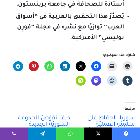
أستاذة للصحافة في جامعة برينستون.
يَصدُرُ هذا التحقيق بالعربية في “أسواق
العرب” توازيًا مع نشره في مجلة “فورِن
بوليسي” الأميركية.
شارك هذا الموضوع:
مرتبط
سوريا: الحِفاظُ على
كَيفَ تُقَوِّضُ الحكومةُ
سلمِيَّةِ العمليّةِ
السوريّة الجديدة
الانتقالية أصبَحَ أكثرَ
حُكمَها؟
تَعقِيدًا
2025/08/04
يسبوك
‫X
واتساب
تيلقرام
ڤايبر