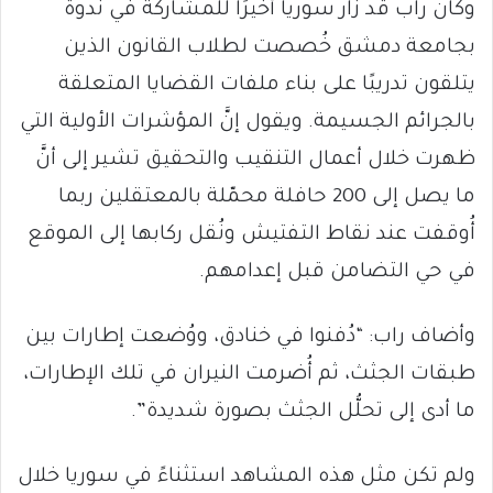
وكان راب قد زار سوريا أخيرًا للمشاركة في ندوة
بجامعة دمشق خُصصت لطلاب القانون الذين
يتلقون تدريبًا على بناء ملفات القضايا المتعلقة
بالجرائم الجسيمة. ويقول إنَّ المؤشرات الأولية التي
ظهرت خلال أعمال التنقيب والتحقيق تشير إلى أنَّ
ما يصل إلى 200 حافلة محمّلة بالمعتقلين ربما
أُوقفت عند نقاط التفتيش ونُقل ركابها إلى الموقع
في حي التضامن قبل إعدامهم.
وأضاف راب: “دُفنوا في خنادق، ووُضعت إطارات بين
طبقات الجثث، ثم أُضرمت النيران في تلك الإطارات،
ما أدى إلى تحلُّل الجثث بصورة شديدة”.
ولم تكن مثل هذه المشاهد استثناءً في سوريا خلال