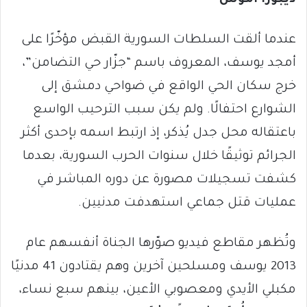
ديبورا آموس*
عندما ألقت السلطات السورية القبض مؤخّرًا على
أمجد يوسف، المعروف باسم “جزّار حي التضامن”،
خرج سكان الحي الواقع في ضواحي دمشق إلى
الشوارع احتفالًا. ولم يكن سبب الترحيب الواسع
باعتقاله محل جدل يُذكر، إذ ارتبط اسمه بإحدى أكثر
الجرائم توثيقًا خلال سنوات الحرب السورية، بعدما
كشفت تسجيلات مصورة عن دوره المباشر في
عمليات قتل جماعي استهدفت مدنيين.
وتُظهر مقاطع فيديو صوّرها الجناة أنفسهم عام
2013 يوسف ومسلحين آخرين وهم يقتادون 41 مدنيًا
مكبلي الأيدي ومعصوبي الأعين، بينهم سبع نساء،