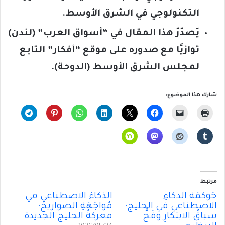
التكنولوجي في الشرق الأوسط.
يَصدُرُ هذا المقال في “أسواق العرب” (لندن)
توازيًا مع صدوره على موقع “أفكار” التابع
لمجلس الشرق الأوسط (الدوحة).
شارك هذا الموضوع:
مرتبط
حَوكَمَةُ الذكاءِ
الذكاءُ الاصطناعي في
الاصطناعي في الخليج:
مُواجَهَةِ الصواريخ:
سباقُ الابتكارِ وفَخُّ
معركةُ الخليج الجديدة