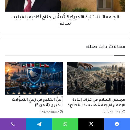
سالم
الجامعة اللبنانية الأميركية تُدشّن جناح أكاديميا فيليب
سالم
مقالات ذات صلة
مجلس السلام في غزة… إعادة
أَمنُ الخليج في زمنِ التحوُّلات
الإعمار أم إعادة هندسة القطاع؟
الكبرى (4 من 5)
2026/08/02
2026/08/03
يسبوك
‫X
واتساب
تيلقرام
ڤايبر