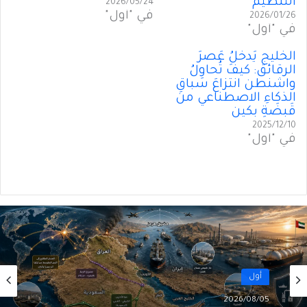
التنظيم
2026/05/24
في "أول"
2026/01/26
في "أول"
الخليج يَدخُلُ عَصرَ
الرقائق: كيفَ تُحاوِلُ
واشنطن انتزاعَ سباقِ
الذكاءِ الاصطناعي من
قَبضَةِ بكين
2025/12/10
في "أول"
أول
2026/08/05