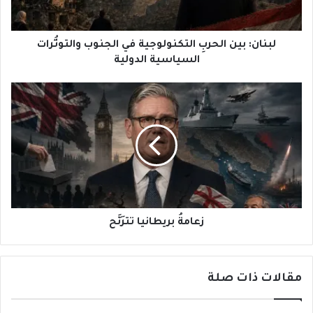
السياسية
الدولية
لبنان: بين الحربِ التكنولوجية في الجنوب والتوتُّرات
السياسية الدولية
زعامةُ
بريطانيا
تترَنَّح
زعامةُ بريطانيا تترَنَّح
مقالات ذات صلة