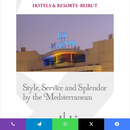
يسبوك
‫X
واتساب
تيلقرام
ڤايبر