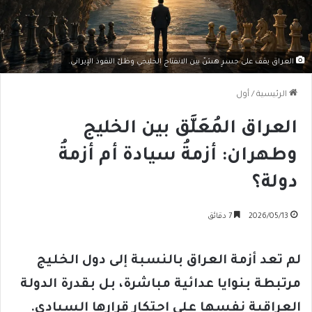
العراق يقف على جسرٍ هشّ بين الانفتاح الخليجي وظلّ النفوذ الإيراني.
الرئيسية
/
أول
العراق المُعَلَّق بين الخليج
وطهران: أزمةُ سيادة أم أزمةُ
دولة؟
2026/05/13
7 دقائق
لم تعد أزمة العراق بالنسبة إلى دول الخليج
مرتبطة بنوايا عدائية مباشرة، بل بقدرة الدولة
العراقية نفسها على احتكار قرارها السيادي.