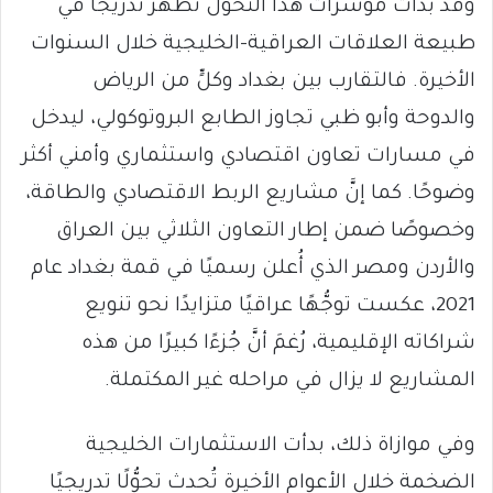
وقد بدأت مؤشّرات هذا التحوُّل تظهر تدريجًا في
طبيعة العلاقات العراقية-الخليجية خلال السنوات
الأخيرة. فالتقارب بين بغداد وكلٍّ من الرياض
والدوحة وأبو ظبي تجاوز الطابع البروتوكولي، ليدخل
في مسارات تعاون اقتصادي واستثماري وأمني أكثر
وضوحًا. كما إنَّ مشاريع الربط الاقتصادي والطاقة،
وخصوصًا ضمن إطار التعاون الثلاثي بين العراق
والأردن ومصر الذي أُعلن رسميًا في قمة بغداد عام
2021، عكست توجُّهًا عراقيًا متزايدًا نحو تنويع
شراكاته الإقليمية، رُغمَ أنَّ جُزءًا كبيرًا من هذه
المشاريع لا يزال في مراحله غير المكتملة.
وفي موازاة ذلك، بدأت الاستثمارات الخليجية
الضخمة خلال الأعوام الأخيرة تُحدث تحوُّلًا تدريجيًا