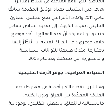
المناطق لدى الأمم المتحدة في شباط (فبراير)
2026، حين استبدلت بغداد الوثائق المقدمة سابقًا
عامي 2011 و2021، الأمر الذي دفع مجلس التعاون
الخليجي، بقيادة الكويت، إلى تقديم اعتراض جماعي
منسق. والمفارقة أنَّ هذه الوقائع لا تُعد موضع
خلاف جوهري داخل العراق نفسه، بل يُنظَرُ إليها
باعتبارها امتدادًا طبيعيًا للتوازنات السياسية
والدستورية التي تشكلت بعد عام 2003.
السيادة العراقية… جوهر الأزمة الخليجية
وهنا تبرز النقطة الأكثر أهمية في فهم طبيعة
العلاقة المعقّدة بين العراق ودول الخليج.
فالإشكالية لا تتعلق، بالمعنى التقليدي، بوجود نية