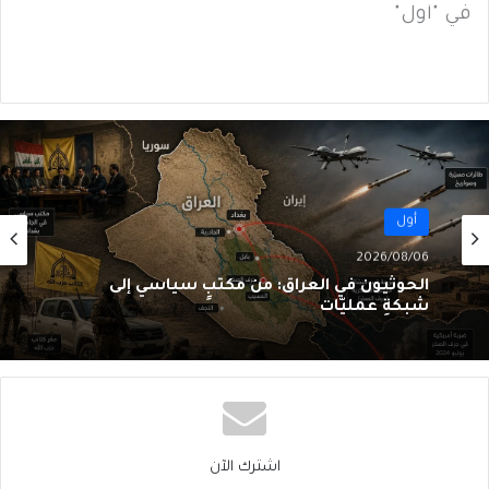
في "أول"
أول
2026/08/06
الحوثيون في العراق: من مكتبٍ سياسي إلى
شبكةِ عمليّات
اشترك الآن