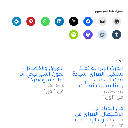
شارك هذا الموضوع:
مرتبط
الحربُ الإيرانية تُعيدُ
العراق والفصائل:
تَشكيلَ العراق: سيادةٌ
تحوُّلٌ استراتيجي أم
تحتَ الضغط
إعادةُ تَمَوضُع؟
وديناميكياتٌ تتفكَّك
2026/06/08
في "أول"
2026/04/23
في "أول"
من الحيادِ إلى
الاشتِعال: العراق في
قلبِ الحرب الإقليمية
2026/03/31