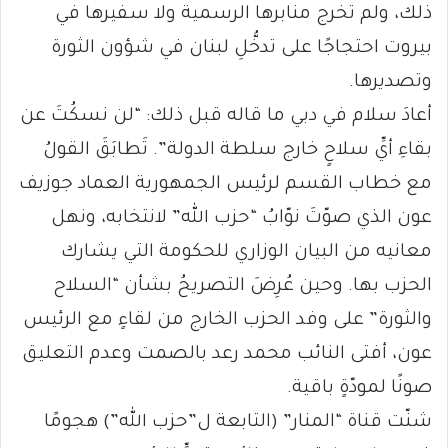
ذلك، ولم تخرج منابرها الرسمية ولا سفيرها في
بيروت احتجاجًا على تدخُّلِ لبنان في شؤون الثورة
وتصديرها.
أعادَ سلام في دبي ما قاله قبل ذلك: “لن نسكُتَ عن
بقاءِ أيِّ سلاحٍ خارج سلطة الدولة”. تَطابَقَ القولُ
مع خطاب القسم لرئيس الجمهورية العماد جوزيف
عون الذي صوّتَ نوّابُ “حزب الله” لانتخابه، ونهل
معانيه من البيان الوزاري للحكومة التي يشارك
الحزب بها. وحين عُرِضَ التصريحُ بشأن “السلاح
والثورة” على وفد الحزب الخارج من لقاءٍ مع الرئيس
عون، أفتى النائب محمد رعد بالصمت وعدم التعليق
صونًا لمودّةٍ باقية.
شنّت قناة “المنار” (التابعة ل”حزب الله”) هجومًا