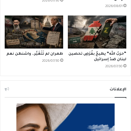
2026/07/30
2026/08/01
“حزبُ الله” يطيحُ بفُرَصِ تحصين
طهران لم تَتَغَيَّر.. واشنطن نعم
لبنان ضدّ إسرائيل
2026/07/30
2026/07/30
الإعلانات