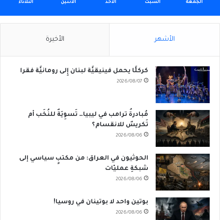
الجمعة
السبت
الأحد
الأثنين
الثلاثاء
الأشهر
الأخيرة
كركلَّا يحمل فينيقيَّة لبنان إِلى رومانيَّة فقرا
2026/08/07
مُبادرةُ ترامب في ليبيا… تَسوِيَةٌ للنُخَب أم
تَكريسٌ للانقسام؟
2026/08/06
الحوثيون في العراق: من مكتبٍ سياسي إلى
شبكةِ عمليّات
2026/08/06
بوتين واحد لا بوتينان في روسيا!
2026/08/06