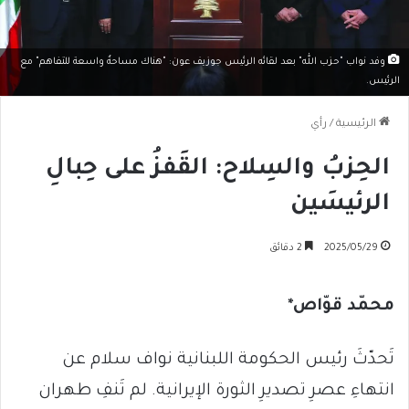
وفد نواب "حزب الله" بعد لقائه الرئيس جوزيف عون: "هناك مساحةٌ واسعة للتفاهم" مع
الرئيس.
الرئيسية
/
رأي
الحِزبُ والسِلاح: القَفزُ على حِبالِ
الرئيسَين
2025/05/29
2 دقائق
محمّد قوّاص*
تَحدّثَ رئيس الحكومة اللبنانية نواف سلام عن
انتهاءِ عصرِ تصديرِ الثورة الإيرانية. لم تَنفِ طهران