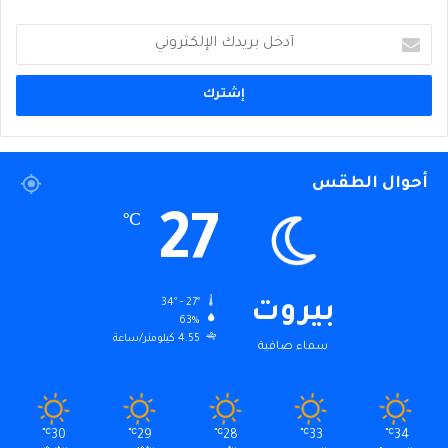
أدخل
بريدك
الإلكتروني
أحوال الطقس
27
℃
34º - 27º
بيروت
63%
4.55 كيلومتر/ساعة
سماء صافية
℃
30
℃
29
℃
28
℃
33
℃
34