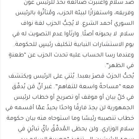
ضد سلام واعتبرت صنائعه تحدٍّ للرئيس عون
وفريقه، واستفزازًا لبيئة الحزب، ومُتأثّرة بالرئيس
السوري أحمد الشرع. لا يُحِبُّ الحزب لغة نواف
سلام. لا يحبونه أصلًا. وارتَأوا عدم التصويت له في
يوم الاستشارات النيابية لتكليف رئيسٍ للحكومة.
وعندما رسا الحساب عليه تحدث الحزب عن “طعنةٍ
في الظهر”.
يُحبُّ الحزبُ قصرَ بعبدا. يُثني على الرئيس ويكتشف
معه “مساحةً واسعة للتفاهم”. غير أنَّ مَن يُدقّق
في كلِّ بيان أو موقف أو تصريح أو خطاب لرئيس
الجمهورية لن يجدَ فارقًا واحدًا يحيدُ عمّا أقسمه في
خطاب تنصيبه رئيسًا وما استوحاه منه بيان حكومة
سلام الوزاري. ولن يحظى المُدقّقُ بأيِّ تبايُنٍ في