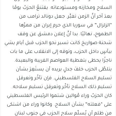
السلاح ومخازنه ومستودعاته. يقتنعُ الحزبُ يومًا
بعدَ آخر أنَّ الزمن تغيَّر. جعل دونالد ترامب من
“الزلزال” في سوريا الذي حرم إيران من ممرّها
الطموح، نهائيًا. بدا أنَّ إعلان دمشق عن وقف
شحنة صواريخ كانت تسير نحو الحزب قبل أيام يشي
بيأسٍ داخل الحزب، وتوقه إلى الانقلاب على ما بات
ناجزًا يحظى بتغطية العواصم القريبة والبعيدة.
يتلطّى الحزب خلفَ جدلٍ يريده أن يستَعِرَ بشأن
تسليم السلاح الفلسطيني. فإن تأخّر وتعرقل
تسليم ذلك السلاح تأخّر وتعرقل تسليم سلاحه.
كان الحزبُ وراء مُوالين شتموا الرئيس الفلسطيني
على “فعلته” بشأن السلاح. وكانوا وراء من اشتكى
من ظلم أن يُسلّم سلاح الحزب في جنوب لبنان