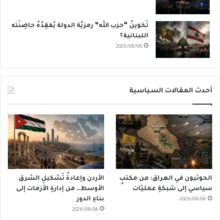
تَخوينُ “حزب الله” رمزيَّة الدولة يُفقِدُهُ حاضِنَته
اللبنانية؟
2026/08/06
أحدث المقالات السياسية
الحوثيون في العراق: من مكتبٍ
الأردن وإعادةُ تَشكيلِ الشرق
سياسي إلى شبكةِ عمليّات
الأوسط… من إدارةِ الأزمات إلى
بناءِ الدور
2026/08/06
2026/08/04