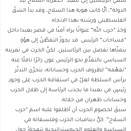
سعيّ الرئيسَين إلى تنفيذ “حصرية السلاح بيد
الدولة”، أيًّا كانت هوية هذا السلاح، وقد بدأ الشقّ
الفلسطيني ورشته بهذا الاتجاه.
وَجَدَ “حزب الله” عنوانًا يراه آمنًا في قصر بعبدا داخل
“مساحات” الرئيس. قد يجوزُ التفطّنُ إلى هوّةٍ
يتمنّاها تفصل بين الرئاستين. لكنَّ الحزبَ في تمرينه
السياسي بالتقدُّمِ نحو الرئيس عون زائرًا ناقلًا عنه
“تفهّمه” لظروف الحزب وحساباته، يتحرّى التدثّر
برأس السلطة لعلّ في استفاقة الحزب على وجودِ
رئيسٍ في بعبدا ما يجذب الرئاسة إلى ظلال الحزب
وحسابات طهران من خلاله.
سبقَ لخصومِ الحزب أن أطلقوا عليه اسم “حزب
السلاح”. كلُّ ديناميات الحزب وفلسفاته في
السياسة والعلوم الجيوستراتيجية تتمحوَرُ حول