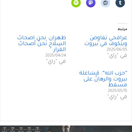
مرتبط
عراقجي يُفاوِضُ
طهران: نَحنُ أصحابُ
ويتكوف في بيروت
السِلاحِ نَحنُ أصحابُ
القرار
2025/06/05
في "رأي"
2025/04/24
في "رأي"
“حزب الله”: مُشاغَلَة
بيروت والرهانُ على
مسقط
2025/05/15
في "رأي"