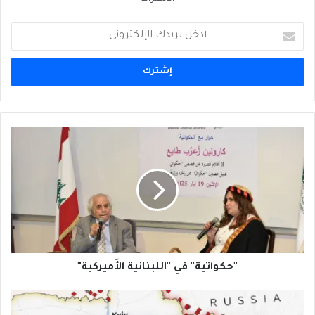
أدخل
بريدك
الإلكتروني
"حكواتية"
في
"اللبنانية
الأَميركية"
"حكواتية" في "اللبنانية الأَميركية"
روسيا
تَعرُضُ