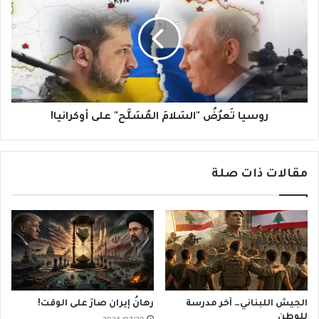
"السَلامَ
المُسَلَّح"
على
أوكرانيا!
روسيا تَعرُضُ "السَلامَ المُسَلَّح" على أوكرانيا!
مقالات ذات صلة
الجيش اللبناني… آخر مدرسة
رهانُ إيران صارَ على الوقت!
للوطن