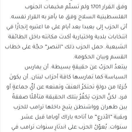
وفق القرار 1701 ولم تسلّم مخيمات الجنوب
الفلسطينية السلاح وفق ما يأمر به القرار نفسه.
أتى الحزب إلى بعبدا بعد أيام على ما اعتبره إنجازًا في
انتخابات بلدية واختيارية أكدت مكانته داخل الطائفة
الشيعية. حمل الحزب ذلك “النصر” حجّة على خطاب
القسم وبيان الحكومة.
يبتعدُ الحزبُ عن حقيقةٍ بسيطة. أن يمارس
السياسة كما تمارسها كافة أحزاب لبنان. أن يكونَ
جُزءًا من دولةٍ تحتكرُ العنفَ وتمنعه عن أيِّ جماعةٍ أو
فرد. لكنَّ الحزبَ يَكفُرُ بتلك الحقيقة متأمّلًا صفقةً
بين طهران وواشنطن يتيح داخلها ترامب للحزب
وبقية “الأذرع” ما أتاحه باراك أوباما قبل عشر
سنوات. يُعوّلُ الحزب على اندثارِ سنوات ترامب في