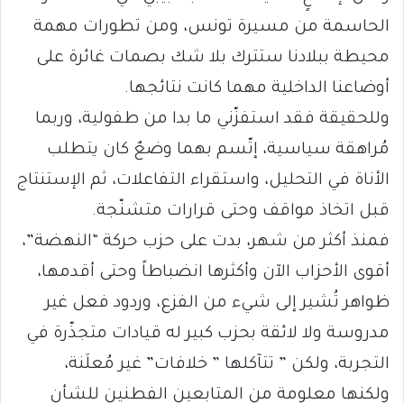
الحاسمة من مسيرة تونس، ومن تطورات مهمة
محيطة ببلادنا ستترك بلا شك بصمات غائرة على
أوضاعنا الداخلية مهما كانت نتائجها.
وللحقيقة فقد استفزّني ما بدا من طفولية، وربما
مُراهقة سياسية، إتّسم بهما وضعٌ كان يتطلب
الأناة في التحليل، واستقراء التفاعلات، ثم الإستنتاج
قبل اتخاذ مواقف وحتى قرارات متشنّجة.
فمنذ أكثر من شهر، بدت على حزب حركة “النهضة”،
أقوى الأحزاب الآن وأكثرها انضباطاً وحتى أقدمها،
ظواهر تُشير إلى شيء من الفزع، وردود فعل غير
مدروسة ولا لائقة بحزب كبير له قيادات متجذّرة في
التجربة، ولكن ” تتآكلها ” خلافات” غير مُعلَنة،
ولكنها معلومة من المتابعين الفطنين للشأن