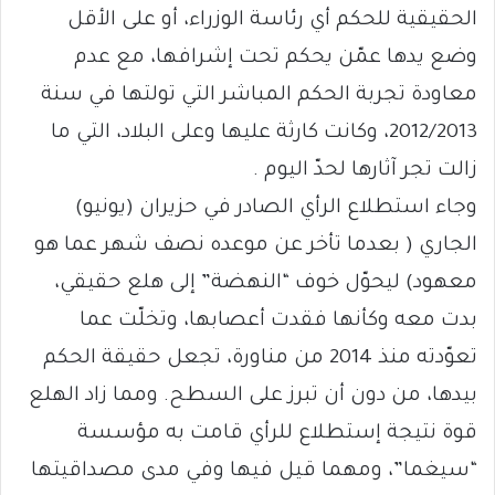
الحقيقية للحكم أي رئاسة الوزراء، أو على الأقل
وضع يدها عمّن يحكم تحت إشرافها، مع عدم
معاودة تجربة الحكم المباشر التي تولتها في سنة
2012/2013، وكانت كارثة عليها وعلى البلاد، التي ما
زالت تجر آثارها لحدّ اليوم .
وجاء استطلاع الرأي الصادر في حزيران (يونيو)
الجاري ( بعدما تأخر عن موعده نصف شهر عما هو
معهود) ليحوّل خوف “النهضة” إلى هلع حقيقي،
بدت معه وكأنها فقدت أعصابها، وتخلّت عما
تعوّدته منذ 2014 من مناورة، تجعل حقيقة الحكم
بيدها، من دون أن تبرز على السطح. ومما زاد الهلع
قوة نتيجة إستطلاع للرأي قامت به مؤسسة
“سيغما”، ومهما قيل فيها وفي مدى مصداقيتها