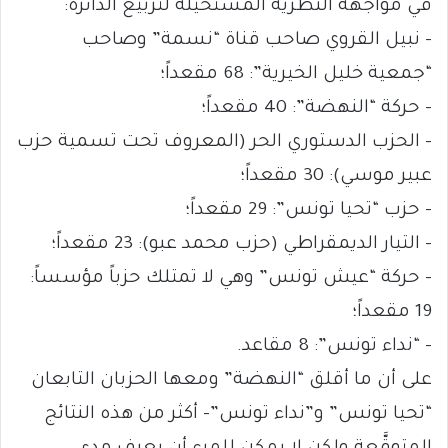
في مواجهة النظرية المستحيلة لتربيع الدائرة:
– نبيل القروي صاحب قناة “نسمة” وصاحب
“جمعية خليل الخيرية”: 68 مقعداً؛
– حركة “النهضة”: 40 مقعداً؛
– الحزب الدستوري الحر (المعروف تحت تسمية حزب
عبير موسي): 30 مقعداً؛
– حزب “تحيا تونس”: 29 مقعداً؛
– التيار الديمقراطي (حزب محمد عبو): 23 مقعداً؛
– حركة “عيش تونس” وهي لا تمتلك حزباً مؤسساً:
19 مقعداً؛
– “نداء تونس”: 8 مقاعد.
على أن ما أقلق “النهضة” ومعها الحزبان التابعان
“تحيا تونس” و”نداء تونس”– أكثر من هذه النتائج