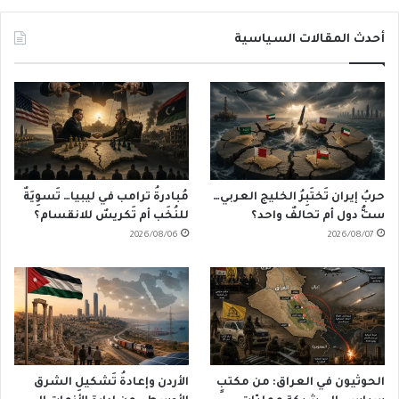
أحدث المقالات السياسية
حربُ إيران تَختَبِرُ الخليج العربي…
مُبادرةُ ترامب في ليبيا… تَسوِيَةٌ
ستُّ دول أم تحالفٌ واحد؟
للنُخَب أم تَكريسٌ للانقسام؟
2026/08/06
2026/08/07
الحوثيون في العراق: من مكتبٍ
الأردن وإعادةُ تَشكيلِ الشرق