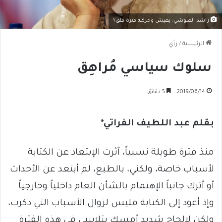
راشد الغنوشي: يعيش وحركته فترة قلق؟
الرئيسية
/
رأي
سلوك سياسي مُراهِق
2019/06/14
5 دقائق
بقلم عبد اللطيف الفراتي*
منذ فترة طويلة نسبياً، آثرت الإبتعاد عن الكتابة
لأسباب خاصة، ولكني، بالطبع، لم أبتعد عن الأحداث
أو أترك جانباً الإهتمام بالشأن العام داخلياً وخارجياً.
وإذ أعود إلى الكتابة فليس لزوال الأسباب التي ذكرت،
ولكن لإلحاحٍ شديد أمسك بتلابيبي في هذه الفترة