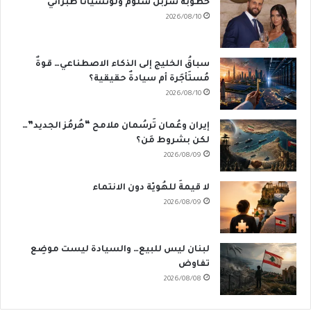
خطوبة شربل سلوم ولوتشيانا طبراني
2026/08/10
سباقُ الخليج إلى الذكاء الاصطناعي… قوةٌ
مُستَأجَرة أم سيادةٌ حقيقية؟
2026/08/10
إيران وعُمان تَرسُمان ملامح “هُرمُز الجديد”…
لكن بشروط مَن؟
2026/08/09
لا قيمةَ للهُويّة دون الانتماء
2026/08/09
لبنان ليس للبيع… والسيادة ليست موضِع
تفاوض
2026/08/08