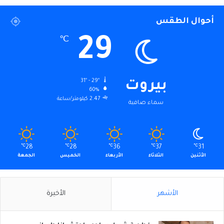
أحوال الطقس
29
℃
31º - 29º
بيروت
60%
2.47 كيلومتر/ساعة
سماء صافية
℃
28
℃
28
℃
36
℃
37
℃
31
الأثنين
الثلاثاء
الأربعاء
الخميس
الجمعة
الأشهر
الأخيرة