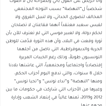
وأنا حريص على القول بأني وبصراحة بأن لا أصوّت
شخصياً ل”النهضة” بسبب التوجه المجتمعي
المخالف لتصوري الحداثي، ولا لنبيل القروي ولا
لقيس سعيد معتقداً أنهما فقاعتان لا تصلحان
لحكم دولة، ولا لعبير موسي التي لم تعترف للآن بأن
ثورة وقعت في البلاد، وأن هذه الثورة قدّمت للوطن
الحرية والديموقراطية، التي ناضل من أجلهما
التونسيون طويلاً، وذلك رغم الخيبات المريرة
إقتصادياً واجتماعياً ومجتمعياً، التي عاشتها بلادنا
خلال 8 سنوات، والتي تدفع اليوم أحزاب الحكم،
ومنها “النهضة” و”نداء تونس” و”تحيا تونس”
وغيرها من الأحزاب التي شاركت في حكومات ما بين
2012 و2019، ثمنها غالياً في إبتعاد الشعب وإدارة
وجهه عنها.