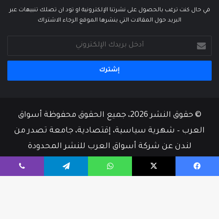
في حال كنت ترغب بالحصول على نشرتنا الإلكترونية او تود ان تصلك تنبيهات عبر
البريد حول المقالات التي ينشرها الموقع الرجاء الاشتراك
أدخل
بريدك
الإلكتروني
© حقوق النشر 2026، جميع الحقوق محفوظة أسواق
العرب – شهرية سياسية، إقتصادية، جامعة تصدر من
لندن عن شركة أسواق العرب للنشر المحدودة
من نحن
أسرة التحرير
إتصل بنا
يسبوك
‫X
واتساب
تيلقرام
ڤايبر
‫X
فيسبوك
‫YouTube
زر