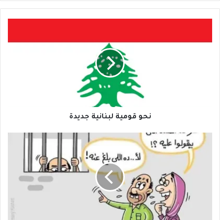
نحو
قومية
لبنانية
جديدة
نحو قومية لبنانية جديدة
زمن
العار
والخلاعة
والمُنافقين
ولصوص
الأعمال