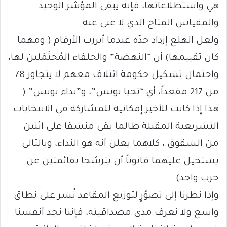
هي واستطلاعاتها، فإنه يبقى المؤشر الوحيد
والمقياس المتاح الذي لا غنى عنه.
ولعل الهلع إزداد حدّة عندما أبرزت الأرقام ( ومهما
كان تقييمها) أن “النهضة” والحلفاء المُحتَمَلين لها،
واحتمال تشكيل حكومة ائتلاف معهم لا يتجاوز 78
من 217 مقعداً، أي “تحيا تونس”، و”نداء تونس” (
هذا إذا كانت للأخير إمكانية للمشاركة في الانتخابات
التشريعية المقبلة طالما بقي منشقا على اثنين
من الشقوق ، كلاهما يعلن أنه هو النداء، وبالتالي
يستحيل عليهما قانوناً أن يترشحا بقائمتين عن
حزب واحد) .
وإذا نظرنا إلى تصوّرٍ لتوزيع المقاعد نُشر على نطاق
واسع ولا نعرف مدى مصداقيته، فإننا نجد أنفسنا