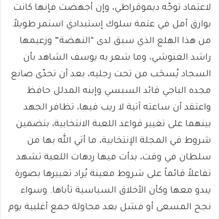
لاعتماد توجّه ديموقراطي، وإن أجهضت فإنها كانت
بوارق أمل في عتمة سلوك إستبدادي استمر طويلاً.
من هذا الهلع الذي سبق لدى “النهضة” وزعيمها
راشد الغنوشي، وما شعر به يوسف الشاهد بأن
السجاد يُسحَب من تحت رجليه، بعد أن تحدّى صانع
مجده الباجي قائد السبسي وإبنه المدلل حافظ
واعتقد أن ساعته آتية لا ريب فيها، تظافر الجهد
بينهما على تغيير قواعد اللعبة الانتخابية، بتضمين
شروط في المجلة الإنتخابية، ما أتي الله بها من
سلطان في وقت، بدأت فيها ردهات اللعبة تشهد
تفاعلاً قائماً على شروط معينة يُراد تغييرها بصورة
يبدو معها وكأن الأخلاق السياسية تأباها. وسواء
نجح المسعى أو فشل بعد محاولة جمع أغلبية يوم