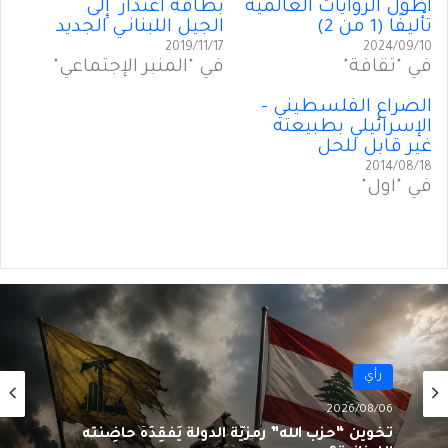
أَطْوَل الروايات العالَمية
بطاقة اعتذار إِلى
تأْليفًا (1 من 2)
الجيل اللبنانـي الجديد
2019/11/17
2024/09/10
في "ثقافة"
في "المنبر الإجتماعي"
الصراع الفلسطيني –
الإسرائيلي بطبيعته
غير قابل للحل
2014/08/18
في "أول"
رأي
2026/08/06
تَخوينُ “حزب الله” رمزيَّة الدولة يُفقِدُهُ حاضِنَته