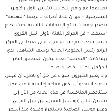
المتوقَّعة ولكن لا يمكن للمرء أن يعرف مدى
تطابقها مع واقع إنتخابات تشرين الأول (أكتوبر)
التشريعية — هو أن ثلاثة أطراف لا تريدها “النهضة”
تتصدّر توقعات نتائج الإنتخابات الرئاسية، حيث تضع
“سيغما ” في المراكز الثلاثة الأولى: نبيل القروي،
قيس سعيد، ثم عبير موسي، ويأتي بعيدا في المركز
الرابع رئيس الحكومة الحالية يوسف الشاهد ، الذي
ربما كانت “النهضة” تعده ليكون العصفور النادر،
المؤهّل لاحتلال قصر قرطاج.
وإذ يعتبر الكثيرون، سواء عن حق أو باطل، أن قيس
سعيد لا يعدو أن يكون فقاعة إعلامية لا غير، فهل
ستنحصر المنافسة في هذه الحالة من الآن إلى
تشرين الثاني (نوفمبر) المقبل، بين نبيل القروي
وعبير موسي الصاعدة باستمرار وقــــوة منذ أشهر