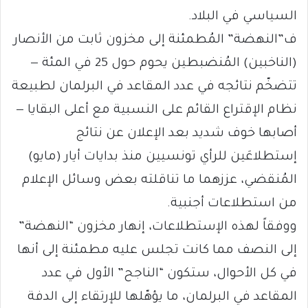
السياسي في البلاد.
ف”النهضة” المُطمئنة إلى مخزون ثابت من الأنصار
(الناخبين) المُنضبطين يحوم حول 25 في المئة —
تتضخّم نتائجه في عدد المقاعد في البرلمان لطبيعة
نظام الإقتراع القائم على النسبية مع أعلى البقايا —
أصابها خوف شديد بعد الإعلان عن نتائج
إستطلاعَين للرأي تونسيين منذ بدايات أيار (مايو)
المُنقضي، عززهما ما تناقلته بعض وسائل الإعلام
من استطلاعات أجنبية.
ووفقاً لهذه الإستطلاعات، إنهار مخزون “النهضة”
إلى النصف مما كانت تجلس عليه مطمئنة إلى أنها
في كل الأحوال، ستكون “الناجح” الأول في عدد
المقاعد في البرلمان، ما يؤهّلها للإرتقاء إلى الدفة