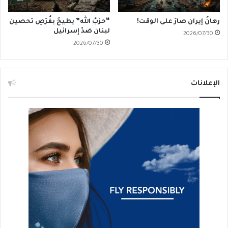
رهانُ إيران صارَ على الوقت!
“حزبُ الله” يطيحُ بفُرَصِ تحصين
لبنان ضدّ إسرائيل
2026/07/30
2026/07/30
الإعلانات