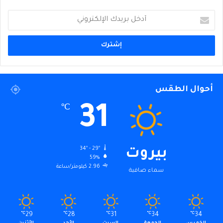
أدخل
بريدك
الإلكتروني
أحوال الطقس
31
℃
34º - 29º
بيروت
59%
2.96 كيلومتر/ساعة
سماء صافية
℃
29
℃
28
℃
31
℃
34
℃
34