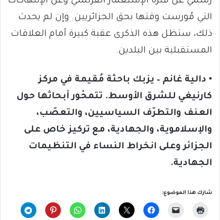
رسمي عن فترة الإستعمار الفرنسي وعن الإنتهاكات
التي مُورست وقتها بحق الجزائريين. وإن لم يحدث
ذلك، ستظل هذه الذكرى عقبة كبيرة أمام العلاقات
المستقبلية بين البلدين.
• دالية غانم – يزبك باحثة مُقيمة في مركز
كارنيغي للشرق الأوسط. تتمحْور أبحاثها حول
العنف والتطرّف السياسيين، والتعصّب،
والإسلاموية، والجهادية، مع تركيز خاص على
الجزائر وعلى انخراط النساء في التنظيمات
الجهادية.
شارك هذا الموضوع: