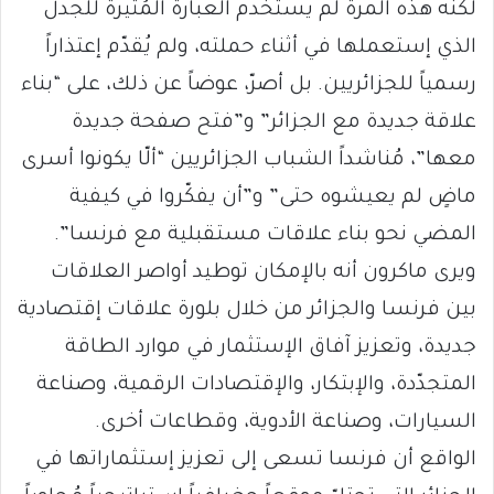
لكنه هذه المرة لم يستخدم العبارة المُثيرة للجدل
الذي إستعملها في أثناء حملته، ولم يُقدّم إعتذاراً
رسمياً للجزائريين. بل أصرّ، عوضاً عن ذلك، على “بناء
علاقة جديدة مع الجزائر” و”فتح صفحة جديدة
معها”، مُناشداً الشباب الجزائريين “ألّا يكونوا أسرى
ماضٍ لم يعيشوه حتى” و”أن يفكّروا في كيفية
المضي نحو بناء علاقات مستقبلية مع فرنسا”.
ويرى ماكرون أنه بالإمكان توطيد أواصر العلاقات
بين فرنسا والجزائر من خلال بلورة علاقات إقتصادية
جديدة، وتعزيز آفاق الإستثمار في موارد الطاقة
المتجدّدة، والإبتكار، والإقتصادات الرقمية، وصناعة
السيارات، وصناعة الأدوية، وقطاعات أخرى.
الواقع أن فرنسا تسعى إلى تعزيز إستثماراتها في