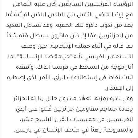
الرؤساء الفرنسيين السابقين، كان عليه التعامل
مع إرث الماضي الثقيل بين البلدين اللذين لم يُشفَيا
بعد من ندوب ذاكرة تلك الحقبة. وقد تساءل العديد
من الجزائريين عمّا إذا كان ماكرون سيظل مُتمسّكاً
بما قاله في أثناء حملته الإنتخابية، حين وصف
الاستعمار الفرنسي بأنه “جريمة ضد الإنسانية”، ما
أثار موجة من السخط في فرنسا آنذاك، وأفقده
ثلاث نقاط في إستطلاعات الرأي، الأمر الذي إضطره
إلى الإعتذار.
وفي بادرة رمزية، تعهّد ماكرون خلال زيارته الجزائر
بإعادة جماجم مقاومين جزائريين قُتلوا على أيدي
الفرنسيين في خمسينات القرن التاسع عشر،
والمعروضة راهناً في متحف الإنسان في باريس.