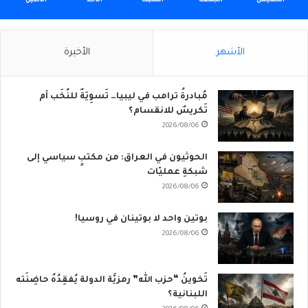
الخميس
الجمعة
السبت
الأحد
الأثنين
الأشهر
الأخيرة
مُبادرةُ ترامب في ليبيا… تَسوِيَةٌ للنُخَب أم
تَكريسٌ للانقسام؟
2026/08/06
الحوثيون في العراق: من مكتبٍ سياسي إلى
شبكةِ عمليّات
2026/08/06
بوتين واحد لا بوتينان في روسيا!
2026/08/06
تَخوينُ “حزب الله” رمزيَّة الدولة يُفقِدُهُ حاضِنَته
اللبنانية؟