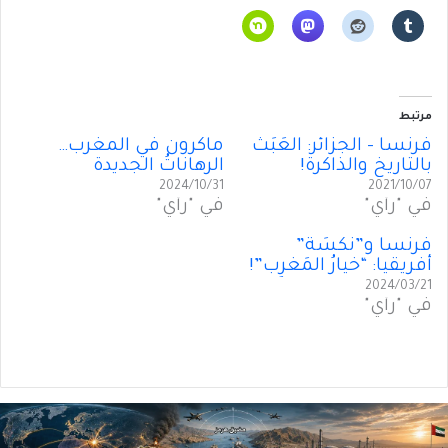
مرتبط
فرنسا – الجزائر: العَبَثُ
ماكرون في المغرب…
بالتاريخِ والذاكرة!
الرهاناتُ الجديدة
2024/10/31
2021/10/07
في "رأي"
في "رأي"
فرنسا و”نَكسَةُ”
أفريقيا: “خيارُ المَغرِب”!
2024/03/21
في "رأي"