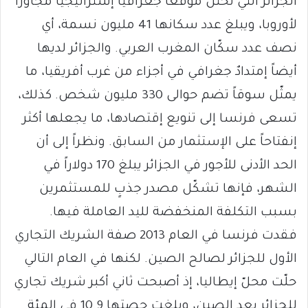
الجزائر التي تحتلّ موقعاً جغرافياً إستراتيجياً مُجاوراً
لأوروبا، ويبلغ عدد سكانها 41 مليون نسمة، أي
نصف عدد سكّان المغرب العربي. والجزائر لديها
أيضاً إمتدادٌ جغرافي في أجزاء من غرب أفريقيا، ما
يمثّل سوقاً تضم حوالى 330 مليون شخص. كذلك،
تسعى فرنسا إلى تنويع إقتصادها، ما يجعلها أكثر
إنفتاحاً على الإستثمار من السابق. ونظراً إلى أن
الحد الأدنى للأجور في الجزائر يبلغ 170 دولاراً في
الشهر، فإنها تشكّل مصدر جذبٍ للمستثمرين
بسبب التكلفة المنخفضة لليد العاملة فيها.
فقدت فرنسا في العام 2013 صفة الشريك التجاري
الأول للجزائر لصالح الصين. لكنها في العام التالي
حلّت محلّ إيطاليا، إذ أصبحت ثاني أكبر شريك تجاري
للجزائر بعد الصين، وبلغت حصتها 10.9 في المئة