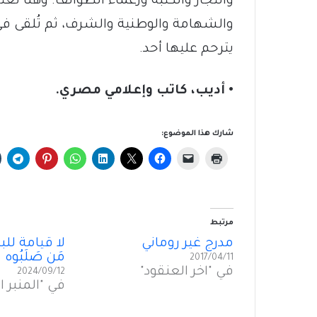
والتجار والكتبة وزعماء الطوائف. وهنا ت
والشهامة والوطنية والشرف، ثم تُلقى في 
يترحم عليها أحد.
• أديب، كاتب وإعلامي مصري.
شارك هذا الموضوع:
مرتبط
مدرج غير روماني
لا قيامةَ للب
مَن صَلَبُوه
2017/04/11
في "آخر العنقود"
2024/09/12
في "المنبر ا