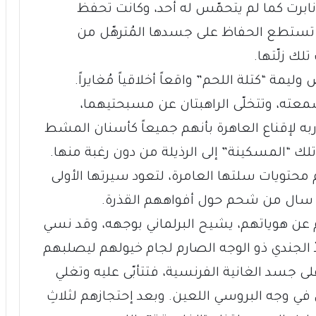
نابرت كما لم يتحمّس له أحد، وكانت تحفظ
تستطع الحفاظ على جسدها المُترهّل من
لك زلّتها.
مة “كتلة اللحم” واقعاً أخلاقياً مُغايراً.
معته، وتتخلّى الراهبتان عن مسبحتيهما،
به لإقناع العاهرة بأنهم جميعاً كأسنان المشط
ك “المسكينة” إلى الرذيلة من دون رغبة منها.
حتويات سلتها العامرة، لتعود سيرتها الأولى
ا سال من شحم حول أفواههم القذرة.
 هوياتهم، يشيح البرلماني بوجهه، وقد نسي
 الجندي ذو الوجه الصارم لجام خيولهم ليصلبهم
 جسد الغانية الفرنسية، فتتأبّى عليه وتغلي
في وجه البروسي اللعين. وبعد إحتجازهم لثلاثِ