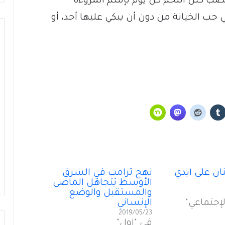
غتصب كتل اللحم كل يوم بإسم المروءة
جب الخيانة من دون أن يبكي عليها أحد، أو
رؤًى جميلةُ اللأْلاء في “عين الحمراء”
نان على أَيدي
نهج ترامب في الشرق
الأوسط يَتجاهَل الماضي
زيارةُ السيّدة “سيّدةَ الزيارة”
والمستقبل والوضع
لإجتماعي"
الإنساني
2019/05/23
لبنان فيليب سالم
في "أول"