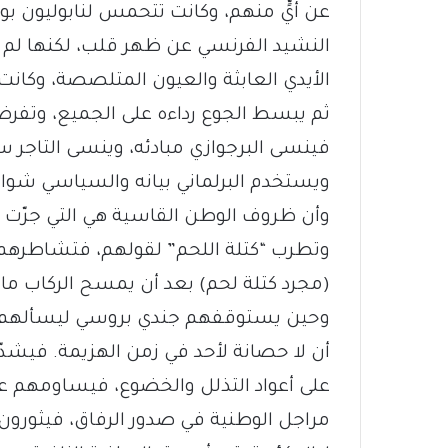
عن أيٍّ منهم، وكانت تتحمس لنابوليون بو
النشيد الفرنسي عن ظهر قلب، لكنها لم 
الأيدي العابثة والعيون المتلصصة، وكانت ت
ثم يبسط الجوع رداءه على الجميع، وتفرض ولي
فينسى البرجوازي مبادئه، وينسى التاجر س
ويستخدم البرلماني بيانه والسياسي شوار
وأن ظروف الوطن القاسية هي التي جرّت تل
وتطرب “كتلة اللحم” لقولهم، فتشاطرهم م
(مجرد كتلة لحم) بعد أن يمسح الركاب م
وحين يستوقفهم جندي بروسي ليسألهم عن
أن لا حصانة لأحد في زمن الهزيمة. فيشدّ
على أعواد التذلل والخضوع، فيساومهم على
مراجل الوطنية في صدور الرفاق، فيثورون 