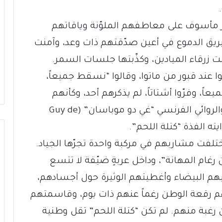
ير مأسوف على معاطفهم الملوّنة وياقاتهم
 بريق الدموع في أعين صدّقتهم ذات وعد، وآمنت
لت زرقاء الميادين، وكذّبتها جلسات السمر.
ند قبور من ماتوا، وقالوا “نسقط جميعاً،
عاً، وفرّوا أشتاتاً، لم يذكرهم أحد، وكأنهم
سقط ريح أو غواية مرحلة. صدق الكاتب والروائي الفرنسي “غي دو موباسان” (Guy de
تلفت مشاربهم في مركبة واحدة تجرّها الجياد.
رغام المهانة”، وداخل عربةٍ ضيّقة لا تتسع
هم البيضاء وأغطيتهم الوثيرة حول أجسادهم،
م رقعة الوطن رغماً عنهم ذات يوم، وقاسمتهم
 رغبة منهم. لم تكن “كتلة اللحم” تقل وطنية