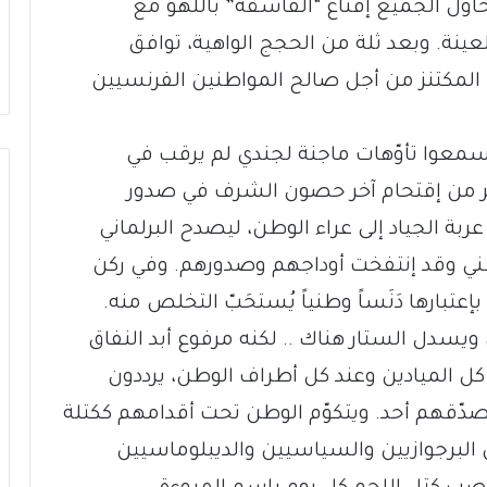
ويحاول الجميع إقناع “الفاسقة” باللهو مع
عينة. وبعد ثلة من الحجج الواهية، توافق
المكتنز من أجل صالح المواطنين الفرنسيين
سمعوا تأوّهات ماجنة لجندي لم يرقب في
تصر من إقتحام آخر حصون الشرف في صدور
عربة الجياد إلى عراء الوطن، ليصدح البرلماني
ني وقد إنتفخت أوداجهم وصدورهم. وفي ركن
عتبارها دَنَساً وطنياً يُستحَبّ التخلص منه.
 ويسدل الستار هناك .. لكنه مرفوع أبد النفاق
ل الميادين وعند كل أطراف الوطن، يرددون
دّقهم أحد. ويتكوّم الوطن تحت أقدامهم ككتلة
ن البرجوازيين والسياسيين والديبلوماسيين