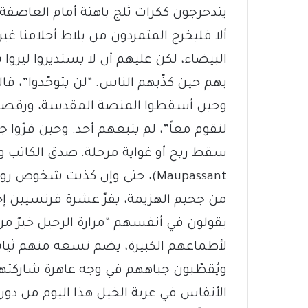
يتدحرجون ككرات ثلج باهتة أمام العاصفة.
ألا فليخرج المتمردون من بلاط أحلامنا غ
البيضاء، لكن عليهم أن لا يستديروا ليروا
بهم حين كذّبهم الناس. “لن يتوحّدوا”، قا
وحين أسقطوا المنصة المقدسة، ورقصوا ع
لنقوم معاً”، لم يتبعهم أحد. وحين فرّوا جمي
Maupassant)، حتى وإن كذبت شخوص روايته الفذة “كتلة اللحم”.
من جحيم الهزيمة، يفرّ عشرة فرنسيين إخ
يقولون في أنفسهم “مرارة الرحيل خيرٌ من 
لأطماعهم الكبيرة، يضم تسعة منهم ثياب
ويُقطّبون جباههم في وجه عاهرة شاركته
الأنفاس في عربة الخيل هذا اليوم من دون