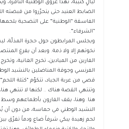
ليالٍ كئيبة، تهدأ عروق الوطنية النافرة، 
الضابط العنيد حتى يتحرّروا من قبضته الل
الفاسقة “الوطنية” على التضحية بلحمها 
“الشرفاء”.
ويجلس المرابطون حول حجرة المذلّة، لي
نخوتهم إلا ولا ذمة. وبعد أن يفرغ المن
الفارين من الميادين، تخرج الغانية، وتخرج 
الفرنسي وجوقة المناضلين بالنشيد الوط
قصي من عربة الجياد، تتكوّم “كتلة اللحم” بإ
وتنتهي القصة هناك .. لكنها لا تنتهي هنا،
هنا. وهنا، يقف الفارون بأطماعهم وسط ك
النشيد الوطني في حماسة، من دون أن يُص
لحم زهيدة يبكي شرفاً ضاع ودماً تفرّق بي