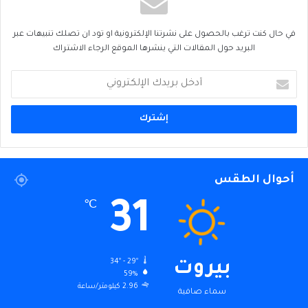
في حال كنت ترغب بالحصول على نشرتنا الإلكترونية او تود ان تصلك تنبيهات عبر
البريد حول المقالات التي ينشرها الموقع الرجاء الاشتراك
أدخل
بريدك
الإلكتروني
أحوال الطقس
31
℃
34º - 29º
بيروت
59%
2.96 كيلومتر/ساعة
سماء صافية