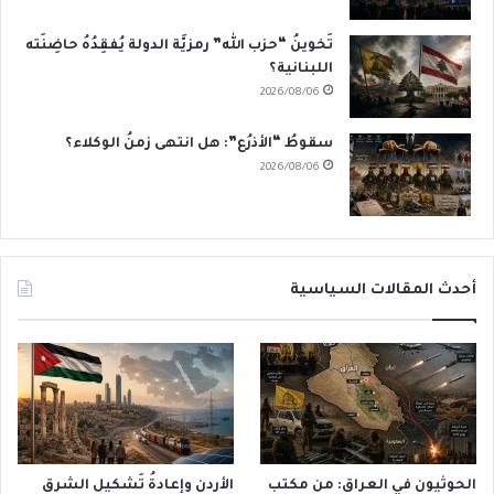
تَخوينُ “حزب الله” رمزيَّة الدولة يُفقِدُهُ حاضِنَته
اللبنانية؟
2026/08/06
سقوطُ “الأذرُع”: هل انتهى زمنُ الوكلاء؟
2026/08/06
أحدث المقالات السياسية
الحوثيون في العراق: من مكتبٍ
الأردن وإعادةُ تَشكيلِ الشرق