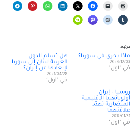
مرتبط
ماذا يجري في سوريا؟
هل تُسلِّم الدول
العربية لبنان إلى سوريا
2024/12/03
في "أول"
لإبعادها عن إيران؟
2021/04/28
في "أول"
روسيا – إيران:
أولوياتهما الإقليمية
المتضاربة تهدّد
علاقتهما
2017/01/31
في "أول"