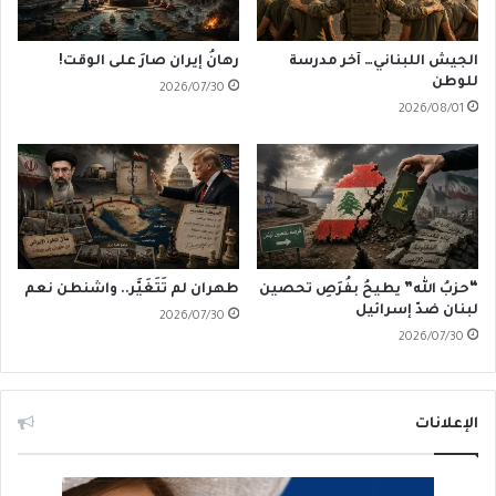
الجيش اللبناني… آخر مدرسة
رهانُ إيران صارَ على الوقت!
للوطن
2026/07/30
2026/08/01
“حزبُ الله” يطيحُ بفُرَصِ تحصين
طهران لم تَتَغَيَّر.. واشنطن نعم
لبنان ضدّ إسرائيل
2026/07/30
2026/07/30
الإعلانات