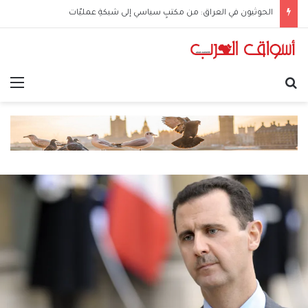
الحوثيون في العراق: من مكتبٍ سياسي إلى شبكةِ عمليّات
بحث عن
الق