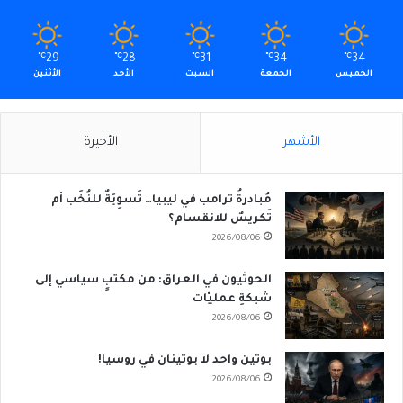
℃
29
℃
28
℃
31
℃
34
℃
34
الخميس
الجمعة
السبت
الأحد
الأثنين
الأشهر
الأخيرة
مُبادرةُ ترامب في ليبيا… تَسوِيَةٌ للنُخَب أم
تَكريسٌ للانقسام؟
2026/08/06
الحوثيون في العراق: من مكتبٍ سياسي إلى
شبكةِ عمليّات
2026/08/06
بوتين واحد لا بوتينان في روسيا!
2026/08/06