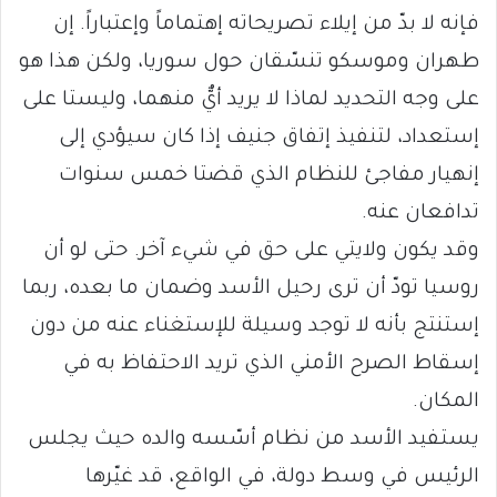
فإنه لا بدّ من إيلاء تصريحاته إهتماماً وإعتباراً. إن
طهران وموسكو تنسّقان حول سوريا، ولكن هذا هو
على وجه التحديد لماذا لا يريد أيٌّ منهما، وليستا على
إستعداد، لتنفيذ إتفاق جنيف إذا كان سيؤدي إلى
إنهيار مفاجئ للنظام الذي قضتا خمس سنوات
تدافعان عنه.
وقد يكون ولايتي على حق في شيء آخر. حتى لو أن
روسيا تودّ أن ترى رحيل الأسد وضمان ما بعده، ربما
إستنتج بأنه لا توجد وسيلة للإستغناء عنه من دون
إسقاط الصرح الأمني الذي تريد الاحتفاظ به في
المكان.
يستفيد الأسد من نظام أسّسه والده حيث يجلس
الرئيس في وسط دولة، في الواقع، قد غيّرها