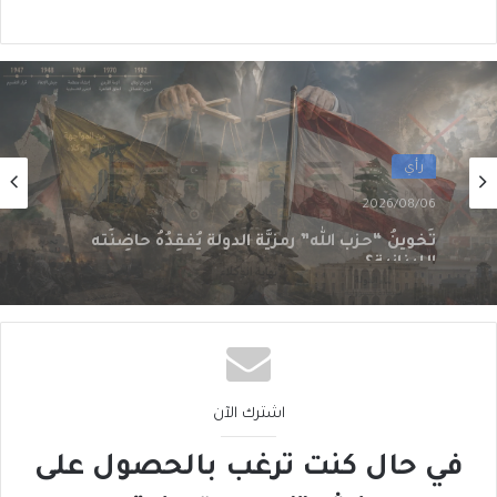
رأي
2026/08/06
سقوطُ “الأذرُع”: هل انتهى زمنُ الوكلاء؟
اشترك الآن
في حال كنت ترغب بالحصول على