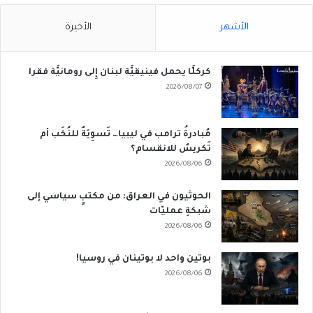
الأشهر
الأخيرة
كركلَّا يحمل فينيقيَّة لبنان إِلى رومانيَّة فقرا
2026/08/07
مُبادرةُ ترامب في ليبيا… تَسوِيَةٌ للنُخَب أم
تَكريسٌ للانقسام؟
2026/08/06
الحوثيون في العراق: من مكتبٍ سياسي إلى
شبكةِ عمليّات
2026/08/06
بوتين واحد لا بوتينان في روسيا!
2026/08/06