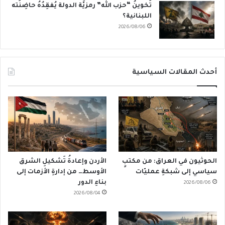
تَخوينُ “حزب الله” رمزيَّة الدولة يُفقِدُهُ حاضِنَته
اللبنانية؟
2026/08/06
أحدث المقالات السياسية
الحوثيون في العراق: من مكتبٍ
الأردن وإعادةُ تَشكيلِ الشرق
سياسي إلى شبكةِ عمليّات
الأوسط… من إدارةِ الأزمات إلى
بناءِ الدور
2026/08/06
2026/08/04