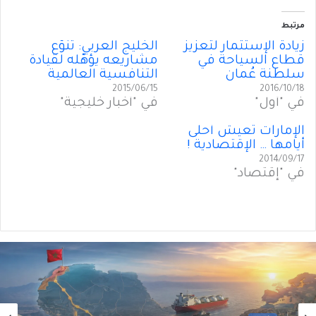
مرتبط
زيادة الإستثمار لتعزيز
الخليج العربي: تنوّع
قطاع السياحة في
مشاريعه يؤهّله لقيادة
سلطنة عُمان
التنافسية العالمية
2015/06/15
2016/10/18
في "أول"
في "أخبار خليجية"
الإمارات تعيش أحلى
أيامها … الإقتصادية !
2014/09/17
في "إقتصاد"
أول