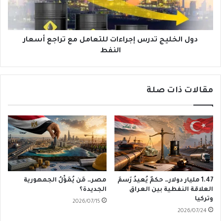
تراجع
أسعار
النفط
دول الخليج تدرس إجراءات للتعامل مع تراجع أسعار
النفط
مقالات ذات صلة
1.47 مليار دولار… حكمٌ يُعيدُ رَسمَ
مصر… مَن يُمَوِّلُ الجمهورية
العلاقة النفطية بين العراق
الجديدة؟
وتركيا
2026/07/15
2026/07/24