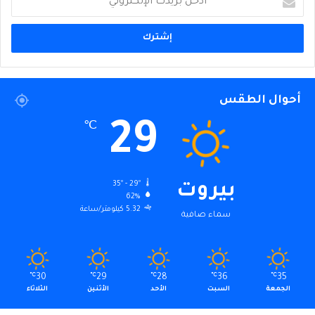
بريدك
الإلكتروني
أحوال الطقس
29
℃
35º - 29º
بيروت
62%
5.32 كيلومتر/ساعة
سماء صافية
℃
30
℃
29
℃
28
℃
36
℃
35
الجمعة
السبت
الأحد
الأثنين
الثلاثاء