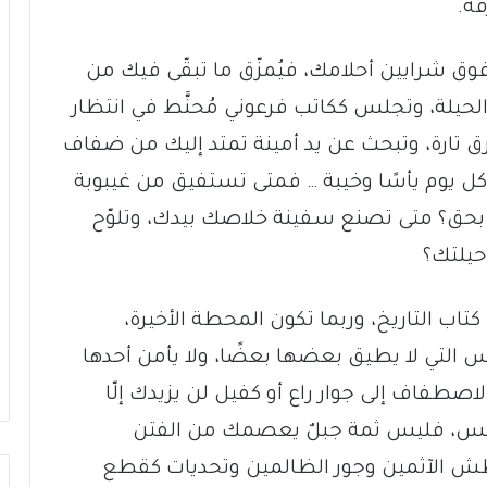
فة.
ر فوق شرايين أحلامك، فيُمزّق ما تبقّى فيك من
الحيلة، وتجلس ككاتب فرعوني مُحنَّط في انتظار
تارة، وتبحث عن يد أمينة تمتد إليك من ضفاف
كل يوم يأسًا وخيبة … فمتى تستفيق من غيبوبة
حق؟ متى تصنع سفينة خلاصك بيدك، وتلوّح
حيلتك؟
ب التاريخ، وربما تكون المحطة الأخيرة،
اس التي لا يطيق بعضها بعضًا، ولا يأمن أحدها
اصطفاف إلى جوار راع أو كفيل لن يزيدك إلّا
لبائس، فليس ثمة جبلٌ يعصمك من الفتن
ش الآثمين وجور الظالمين وتحديات كقطع