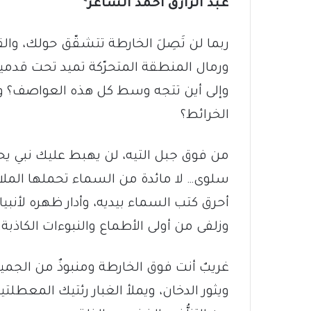
عبد الرازق أحمد الشاعر*
ربما لن تَصِلَ الخارطة تتشقّق حولك، و
ورمال المنطقة المتحرّكة تميد تحت قدميك 
وإلى أين تتجه وسط كل هذه العواصف؟ 
الخرائط؟
من فوق جبل التيه، لن يهبط عليك نبي يحمل 
سلوى… لا مائدة من السماء تحملها الملا
أحرق كتب السماء بيديه، وأدار ظهره لأنبي
وزلفى من أولى الأطماع والنبوءات الكاذبة.
غريبٌ أنت فوق الخارطة ومنبوذٌ من الجميع 
ويثور الدخان، ويملأ الغبار رئتيك المعطل