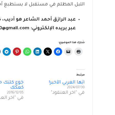
الليل المظلم في مستقبل لا يستطيع أحد أ
عبد الرازق أحمد الشاعر هو أديب
عبر بريده الإلكتروني:
70@gmail.com
شارك هذا الموضوع:
مرتبط
أَيُّها العربي الأخير!
جَوِّع كلبَك 
كعكك
2024/07/30
في "آخر العنقود"
2016/12/05
في "آخر العن