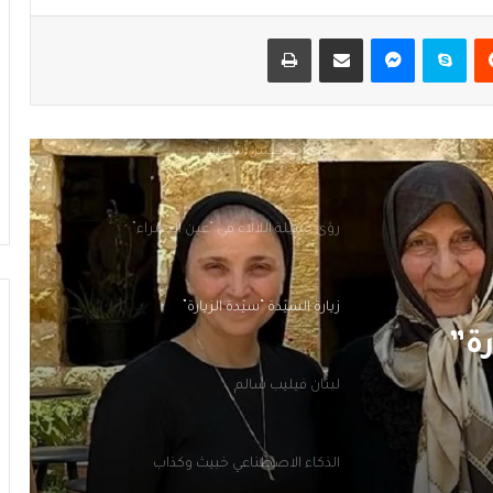
يست
سكايب
ماسنجر
مشاركة عبر البريد
طباعة
“كل واحد يعمل شغلو”
رؤًى جميلةُ اللأْلاء في “عين الحمراء”
زيارةُ السيّدة “سيّدةَ الزيارة”
لبنان فيليب سالم
الذكاء الاصطناعي خبيثٌ وكذَّاب
“كل واحد يعمل شغلو”