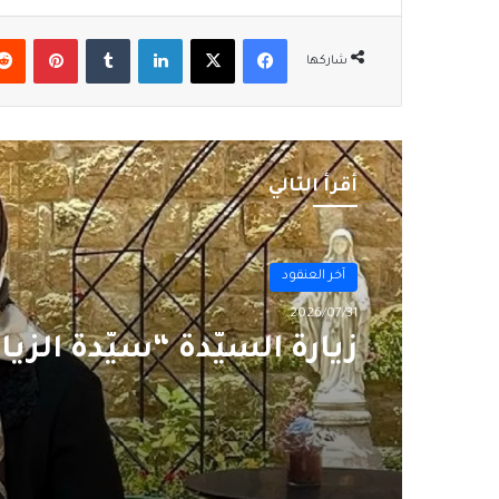
فيسبوك
‫X
لينكدإن
بينتير
شاركها
أقرأ التالي
آخر العنقود
2026/07/27
لبنان فيليب سالم