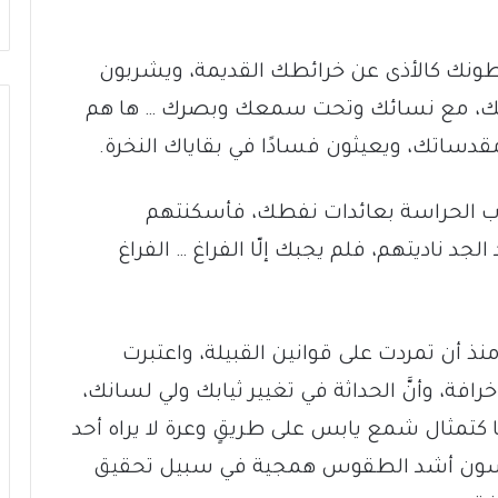
طونك كالأذى عن خرائطك القديمة، ويشربون
يتك، مع نسائك وتحت سمعك وبصرك … ها هم
مقدساتك، ويعيثون فسادًا في بقاياك النخرة.
اب الحراسة بعائدات نفطك، فأسكنتهم
 ناديتهم، فلم يجبك إلّا الفراغ … الفراغ
نذ أن تمردت على قوانين القبيلة، واعتبرت
خرافة، وأنَّ الحداثة في تغيير ثيابك ولي لسانك،
 كتمثال شمع يابس على طريقٍ وعرة لا يراه أحد
مارسون أشد الطقوس همجية في سبيل تحقيق