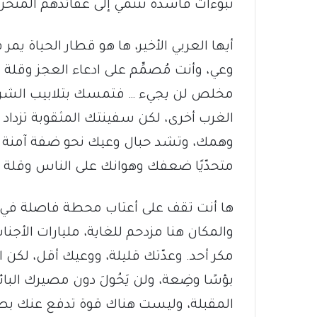
نبوءات فاسدة تنتمي إلى عقائدهم المنحر
أيها العربي الأخير، ها هو قطار الحياة يم
وعي، وأنت مُصمِّم على ادعاء العجز وقلة 
مخلص لن يجيء … فتمسك بتلابيب الشرق 
الغرب أخرى، لكن سفينتك المثقوبة تزداد 
وهمك، وتشد حبال وعيك نحو ضفة آمنة ب
متحدّيًا ضعفك وهوانك على الناس وقلة 
ها أنت تقف على أعتاب محطة فاصلة في كتا
والمكان هنا مزدحم للغاية، مليارات الأجن
مكر أحد. وعدّتك قليلة، ووعيك أقل، لكن ال
بؤسًا وضِعة، ولن يَحُولَ دون مصيرك ا
المقبلة، وليست هناك قوة تدفع عنك بط