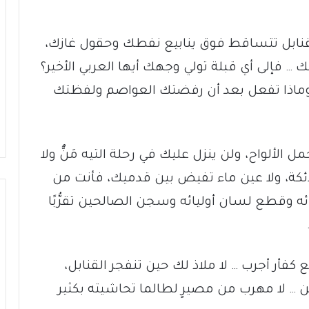
القنابل تتساقط فوق ينابيع نفطك وحقول غازك،
… فإلى أي قبلة تولي وجهك أيها العربي الأخير؟
وماذا تفعل بعد أن رفضتك العواصم ولفظتك
الألواح، ولن ينزل عليك في رحلة التيه مَنٌّ ولا
ئكة، ولا عين ماء تفيض بين قدميك، فأنت من
ائه وقطع لسان أوليائه وسجن الصالحين تقرُّبًا
كفأر أجرب … لا ملاذ لك حين تنفجر القنابل،
تين … لا مهرب من مصيرٍ لطالما تحاشيته بكثير