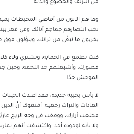
من التزلُّف والخضوع والذلة.
وها هم الآتون من أقاصي المحيطات يمي
نخب انتصارهم جماجم آبائك وفي قعر ب
يخربون ما تبقّى من تراثك، ويبوّلون فوق 
كنت تطمع في الحماية، وتشتري ولاء كل
قصورك، وأشبعتهم حد التخمة، وحين جد الجد
الموحش جدًا.
لا بأس بخيبة جديدة، فقد اعتدت الخيبات م
العادات والتراث رجعية. أقنعوك أنَّ الدين 
فخلعت أزارك، ووقفت في وجه الريح عاريًا
ولا يأبه لوجوده أحد. واكتشفت أنهم ي