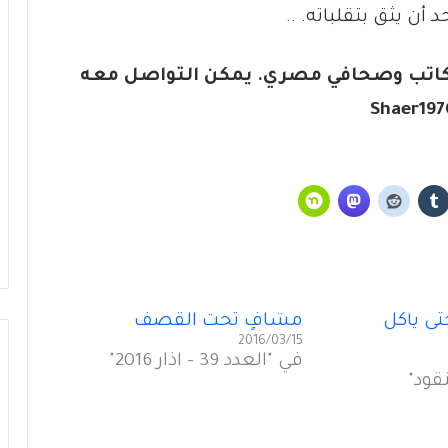
ن يثق بتقلباته. ..
، كاتب وصحافي مصري. يمكن التواصل معه
Shaer19
رؤًى جميلةُ اللأْلاء في “عين الحمراء”
زيارةُ السيّدة “سيّدةَ الزيارة”
حتى يأكل
مشافٍ تحت القصف
2016/03/15
في "العدد 39 - آذار 2016"
لبنان فيليب سالم
قود"
الذكاء الاصطناعي خبيثٌ وكذَّاب