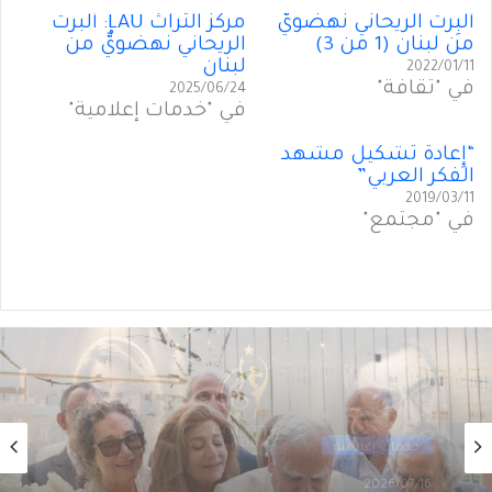
أَلْبِرتْ الريحاني نهضَويٌّ
مركز التراث LAU: أَلبرت
من لبنان (1 من 3)
الريحاني نهضويٌّ من
لبنان
2022/01/11
في "ثقافة"
2025/06/24
في "خدمات إعلامية"
“إِعادةُ تشكيل مشهد
الفكر العربي”
2019/03/11
في "مجتمع"
خدمات إعلامية
2026/07/14