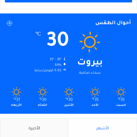
أحوال الطقس
30
℃
35º - 30º
بيروت
64%
6.62 كيلومتر/ساعة
سماء صافية
℃
31
℃
30
℃
30
℃
35
℃
35
السبت
الأحد
الأثنين
الثلاثاء
الأربعاء
الأشهر
الأخيرة