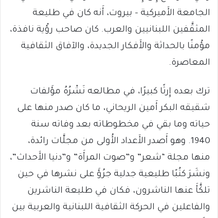
الجامعة الأَميركية – بيروت، أَنه كان في طليعة
المثقَّفين اللبنانيين والعرب. كان صاحب رؤْية نافذة،
مؤْمنًا بالحداثة والأَفكار الجديدة، والآفاق الثقافية
المعاصرة.
ترك بعده إِرثًا كبيرًا، في مطالعه نَشْرُهُ مؤَلفات
شقيقه البكر أَمين الريحاني، ما كان صدر منها على
حياته وما بقي في مخطوطاته بعد وفاته سنة
1940. وهو أَصدر الأَعداد الأُولى من مجلَّات رائدة،
منها مجلة “شعر” و”صوت المرأَة” و”دنيا الأَحداث”،
ونشَرَ كتُبًا طليعية جدلية جرُؤَ على نشرها في حين
تلكَّأَ عنها الناشرون، فكان في طليعة الناشرين
والفاعلين في الحركة الثقافية اللبنانية والعربية بين