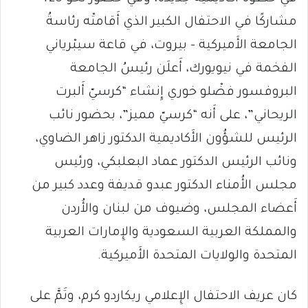
مشاركًا في الاحتفال الكبير الذي أَقامتْه رئاسةُ
الجامعة الأَميركية – بيروت، في قاعة سيبْرياني
الفخمة في نيويورك، أَعلَن رئيسُ الجامعة
البروفسور فضْلو خوري إِنشاء “كرسيّ أَلبرت
الريحاني”، على أَنه “كرسيّ مميز”، بحضور نائب
الرئيس للشؤُون الأَكاديمية الدكتور زاهر الضاوي،
ونائب الرئيس الدكتور عماد البعلبكي، ورئيس
مجلس الأُمناء الدكتور عبدو قديفة وعدد كبير من
أَعضاء المجلس، وضيوف من لبنان والأُردن
والمملكة العربية السعودية والإِمارات العربية
المتحدة والولايات المتحدة الأَميركية.
كان عريف الاحتفال الإِعلامي ريكاردو كرم، وتَمَّ على