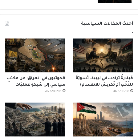
أحدث المقالات السياسية
مُبادرةُ ترامب في ليبيا… تَسوِيَةٌ
الحوثيون في العراق: من مكتبٍ
للنُخَب أم تَكريسٌ للانقسام؟
سياسي إلى شبكةِ عمليّات
2026/08/06
2026/08/06