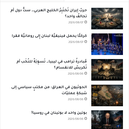
حربُ إيران تَختَبِرُ الخليج العربي… ستُّ دول أم
تحالفٌ واحد؟
2026/08/07
كركلَّا يحمل فينيقيَّة لبنان إِلى رومانيَّة فقرا
2026/08/07
مُبادرةُ ترامب في ليبيا… تَسوِيَةٌ للنُخَب أم
تَكريسٌ للانقسام؟
2026/08/06
الحوثيون في العراق: من مكتبٍ سياسي إلى
شبكةِ عمليّات
2026/08/06
بوتين واحد لا بوتينان في روسيا!
2026/08/06