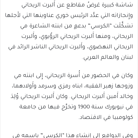
شاشة كبيرة عَرضُ مقاطع عن أَلبرت الريحاني
وإِنجازاته التي عدَّد الرئيس خوري عناوينها التي لأَجلها
تشكَّلَت “الكرسي” بدعمٍ من ابنته الشاعرة مي
الريحاني، ومنها أَلبرت الريحاني الرؤْيوي، وأَلبرت
الريحاني النهضوي، وأَلبرت الريحاني الناشر الرائد في
لبنان والعالم العربي.
وكان في الحضور من أُسرة الريحاني، إِلى ابنته مي
وزوجها زهير الفقيه، ابناه رمزي وسرمد وأَولادهما،
وخالد أَمين أَلبرت الريحاني. وكان أَلبرت الريحاني وُلِدَ
في نيويورك سنة 1900 وتخرَّج فيها من جامعة
كولومبيا في الاقتصاد.
وفي الدوافع إِلى إِنشاء هذا “الكرسي” باسمه في