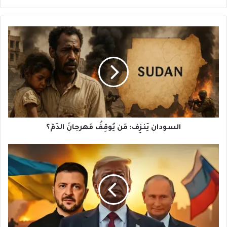
السودان
يَنزِف:
مَن
يُوقِفُ
مَهرجانَ
الدَمّ؟
السودان يَنزِف: مَن يُوقِفُ مَهرجانَ الدَمّ؟
حَربُ
أُوكرانيا
والمُقتَرَحُ
الاميركي
للتَسوِية