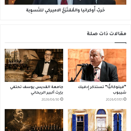
حَربُ أُوكرانيا والمُقتَرَحُ الاميركي للتَسوِية
مقالات ذات صلة
“فيلوكاليًّا” تستذكر إِدفيك
جامعة القديس يوسف تحتفي
شيبوب
بإرث ألبير الريحاني
2026/06/30
2026/07/01