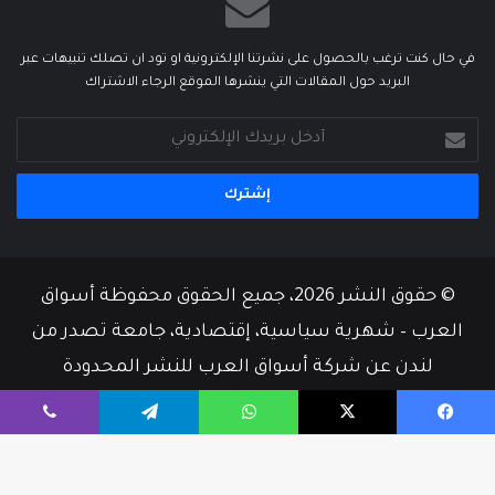
في حال كنت ترغب بالحصول على نشرتنا الإلكترونية او تود ان تصلك تنبيهات عبر
البريد حول المقالات التي ينشرها الموقع الرجاء الاشتراك
أدخل
بريدك
الإلكتروني
© حقوق النشر 2026، جميع الحقوق محفوظة أسواق
العرب – شهرية سياسية، إقتصادية، جامعة تصدر من
لندن عن شركة أسواق العرب للنشر المحدودة
من نحن
أسرة التحرير
إتصل بنا
يسبوك
‫X
واتساب
تيلقرام
ڤايبر
‫X
فيسبوك
‫YouTube