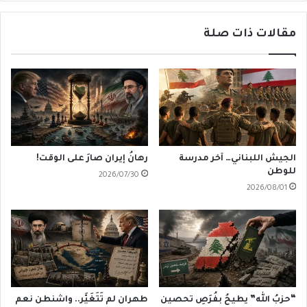
مقالات ذات صلة
الجيش اللبناني… آخر مدرسة
رهانُ إيران صارَ على الوقت!
للوطن
2026/07/30
2026/08/01
“حزبُ الله” يطيحُ بفُرَصِ تحصين
طهران لم تَتَغَيَّر.. واشنطن نعم