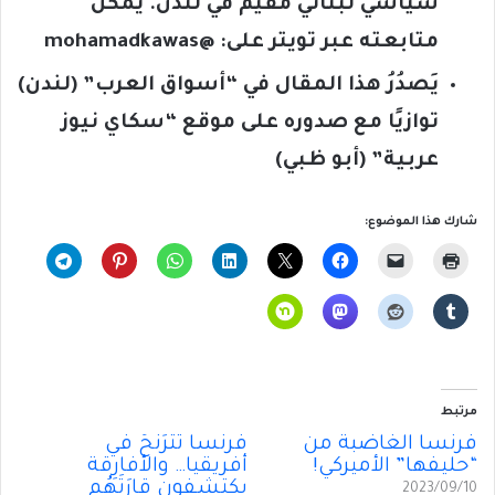
سياسي لبناني مُقيم في لندن. يُمكن
متابعته عبر تويتر على: @
mohamadkawas
يَصدُرُ هذا المقال في “أسواق العرب” (لندن)
توازيًا مع صدوره على موقع “سكاي نيوز
عربية” (أبو ظبي)
شارك هذا الموضوع:
مرتبط
فرنسا الغاضبة من
فرنسا تَتَرَنَّحُ في
“حليفها” الأميركي!
أفريقيا… والأفارِقة
يكتشفون قارَتَهُم
2023/09/10