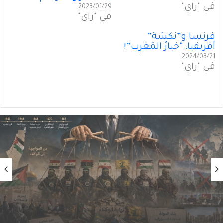
في "رأي"
2023/01/29
في "رأي"
فرنسا و”نَكسَةُ”
أفريقيا: “خيارُ المَغرِب”!
2024/03/21
في "رأي"
رأي
2026/08/06
سقوطُ “الأذرُع”: هل انتهى زمنُ الوكلاء؟