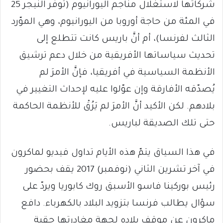
شركاتها لاستغلال مناجم اليورانيوم (توفّر النيجر 25
في المئة من حاجة أوروبا من اليورانيوم، وهي الموّرد
الثالث لفرنسا)، أم أنَّ باريس كانت تتطلع إلى
تحديث سياساتها الأفريقية من خلال دعم ترشيق
الأنظمة السياسية في أفريقيا، فإنَّ الأمرَ لم
يُصدّقه الأفارقة وإن عوّلوا عليه لإحداث التغيير في
بلادهم. لكن الأكيد أنَّ الأمرَ لم يَرُقْ للأنظمة الحاكمة
حتى تلك الصديقة لباريس.
في هذا السياق يتمّ هذه الأيام تداول فيديو لماكرون
في آخر تشرين الثاني (نوفمبر) 2017 يقف بحضور
رئيس بوركينا فاسو الأسبق روك كابوريا ويردّ على
سؤال يطالب فرنسا بتزويد البلاد بالكهرباء. دافع
ماكرون عن موقف بلاده لجهة مغادرتها حقبة