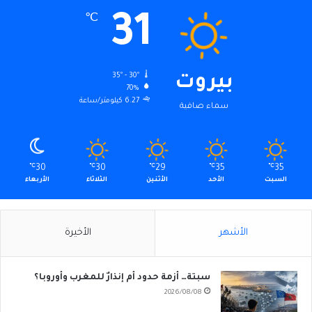
31
℃
35º - 30º
بيروت
70%
6.27 كيلومتر/ساعة
سماء صافية
℃
30
℃
30
℃
29
℃
35
℃
35
السبت
الأحد
الأثنين
الثلاثاء
الأربعاء
الأشهر
الأخيرة
سبتة… أزمة حدود أم إنذارٌ للمغرب وأوروبا؟
2026/08/08