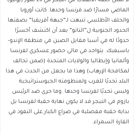
لا تمثّل حلقة الانقلاب في النيجر في 26 تموز (يوليو)
الماضي مسارًا ضد فرنسا وحدها. كانت أوروبا
والحلف الأطلسي تنبهت لـ”جبهة أفريقيا” بصفتها
الحدود الجنوبية ل”الناتو” بعد أن اكتشف أخسرًا
حدودًا له في آسيا مقابل الصين في منطقة الإندو-
باسيفيك. يتواجد في مالي حضور عسكري لفرنسا
وألمانيا وإيطاليا والولايات المتحدة (ضمن تحالف
لمكافحة الإرهاب) وهذا ما يجعل من الحدث في هذا
البلد تحديًا للغرب ولمنظومته الجيوستراتيجية
وليس تحديًا لفرنسا وحدها. وما جرى ضد الرئيس
بازوم في النيجر قد لا يكون نهاية حقبة لفرنسا بل
بداية حقبة مفصلية في صراع الكبار على النفوذ في
القارة السمراء.