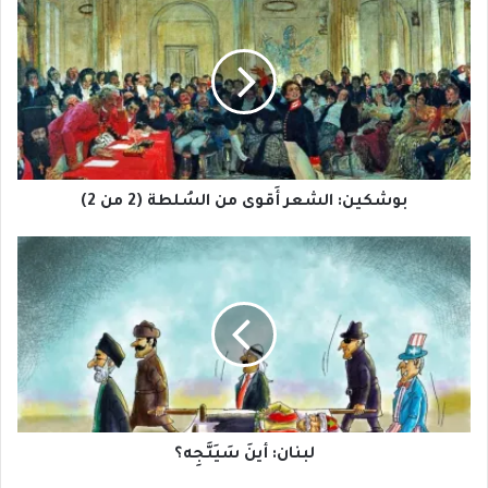
الشعر
أَقوى
من
السُلطة
(2
من
2)
بوشكين: الشعر أَقوى من السُلطة (2 من 2)
لبنان:
أينَ
سَيَتَّجِه؟
لبنان: أينَ سَيَتَّجِه؟