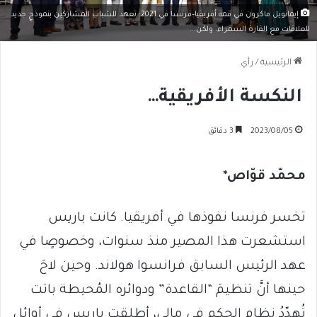
إيمانويل ماكرون في قمة أفريقيا–فرنسا في 2021: تعهد للشباب المشاركين بنموذجٍ جديد
للعلاقات مع القارة السمراء، ولكن...
الرئيسية
/
رأي
النكسة الأفريقية…
2023/08/05
3 دقائق
محمّد قوّاص*
تخسر فرنسا نفوذها في أفريقيا. كانت باريس
استشعرت هذا المصير منذ سنوات، وخصوصٍا في
عهد الرئيس السابق فرانسوا هولاند. وحين لاحَ
حينها أنَّ تنظيمَ “القاعدة” ودوائره المُحيطة باتت
تُهدّدُ نظام الحكم في مالي، أطلقت باريس في أوائل