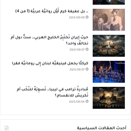
… بل عفيفة كرم أَوَّل روائيَّة عربيَّة (1 من 4)
2026/08/08
حربُ إيران تَختَبِرُ الخليج العربي… ستُّ دول أم
تحالفٌ واحد؟
2026/08/07
كركلَّا يحمل فينيقيَّة لبنان إِلى رومانيَّة فقرا
2026/08/07
مُبادرةُ ترامب في ليبيا… تَسوِيَةٌ للنُخَب أم
تَكريسٌ للانقسام؟
2026/08/06
أحدث المقالات السياسية