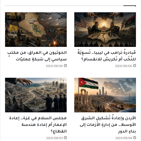
مُبادرةُ ترامب في ليبيا… تَسوِيَةٌ
الحوثيون في العراق: من مكتبٍ
للنُخَب أم تَكريسٌ للانقسام؟
سياسي إلى شبكةِ عمليّات
2026/08/06
2026/08/06
الأردن وإعادةُ تَشكيلِ الشرق
مجلس السلام في غزة… إعادة
الأوسط… من إدارةِ الأزمات إلى
الإعمار أم إعادة هندسة
بناءِ الدور
القطاع؟
2026/08/03
2026/08/04