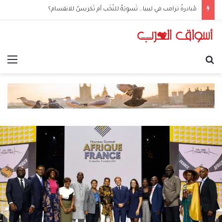
مُبادرةُ ترامب في ليبيا… تَسوِيَةٌ للنُخَب أم تَكريسٌ للانقسام؟
بحث عن
الق