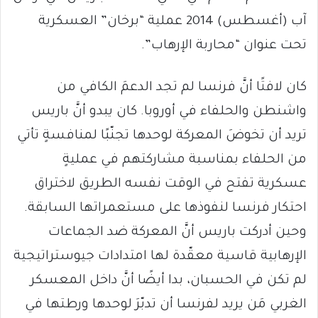
آب (أغسطس) 2014 عملية “برخان” العسكرية
تحت عنوان “محاربة الإرهاب”.
كان لافتًا أنَّ فرنسا لم تجد الدعمَ الكافي من
واشنطن والحلفاء في أوروبا. كان يبدو أنَّ باريس
تريد أن تخوضَ المعركة لوحدها تجنّبًا لمنافسةٍ تأتي
من الحلفاء بمناسبة مشاركتهم في عمليةٍ
عسكرية تفتح في الوقت نفسه الطريق لاختراق
احتكار فرنسا لنفوذها على مستعمراتها السابقة.
وحين أدركت باريس أنَّ المعركة ضد الجماعات
الإرهابية قاسية معقّدة لها امتدادات جيوستراتيجية
لم تكن في الحسبان، بدا أيضًا أنَّ داخل المعسكر
الغربي مَن يريد لفرنسا أن تدبّرَ لوحدها ورطتها في