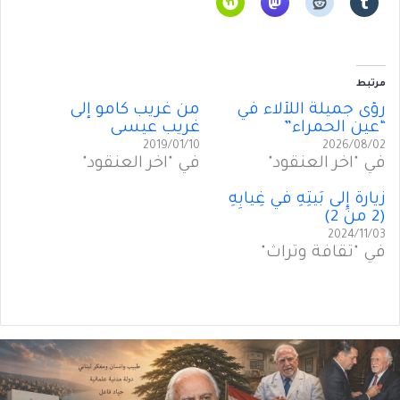
مرتبط
رؤًى جميلةُ اللأْلاء في
من غريب كامو إلى
“عين الحمراء”
غريب عيسى
2019/01/10
2026/08/02
في "آخر العنقود"
في "آخر العنقود"
زيارةٌ إِلى بَيتِهِ في غِيابِهِ
(2 من 2)
2024/11/03
في "ثقافة وتراث"