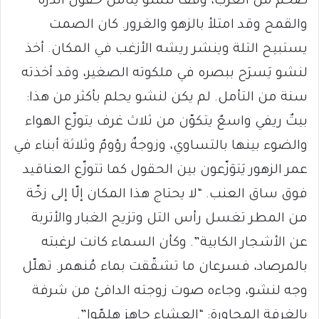
ضخم من الغرب، وقف لنشو يتأمّل حقول الذرة
والقمح وقد امتلأ بالزهو والغرور. كان الصمت
يستبيح التلة وينشر ريشه الأزغب في المكان. أخذ
لنشو يَسرَح ببصره في ملكوته الصغير، وقد أخذته
سنة من التأمل. لم يكن لنشو يحلم بأكثر من هذا:
بيتٌ ريفي واسعٌ يتكوّن من ثلاث غرف يتوزّع الهواء
والضوء بينها بالتساوي، وزوجةٌ رؤومٌ وثلاثة أبناء في
عمر الزهور يَتوَزّعون بين الحقول كما تتوزّع العناقيد
فوق ساق العنب. “لا يحتاج هذا المكان إلّا إلى زخّة
من المطر تغسل رأس التل وتزيح الغبار والأتربة
عن الأشجار الكابية”. وكأن السماء كانت لرغبته
بالمرصاد، فسرعان ما تشقّقت بماء مُنهمر. تهلّل
وجه لنشو، وجاءه صوت زوجته الدافئ من شرفة
بالغرفة المجاورة: “العشاء جاهز هلمّوا”.