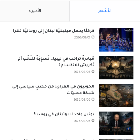
الأشهر
الأخيرة
كركلَّا يحمل فينيقيَّة لبنان إِلى رومانيَّة فقرا
2026/08/07
مُبادرةُ ترامب في ليبيا… تَسوِيَةٌ للنُخَب أم
تَكريسٌ للانقسام؟
2026/08/06
الحوثيون في العراق: من مكتبٍ سياسي إلى
شبكةِ عمليّات
2026/08/06
بوتين واحد لا بوتينان في روسيا!
2026/08/06