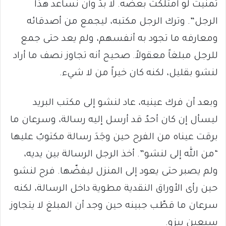
تمنّيتُ لو امتلكتُ بعضه. لا بدّ وأن نساعد هذا
الرجل”. وترك الرجل مكتبه، ليجمع من أصدقائه
ومعارفه ما تجود به أنفسهم، ولم يعد حتى جمع
للرجل مبلغاً معقولاً. صحيح أنه تجاوز نصف ما أراد
لنشو بقليل، لكنه كان خيراً من لا شيء.
وبعد أن فرك عينيه، عاد لنشو إلى مكتب البريد
ليسأل إن كان أحدٌ قد أرسل إليه رسالة، وسرعان ما
برقت عيناه من الفرح حين وجَدَ رسالة مكتوبٌ عليها
“من الله إلى لنشو”. أخذ الرجل الرسالة بين يديه،
ولم يصبر حتى يعود إلى المنزل ليفضّها. فرح لنشو
حين رأى الأوراق النقدية مطوية داخل الرسالة، لكنه
سرعان ما قطّب جبينه حين وجد أن المبلغ لا يتجاوز
سبعين بيزو.