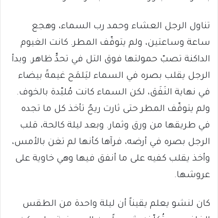
تناول الرجل العشاء وحمد رب السماء، وهجع
ساعة وساعتين، ولم يتوقّف المطر. كانت الغيوم
الداكنة تصبّ حمولتها فوق التل في تحدٍّ ظاهر. وبدأ
الرجل يقلب بصره في السماء ليَلمَح غيمةً بيضاء
في نهاية النَفَق، لكن السماء كانت مُلبّدة بالخوف.
ولم يتوقّف المطر حتى ثارت ريحٌ تأخذ كل ما تجده
في طريقها من ورق وثمار. وبعد ليلة كالحة، قلب
الرجل بصره في أرضه، فرآها كأنها لم تغن بالأمس،
وأخذ يقلب كفيه على ما أنفق فيها وهي خاوية على
عروشها.
كان لنشو يعلم يقيناً أن ليلة واحدة من الطقس