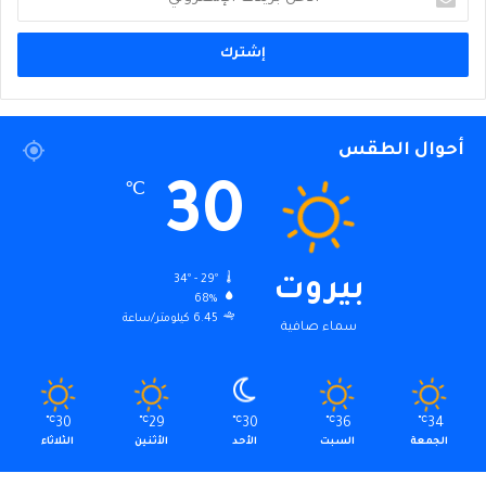
بريدك
الإلكتروني
أحوال الطقس
30
℃
34º - 29º
بيروت
68%
6.45 كيلومتر/ساعة
سماء صافية
℃
30
℃
29
℃
30
℃
36
℃
34
الجمعة
السبت
الأحد
الأثنين
الثلاثاء