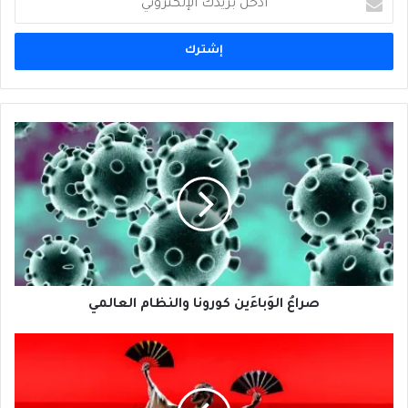
بريدك
الإلكتروني
صراعُ
الوَباءَين
كورونا
والنظام
العالمي
صراعُ الوَباءَين كورونا والنظام العالمي
تحميلًا
لتَحَمُّل
الزمن
الصعب