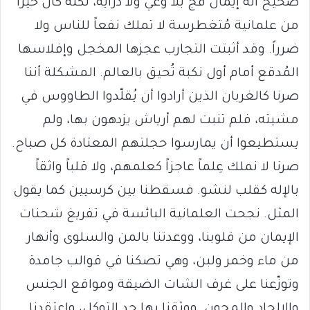
صحيحٌ أنه إيمان فج بلا وعي ولا دراية، لكنه كان خيراً
من علمانية مُتغطرسة لا تملك نفعاً للناس ولا
ضرراً. وقد أثبتت التجارب عجزها المخجل وإفلاسها
المُدقع أمام أول نكبة تُحيق بالعالم. المشكلة أننا
صرنا كالغربان الذين أرادوا أن يُقلّدوا الطاووس في
مشيته، فلم تنبت لهم أرياش يزدهون بها، ولم
يستطيعوا أن يمارسوا حجلتهم المعتادة كل صباح.
صرنا لا نملك عِلماً عاجزاً كعلمهم، ولا قلباً واثقاً
بالإله كقلب لنشو. فسقطنا بين كرسيين كما يقول
المثل. نجحت العلمانية البائسة في تفريغ شحنات
الإيمان من قلوبنا، ووعدتنا بالمن والسلوى وأنهار
من ماء وخمر ولبن، وهي تصكنا في قوالب جامدة
وتوزّعنا على غرف الشات الضيقة ومواقع الجنس
والإلحاد والمجون. ووثقنا بها حد التوكل، واعتقدنا