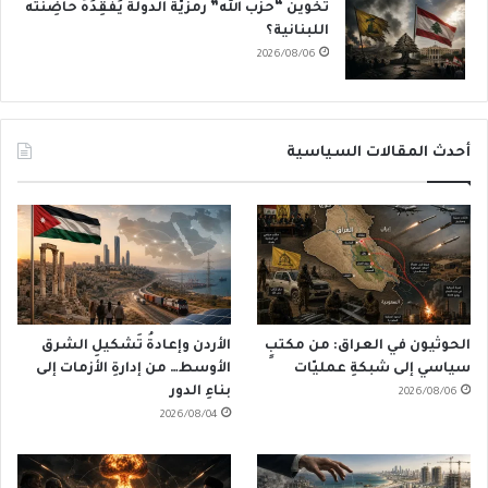
تَخوينُ “حزب الله” رمزيَّة الدولة يُفقِدُهُ حاضِنَته
اللبنانية؟
2026/08/06
أحدث المقالات السياسية
الحوثيون في العراق: من مكتبٍ
الأردن وإعادةُ تَشكيلِ الشرق
سياسي إلى شبكةِ عمليّات
الأوسط… من إدارةِ الأزمات إلى
بناءِ الدور
2026/08/06
2026/08/04