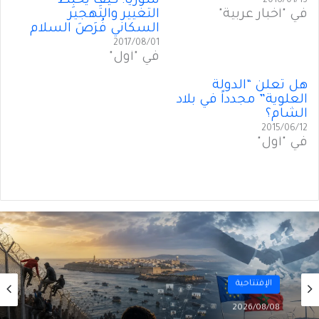
سوريا: كيف يُحبِطُ
2016/01/13
في "أخبار عربية"
التغيير والتَهجير
السكاني فُرَصَ السلام
2017/08/01
في "أول"
هل تُعلَن “الدولة
العلوية” مجدداً في بلاد
الشام؟
2015/06/12
في "أول"
رأي
2026/08/06