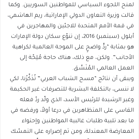
لمنح اللجوء السياسي للمواطنين السوريين. وكما
قالت وزيرة التعاون الدولي الإماراتية، ريم الهاشمي،
في قمة الأمم المتحدة للاجئين والمهاجرين في
أيلول (سبتمبر) 2016، إن تنوّع سكان دولة الإمارات
هو بمثابة “ردٍّ واضحٍ على الموجة العالمية لكراهية
الأجانب”. ولكن، مع ذلك، هناك حاجة مُلِحّة إلى
العمل العالمي المُنَسَّق.
ويبقى أن نتائج “مسح الشباب العربي” تُذَكِّرُنا، لكي
لا ننسى، بالتكلفة البشرية للتصرفات غير الحكيمة
وغير الرشيدة للرئيس الأسد، الذي ولّد ردّ فعله
القاسي على المتظاهرين في درعا أولاً، ورفضه في
ما بعد تلبية طلبات غالبية المواطنين وإحتواء
المعارضة المعتدلة، ومن ثم إصراره على التمسّك