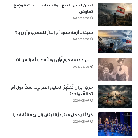
لبنان ليس للبيع… والسيادة ليست موضِع
تفاوض
2026/08/08
سبتة… أزمة حدود أم إنذارٌ للمغرب وأوروبا؟
2026/08/08
… بل عفيفة كرم أَوَّل روائيَّة عربيَّة (1 من 4)
2026/08/08
حربُ إيران تَختَبِرُ الخليج العربي… ستُّ دول أم
تحالفٌ واحد؟
2026/08/07
كركلَّا يحمل فينيقيَّة لبنان إِلى رومانيَّة فقرا
2026/08/07