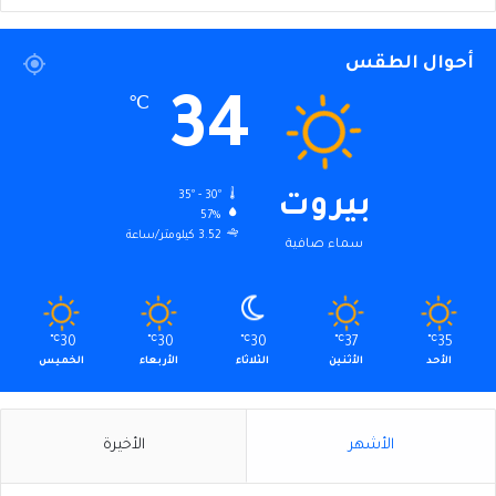
أحوال الطقس
34
℃
35º - 30º
بيروت
57%
3.52 كيلومتر/ساعة
سماء صافية
℃
30
℃
30
℃
30
℃
37
℃
35
الأحد
الأثنين
الثلاثاء
الأربعاء
الخميس
الأشهر
الأخيرة