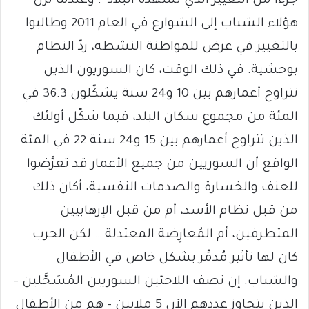
جزءاً من التغيير الذي تشهده البلاد”. وعندما نزل
هؤلاء الشباب إلى الشوارع في العام 2011 وطالبوا
بالتغيير في عرض للمواطنة النشطة، ردّ النظام
بوحشية. في ذلك الوقت، كان السوريون الذين
تتراوح أعمارهم بين 10 و24 سنة يشكّلون 36.3 في
المئة من مجموع سكان البلد، فيما شكّل أولئك
الذين تتراوح أعمارهم بين 15 و24 سنة 22 في المئة.
الواقع أن السوريين من جميع الأعمار قد تعرَّضوا
للعنف والخسارة والصدمات النفسية، أكان ذلك
من قبل نظام الأسد، أم من قبل الإرهابيين
المتطرفين، أم المُعارِضة المعتدلة … لكن الحرب
كان لها تأثير مُدمِّر بشكل خاص في الأطفال
والشباب. إن نصف اللاجئين السوريين المُسَجَّلين –
الذين يتجاوز عددهم الآن 5 ملايين – هم من الأطفال