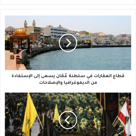
قطاع
العقارات
في
سلطنة
عُمَان
يسعى
إلى
الإستفادة
من
الديموغرافيا
قطاع العقارات في سلطنة عُمَان يسعى إلى الإستفادة
والإصلاحات
من الديموغرافيا والإصلاحات
له
أمرُ
البلد
ولغيرِه
أمرُ
اليوم