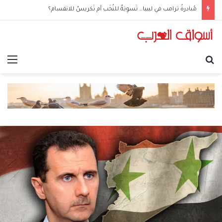
مُبادرةُ ترامب في ليبيا… تَسوِيَةٌ للنُخَب أم تَكريسٌ للانقسام؟
بحث عن
الق