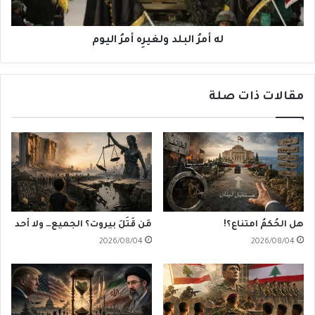
له أمرُ البلد ولغيرِه أمرُ اليوم
مقالات ذات صلة
هل الحُكمُ امتناع؟!
مَن قَتَلَ بيروت؟ الجميع… ولا أحد
2026/08/04
2026/08/04