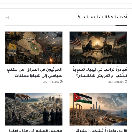
أحدث المقالات السياسية
مُبادرةُ ترامب في ليبيا… تَسوِيَةٌ
الحوثيون في العراق: من مكتبٍ
للنُخَب أم تَكريسٌ للانقسام؟
سياسي إلى شبكةِ عمليّات
2026/08/06
2026/08/06
الأردن وإعادةُ تَشكيلِ الشرق
مجلس السلام في غزة… إعادة