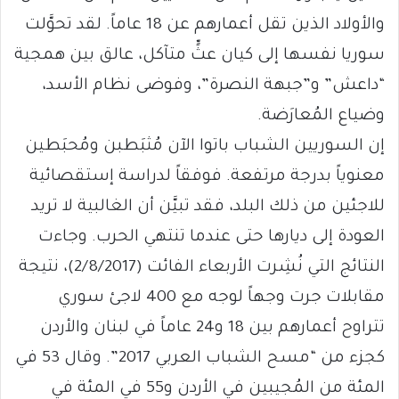
والأولاد الذين تقل أعمارهم عن 18 عاماً. لقد تحوَّلت
سوريا نفسها إلى كيان عثٍّ متآكل، عالق بين همجية
“داعش” و”جبهة النصرة”، وفوضى نظام الأسد،
وضياع المُعارَضة.
إن السوريين الشباب باتوا الآن مُثبَطبن ومُحبَطين
معنوياً بدرجة مرتفعة. فوفقاً لدراسة إستقصائية
للاجئين من ذلك البلد، فقد تبيَّن أن الغالبية لا تريد
العودة إلى ديارها حتى عندما تنتهي الحرب. وجاءت
النتائج التي نُشِرت الأربعاء الفائت (2/8/2017)، نتيجة
مقابلات جرت وجهاً لوجه مع 400 لاجئ سوري
تتراوح أعمارهم بين 18 و24 عاماً في لبنان والأردن
كجزء من “مسح الشباب العربي 2017”. وقال 53 في
المئة من المُجيبين في الأردن و55 في المئة في