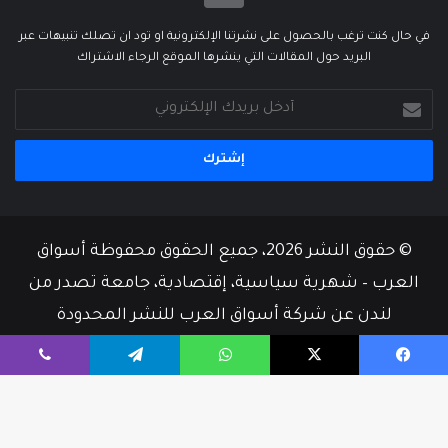
في حال كنت ترغب بالحصول على نشرتنا الإلكترونية او تود ان تصلك تنبيهات عبر
البريد حول المقالات التي ينشرها الموقع الرجاء الاشتراك
أدخل
بريدك
الإلكتروني
© حقوق النشر 2026، جميع الحقوق محفوظة أسواق
العرب – شهرية سياسية، إقتصادية، جامعة تصدر من
لندن عن شركة أسواق العرب للنشر المحدودة
من نحن
أسرة التحرير
إتصل بنا
يسبوك
‫X
واتساب
تيلقرام
ڤايبر
‫X
فيسبوك
‫YouTube