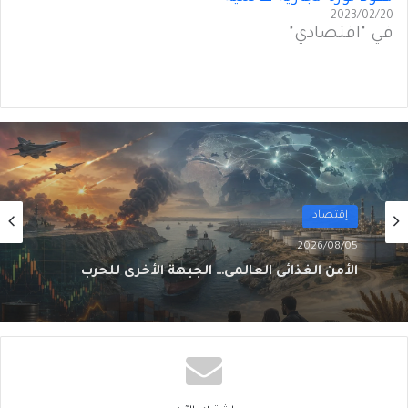
2023/02/20
في "اقتصادي"
أول
2026/08/02
من الغاز إلى الجغرافيا السياسية… ماذا يُغيّرُ خط
نيجيريا–المغرب؟