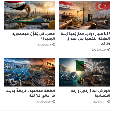
1.47 مليار دولار… حكمٌ يُعيدُ رَسمَ
مصر… مَن يُمَوِّلُ الجمهورية
العلاقة النفطية بين العراق
الجديدة؟
وتركيا
2026/07/15
2026/07/24
الجزائر… نجاحٌ رقابي وأزمة
الطاقة العالمية… خريطةٌ جديدة
اقتصادية
في عالمٍ أقلّ ثقة
2026/07/09
2026/07/11