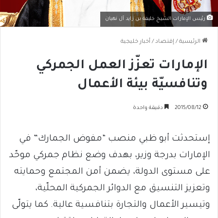
رئيس الإمارات الشيخ خليفة بن زايد آل نهيان
الرئيسية
/
إقتصاد
/
أخبار خليجية
الإمارات تعزّز العمل الجمركي
وتنافسيّة بيئة الأعمال
2015/08/12
دقيقة واحدة
إستحدثت أبو ظبي منصب “مفوض الجمارك” في
الإمارات بدرجة وزير، بهدف وضع نظام جمركي موحّد
على مستوى الدولة، يضمن أمن المجتمع وحمايته
وتعزيز التنسيق مع الدوائر الجمركية المحلّية،
وتيسير الأعمال والتجارة بتنافسية عالية. كما يتولّى