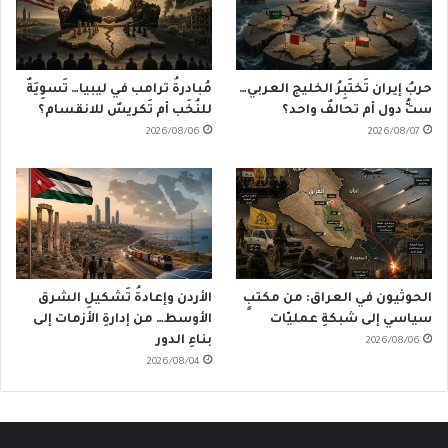
حربُ إيران تَختَبِرُ الخليج العربي…
مُبادرةُ ترامب في ليبيا… تَسوِيَةٌ
ستُّ دول أم تحالفٌ واحد؟
للنُخَب أم تَكريسٌ للانقسام؟
2026/08/06
2026/08/07
الحوثيون في العراق: من مكتبٍ
الأردن وإعادةُ تَشكيلِ الشرق
سياسي إلى شبكةِ عمليّات
الأوسط… من إدارةِ الأزمات إلى
بناءِ الدور
2026/08/06
2026/08/04