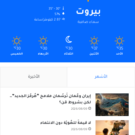
35º - 30º
بيروت
57%
2.87 كيلومتر/ساعة
سماء صافية
℃
30
℃
30
℃
30
℃
37
℃
35
الأحد
الأثنين
الثلاثاء
الأربعاء
الخميس
الأشهر
الأخيرة
إيران وعُمان تَرسُمان ملامح “هُرمُز الجديد”…
لكن بشروط مَن؟
2026/08/09
لا قيمةَ للهُويّة دون الانتماء
2026/08/09