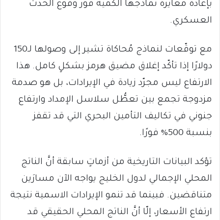
بإعادة معايرة نماذجها الكمية فور وقوع الحدث
العسكري.
مع توقّعات لنماذج مُحاكاة تشير إلى وصولها لـ150
دولارًا إذا تأكّد إغلاق مضيق هرمز بشكلٍ كامل. هذا
الارتفاع ليس مجرّد زيادة في الإيرادات، بل هو صدمة
مزدوجة تجمع بين تعطُّل سلاسل الإمداد وارتفاع
جنوني في تكاليف التأمين البحري التي قد تقفز
بنسبة 500% فورًا.
​تؤكد البيانات التاريخية من أزماتٍ سابقة أنَّ الناتج
المحلي الإجمالي لدول الخليج يواجه الآن مسارَين
متناقضين. فبينما قد تنمو الإيرادات الاسمية نتيجة
ارتفاع الأسعار، إلّا أنَّ الناتج المحلي الحقيقي قد