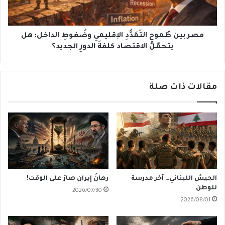
الداخل:
هل
يتحمّلُ
الاقتصاد
مصر بين طُموحِ التَمَدُّدِ الإقليمي وضُغوطِ الداخل: هل
كلفةَ
يتحمّلُ الاقتصاد كلفةَ الدورِ الجديد؟
الدورِ
الجديد؟
مقالات ذات صلة
الجيش اللبناني… آخر مدرسة
رهانُ إيران صارَ على الوقت!
للوطن
2026/07/30
2026/08/01