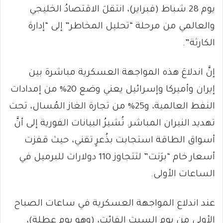
يوم 28 شباط (فبراير)، انتقلَ الاقتصادُ الخليجي
والعالمي من مرحلة “تحليل المخاطر” إلى “إدارة
الكارثة”.
إنَّ اندلاعَ هذه المواجهة العسكرية مباشرة بين
إيران وأميركا وإسرائيل يعني وضع 20% من إمدادات
النفط العالمية، و25% من تجارة الغاز المُسال، تحت
تهديد النيران المباشر. تُشيرُ البيانات الفورية إلى أنَّ
أسواق الطاقة استجابت بذُعرٍ تقني، حيث قفزت
أسعار خام “برَنت” لتتجاوز 110 دولارات للبرميل في
الساعات الأولى.
عند اندلاع المواجهة العسكرية في ساعات الصباح
الأولى من يوم السبت الفائت، (وهو يوم عطلة)،