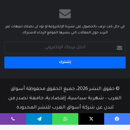
في حال كنت ترغب بالحصول على نشرتنا الإلكترونية او تود ان تصلك تنبيهات عبر
البريد حول المقالات التي ينشرها الموقع الرجاء الاشتراك
أدخل
بريدك
الإلكتروني
© حقوق النشر 2026، جميع الحقوق محفوظة أسواق
العرب – شهرية سياسية، إقتصادية، جامعة تصدر من
لندن عن شركة أسواق العرب للنشر المحدودة
من نحن
أسرة التحرير
إتصل بنا
يسبوك
‫X
واتساب
تيلقرام
ڤايبر