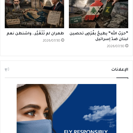
“حزبُ الله” يطيحُ بفُرَصِ تحصين
طهران لم تَتَغَيَّر.. واشنطن نعم
لبنان ضدّ إسرائيل
2026/07/30
2026/07/30
الإعلانات