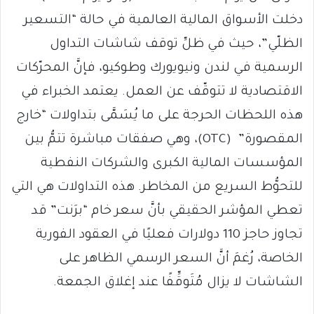
دخلت الأسواق المالية العالمية في حالة “التسعير
الظلّي”، حيث في ظلِّ توقف شاشات التداول
الرسمية في لندن ونيويورك وطوكيو، فإنَّ المحرّكات
الاقتصادية لا تتوقّف عن العمل. يعتمد الخبراء في
هذه اللحظات الحرجة على ما يُسَمَّى بتداولات “خارج
المقصورة” (OTC)، وهي صفقات مباشرة تتمُّ بين
المؤسسات المالية الكبرى والشركات النفطية
للتحوُّط السريع من المخاطر. هذه التداولات هي التي
تعطي المؤشر الحقيقي بأنَّ سعر خام “برَنت” قد
تجاوز حاجز 110 دولارات فعليًا في العقود الفورية
الخاصة، رُغمَ أنَّ السعر الرسمي الظاهر على
الشاشات لا يزال مُتَوقِّفًا عند إغلاق الجمعة.