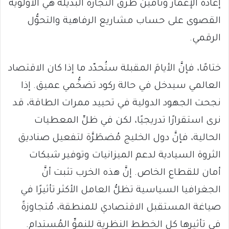
إعادة الإعمار وتأمين طرق التجارة البديلة هي الأولوية
القصوى على حساب مشاريع الرفاهية والتحوُّل
الرقمي.
​ختامًا، فإنَّ الأيامَ المقبلة ستُحدّد ما إذا كان الاقتصاد
العالمي سيدخل في حالة ركود تضخُّمي عميق. إذا
نجحت الجهود الدولية في تحييد ممرات الطاقة، قد
نرى استقرارًا تدريجيًا، لكن في ظلِّ المعطيات
الحالية، فإنَّ دول الخليج مُضطَرَّة لتفعيل صناديق
الثروة السيادية لدعم الميزانيات وتوفير شبكات
أمان للقطاع الخاص. إنَّ هذه الخرب تثبت أنَّ
الجغرافيا السياسية تظلُّ العامل الأكثر تأثيرًا في
صياغة المستقبل الاقتصادي للمنطقة، مُتجاوزةً
في تأثيرها كل الخطط النظرية للنموِّ المُستدام.