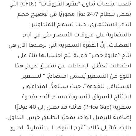
​تلعب منصات تداول “عقود الفروقات” (CFDs) التي
تعمل بنظام 24/7 دورًا محوريًا في توضيح حجم
الذعر الاستثماري، حيث تسمح للمتداولين
بالمضاربة على فروقات الأسعار حتى في أيام
العطلات. إنَّ القفزة السعرية التي نرصدها الآن هي
نتاج “علاوة خطر” فورية يتم احتسابها بناءً على
احتمالات تعطُّل الإمدادات من مضيق هرمز. هذا
النوع من التسعير يُسمى اقتصاديًا “التسعير
الاستباقي للفجوة”، حيث يستعدُّ المتداولون
لافتتاح الأسواق الآسيوية مساء الأحد بفجوة
سعرية (Price Gap) هائلة قد تصل إلى 40 دولارًا
إضافية للبرميل الواحد بمجرّدِ انطلاق جرس التداول.
​بالإضافة إلى ذلك، تقوم البنوك الاستثمارية الكبرى