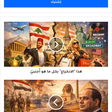
هذا
"الانخراع"
بكل
ما
هو
أَجنبيّ
هذا "الانخراع" بكل ما هو أَجنبيّ
مصر
بين
طُموحِ
التَمَدُّدِ
الإقليمي
وضُغوطِ