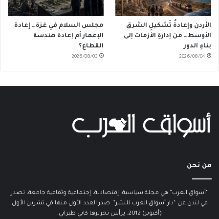
الأردن وإعادةُ تَشكيلِ الشرق
مجلس السلام في غزة… إعادة
الأوسط… من إدارةِ الأزمات إلى
الإعمار أم إعادة هندسة
بناءِ الدور
القطاع؟
2026/08/03
2026/08/04
من نحن
“أسواق العرب” هي مجلة سياسية، إقتصادية، إجتماعية وثقافية جامعة، تصدر
في لندن عن “دار أسواق العرب للنشر”. صدر العدد الأول منها في تشرين الأول
(أكتوبر) 2012. يرأس تحريرها كابي طبراني.