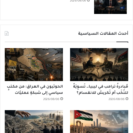
2026/08/06
أحدث المقالات السياسية
مُبادرةُ ترامب في ليبيا… تَسوِيَةٌ
الحوثيون في العراق: من مكتبٍ
للنُخَب أم تَكريسٌ للانقسام؟
سياسي إلى شبكةِ عمليّات
2026/08/06
2026/08/06