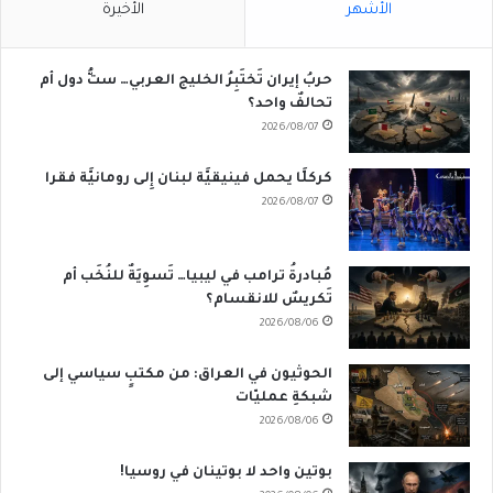
الأشهر
الأخيرة
حربُ إيران تَختَبِرُ الخليج العربي… ستُّ دول أم
تحالفٌ واحد؟
2026/08/07
كركلَّا يحمل فينيقيَّة لبنان إِلى رومانيَّة فقرا
2026/08/07
مُبادرةُ ترامب في ليبيا… تَسوِيَةٌ للنُخَب أم
تَكريسٌ للانقسام؟
2026/08/06
الحوثيون في العراق: من مكتبٍ سياسي إلى
شبكةِ عمليّات
2026/08/06
بوتين واحد لا بوتينان في روسيا!