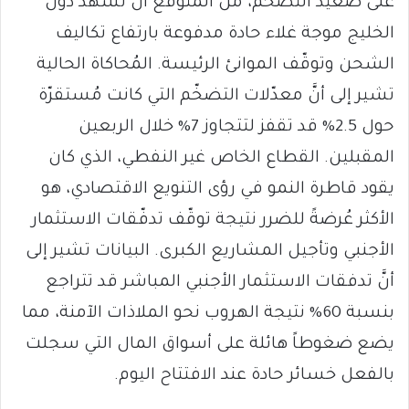
​على صعيد التضخّم، من المتوقع أن تشهدَ دول
الخليج موجة غلاء حادة مدفوعة بارتفاع تكاليف
الشحن وتوقّف الموانئ الرئيسة. المُحاكاة الحالية
تشير إلى أنَّ معدّلات التضخّم التي كانت مُستقرّة
حول 2.5% قد تقفز لتتجاوز 7% خلال الربعين
المقبلين. القطاع الخاص غير النفطي، الذي كان
يقود قاطرة النمو في رؤى التنويع الاقتصادي، هو
الأكثر عُرضةً للضرر نتيجة توقّف تدفّقات الاستثمار
الأجنبي وتأجيل المشاريع الكبرى. البيانات تشير إلى
أنَّ تدفقات الاستثمار الأجنبي المباشر قد تتراجع
بنسبة 60% نتيجة الهروب نحو الملاذات الآمنة، مما
يضع ضغوطاً هائلة على أسواق المال التي سجلت
بالفعل خسائر حادة عند الافتتاح اليوم.