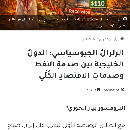
بين نارِ الجغرافيا السياسية وقفزاتِ النفط، تقفُ دولُ الخليج على خطِّ الزلزال بين فائضٍ
اسميّ وركودٍ حقيقي.
الرئيسية
/
رأي
/
اقتصادي
الزلزالُ الجيوسياسي: الدولُ
الخليجية بين صدمةِ النفط
وصدماتِ الاقتصادِ الكُلِّي
2026/03/01
3 دقائق
البروفِسور بيار الخوري*
​مع انطلاق الرصاصة الأولى للحرب على إيران، صباح