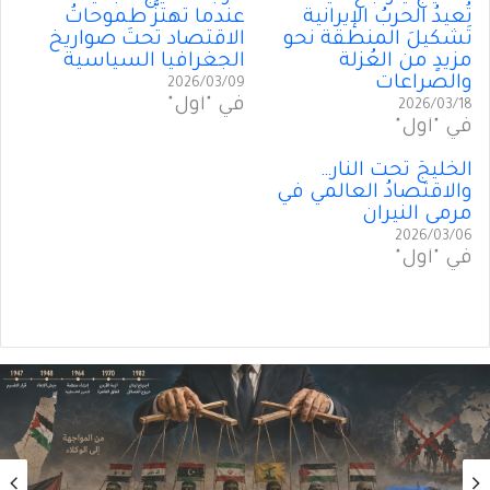
تُعيدُ الحربُ الإيرانية
عندما تهتزُّ طموحاتُ
تَشكيلَ المنطقة نحو
الاقتصاد تحتَ صواريخ
مزيدٍ من العُزلة
الجغرافيا السياسية
والصراعات
2026/03/09
في "أول"
2026/03/18
في "أول"
الخليجُ تحت النار…
والاقتصادُ العالمي في
مرمى النيران
2026/03/06
في "أول"
رأي