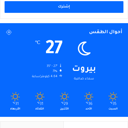
الإلكتروني
أحوال الطقس
27
℃
35º - 27º
بيروت
71%
4.64 كيلومتر/ساعة
سماء صافية
℃
31
℃
31
℃
29
℃
36
℃
35
السبت
الأحد
الأثنين
الثلاثاء
الأربعاء