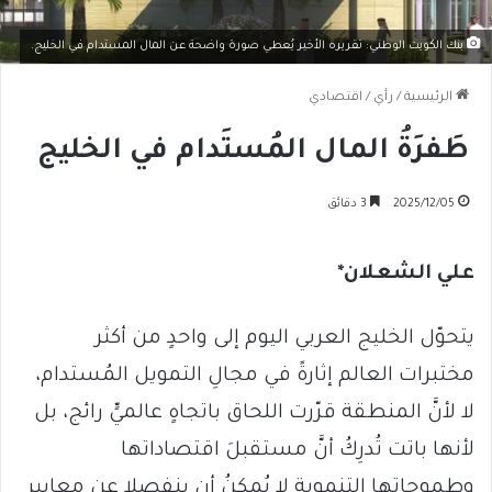
بنك الكويت الوطني: تقريره الأخير يُعطي صورة واضحة عن المال المستدام في الخليج.
الرئيسية
/
رأي
/
اقتصادي
طَفرَةُ المال المُستَدام في الخليج
2025/12/05
3 دقائق
علي الشعلان*
يتحوّل الخليج العربي اليوم إلى واحدٍ من أكثر
مختبرات العالم إثارةً في مجالِ التمويل المُستدام،
لا لأنَّ المنطقة قرّرت اللحاق باتجاهٍ عالميٍّ رائج، بل
لأنها باتت تُدرِكُ أنَّ مستقبلَ اقتصاداتها
وطموحاتها التنموية لا يُمكِنُ أن ينفصلا عن معايير