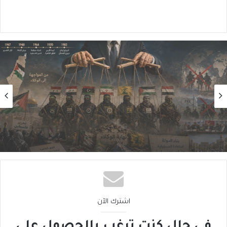
رأي
2026/08/06
سقوطُ “الأذرُع”: هل انتهى زمنُ الوكلاء؟
اشترك الآن