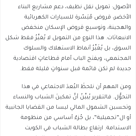
الأصول: تمويل نقل نظيف، دعم مشاريع البناء
الأخضر، قروض مُيَسّرة للسيارات الكهربائية
والهجينة، وتوسيع قروض الإسكان منخفض
الانبعاثات. هذا النوع من التمويل لا يُغيِّرُ فقط شكل
السوق، بل يُغَيِّرُ أنماط الاستهلاك والسلوك
المجتمعي، ويفتح الباب أمام قطاعاتٍ اقتصادية
جديدة لم تكن قائمة قبل سنواتٍ قليلة فقط.
ومن المهم أن نلحظَ البُعدَ الاجتماعي في هذا
التحوُّل. فالتقرير يُبيِّنُ أنَّ تمكينَ الشباب والنساء
وتحسين الشمول المالي ليسا من القضايا الجانبية
أو ال”تجميلية”، بل جُزءٌ أساسي من منظومة
الاستدامة. ارتفاع بطالة الشباب في الكويت