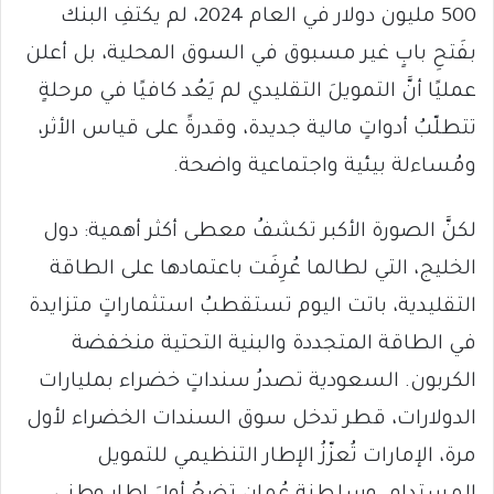
500 مليون دولار في العام 2024، لم يكتفِ البنك
بفَتحِ بابٍ غير مسبوق في السوق المحلية، بل أعلن
عمليًا أنَّ التمويلَ التقليدي لم يَعُد كافيًا في مرحلةٍ
تتطلّبُ أدواتٍ مالية جديدة، وقدرةً على قياس الأثر،
ومُساءلة بيئية واجتماعية واضحة.
لكنَّ الصورة الأكبر تكشفُ معطى أكثر أهمية: دول
الخليج، التي لطالما عُرِفَت باعتمادها على الطاقة
التقليدية، باتت اليوم تستقطبُ استثماراتٍ متزايدة
في الطاقة المتجددة والبنية التحتية منخفضة
الكربون. السعودية تصدرُ سنداتٍ خضراء بمليارات
الدولارات، قطر تدخل سوق السندات الخضراء لأول
مرة، الإمارات تُعزّزُ الإطار التنظيمي للتمويل