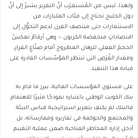
ولهذا، ليس من المُستغرَب أنَّ التقرير يشيرُ إلى أنَّ
دول الخليج تحتاج إلى مئات المليارات من
الاستثمارات حتى منتصف القرن لدعم التحوُّل إلى
اقتصاداتٍ منخفضة الكربون — وهي أرقامٌ تعكسُ
الحجمَ الفعلي للرهان المطروح أمام صنّاعِ القرار،
ومقدار الفُرَصِ التي تنتظر المؤسّسات القادرة على
قيادة هذا التنفيذ.
على مستوى المؤسسات المالية، يبرز ما قام به
بنك الكويت الوطني باعتباره نموذجًا مثيرًا للاهتمام.
فالبنك لم يكتفِ بتعزيز استراتيجية قياس البيئة
والمجتمع والحوكمة في تقاريره وممارساته، بل
أدخل إدارة المخاطر المناخية ضمن عملية التقييم