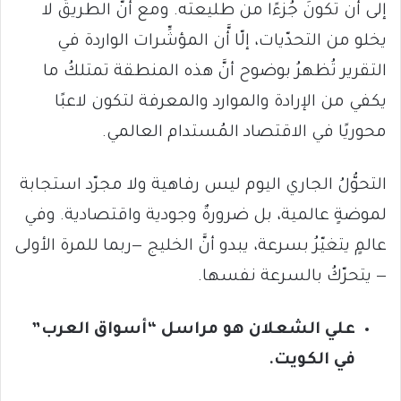
إلى أن تكونَ جُزءًا من طليعته. ومع أنَّ الطريقَ لا
يخلو من التحدّيات، إلّا أَّن المؤشِّرات الواردة في
التقرير تُظهرُ بوضوح أنَّ هذه المنطقة تمتلكُ ما
يكفي من الإرادة والموارد والمعرفة لتكون لاعبًا
محوريًا في الاقتصاد المُستدام العالمي.
التحوُّلُ الجاري اليوم ليس رفاهية ولا مجرّد استجابة
لموضةٍ عالمية، بل ضرورةٌ وجودية واقتصادية. وفي
عالمٍ يتغيّرُ بسرعة، يبدو أنَّ الخليج —ربما للمرة الأولى
— يتحرّكُ بالسرعة نفسها.
علي الشعلان هو مراسل “أسواق العرب”
في الكويت.