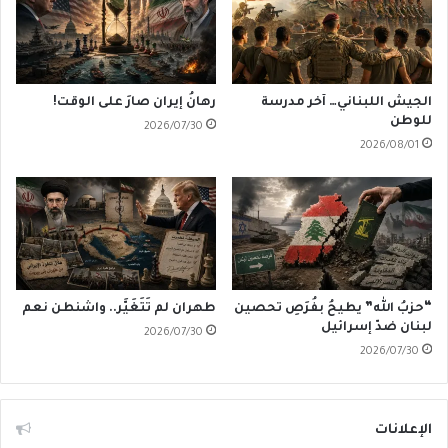
الجيش اللبناني… آخر مدرسة
رهانُ إيران صارَ على الوقت!
للوطن
2026/07/30
2026/08/01
“حزبُ الله” يطيحُ بفُرَصِ تحصين
طهران لم تَتَغَيَّر.. واشنطن نعم
لبنان ضدّ إسرائيل
2026/07/30
2026/07/30
الإعلانات