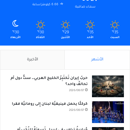
6.66 كيلومتر/ساعة
سماء صافية
℃
30
℃
30
℃
29
℃
35
℃
35
السبت
الأحد
الأثنين
الثلاثاء
الأربعاء
الأشهر
الأخيرة
حربُ إيران تَختَبِرُ الخليج العربي… ستُّ دول أم
تحالفٌ واحد؟
2026/08/07
كركلَّا يحمل فينيقيَّة لبنان إِلى رومانيَّة فقرا
2026/08/07
مُبادرةُ ترامب في ليبيا… تَسوِيَةٌ للنُخَب أم