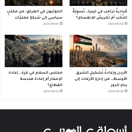
مُبادرةُ ترامب في ليبيا… تَسوِيَةٌ
الحوثيون في العراق: من مكتبٍ
للنُخَب أم تَكريسٌ للانقسام؟
سياسي إلى شبكةِ عمليّات
2026/08/06
2026/08/06
الأردن وإعادةُ تَشكيلِ الشرق
مجلس السلام في غزة… إعادة
الأوسط… من إدارةِ الأزمات إلى
الإعمار أم إعادة هندسة
بناءِ الدور
القطاع؟
2026/08/03
2026/08/04