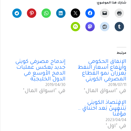
شارك هذا الموضوع:
مرتبط
الإنفاق الحكومي
إندماج مصرفي كويتي
وارتفاع أسعار النفط
جديد يعكس عمليات
يُعزِّزان نمو القطاع
الدمج الأوسع في
المصرفي الكويتي
الدول الخليجية
2019/04/30
2018/07/11
في "أسواق المال"
في "أسواق المال"
الإقتصادُ الكويتي
يَتنفَّسُ بَعد اختناقٍ …
مؤقَّتًّا
2023/04/04
في "أول"