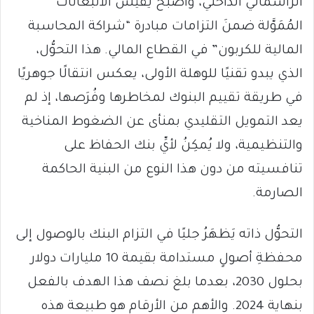
الرأسمالي الداخلي، وأصبح يقيس الانبعاثات
المُمَوَّلة ضمنَ التزامات مبادرة “شراكة المحاسبة
المالية للكربون” في القطاع المالي. هذا التحوُّل،
الذي يبدو تقنيًا للوهلة الأولى، يعكس انتقالًا جوهريًا
في طريقة تقييم البنوك لمخاطرها وفُرَصها، إذ لم
يعد التمويل التقليدي بمنأى عن الضغوط المناخية
والتنظيمية، ولا يُمكِنُ لأيِّ بنك الحفاظ على
تنافسيته من دون هذا النوع من البنية الحاكمة
الصارمة.
التحوُّل ذاته يَظهَرُ جليًا في التزام البنك بالوصول إلى
محفظةِ أصولٍ مستدامة بقيمة 10 مليارات دولار
بحلول 2030، بعدما بلغ نصف هذا الهدف بالفعل
بنهاية 2024. والأهم من الأرقام هو طبيعة هذه