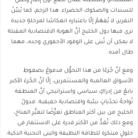
المستدام، وسلطنة عُمان تضعُ أولَ إطارٍ وطني
للسندات والصكوك الخضراء. هذا الزخم، كما يُبيّنُ
التقرير، لا يُفهَمُ إلّا باعتباره انعكاسًا لمرحلةٍ جديدة
ترى فيها دول الخليج أنَّ الهوية الاقتصادية المقبلة
لا يمكن أن تُبنى على الوقود الأحفوري وحده، مهما
طال أمده.
ومع أنَّ جُزءًا من هذا التحوُّل مدفوعٌ بضغوطِ
الأسواق العالمية والمستثمرين، إلّا أنَّ الجُزءَ الأكبر
نابعٌ من إدراكٍ سياسي واستراتيجي أنَّ المنطقة
تُواجهُ تحدّياتٍ بيئية واقتصادية حقيقية. فدولُ
الخليج من بين أكثر المناطق تعرُّضًا لتغيُّرِ المناخ،
ومع ذلك تُعَدُّ من الأكثر قدرة على الاستثمار في
حلولٍ مبتكرة للطاقة النظيفة والبنى التحتية الذكية.