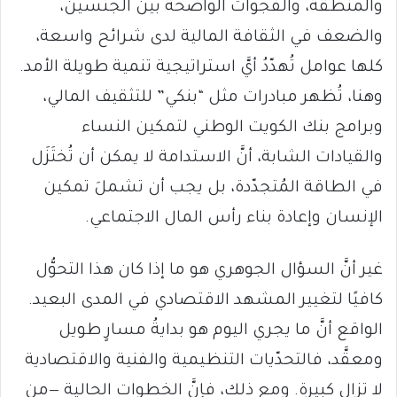
والمنطقة، والفجوات الواضحة بين الجنسين،
والضعف في الثقافة المالية لدى شرائح واسعة،
كلها عوامل تُهدّدُ أيَّ استراتيجية تنمية طويلة الأمد.
وهنا، تُظهر مبادرات مثل “بنكي” للتثقيف المالي،
وبرامج بنك الكويت الوطني لتمكين النساء
والقيادات الشابة، أنَّ الاستدامة لا يمكن أن تُختَزَل
في الطاقة المُتجدّدة، بل يجب أن تشملَ تمكين
الإنسان وإعادة بناء رأس المال الاجتماعي.
غير أنَّ السؤال الجوهري هو ما إذا كان هذا التحوُّل
كافيًا لتغيير المشهد الاقتصادي في المدى البعيد.
الواقع أنَّ ما يجري اليوم هو بدايةُ مسارٍ طويل
ومعقَّد، فالتحدّيات التنظيمية والفنية والاقتصادية
لا تزال كبيرة. ومع ذلك، فإنَّ الخطوات الحالية —من