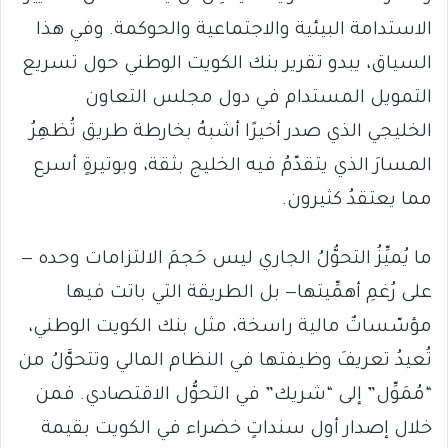
الاستدامة البيئية والاجتماعية والحوكمة. وفي هذا
السياق، يبدو تقرير بنك الكويت الوطني حول تسريع
التمويل المستدام في دول مجلس التعاون
الخليجي الذي صدر أخيرًا أشبهُ بخارطة طريق تُظهِرُ
المسارَ الذي يتقدّمُ فيه الخليج بثقة، وبوتيرةٍ أسرع
مما يعتقدُ كثيرون.
ما يُميِّزُ التحوُّلُ الجاري ليس حَجمَ الالتزامات وحده —
على رُغمِ أهمِّيتها— بل الطريقة التي باتت فيها
مؤسّساتٌ مالية راسخة، مثل بنك الكويت الوطني،
تُعيدُ تعريفَ وظيفتها في النظام المالي وتتحوَّلُ من
“مُمَوِّل” إلى “شريك” في التحوُّل الاقتصادي. فمن
خلال إصدار أول سنداتٍ خضراء في الكويت بقيمة