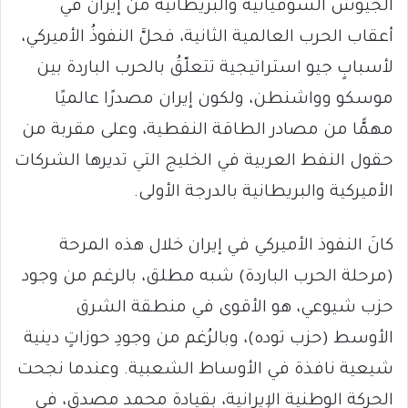
الجيوش السوفياتية والبريطانية من إيران في
أعقاب الحرب العالمية الثانية، فحلَّ النفوذُ الأميركي،
لأسبابٍ جيو استراتيجية تتعلّقُ بالحرب الباردة بين
موسكو وواشنطن، ولكون إيران مصدرًا عالميًا
مهمًّا من مصادر الطاقة النفطية، وعلى مقربة من
حقول النفط العربية في الخليج التي تديرها الشركات
الأميركية والبريطانية بالدرجة الأولى.
كانَ النفوذ الأميركي في إيران خلال هذه المرحة
(مرحلة الحرب الباردة) شبه مطلق، بالرغم من وجود
حزب شيوعي، هو الأقوى في منطقة الشرق
الأوسط (حزب توده)، وبالرُغم من وجودِ حوزاتٍ دينية
شيعية نافذة في الأوساط الشعبية. وعندما نجحت
الحركة الوطنية الإيرانية، بقيادة محمد مصدق، في