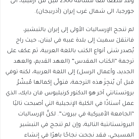
وقد قطعا معاً مسافة 2500 ميل من أرمينيا، الى
جورجيا، الى شمال غرب إيران (أذربيجان).
لم تنجح الإرساليات الأولى إلى إيران بالتبشير،
فانتقلَ سميث إلى بلدة عبيه في لبنان، حيث راح
يُصدر شتى أنواع الكتب باللغة العربية، ثم عكف على
ترجمة “الكتاب المقدس” (العهد القديم، والعهد
الجديد، وأعمال الرسل) إلى اللغة العربية، لكنه توفي
قبل أن يُنجِزَ هذه الترجمة، فتولّى إكمالها مُبشّرٌ
بروتستانتي آخر هو الدكتور كرنيليوس فان دايك، الذي
عمل أستاذًا في الكلية الإنجيلية التي أصبحت تاليًا
“الجامعة الأميركية في بيروت”. لكنَّ الإرساليات
البروتستانتية التالية، وإن لم تنجح في التبشير
المسيحي، فقد نجحت نجاحًا باهرًا في إنشاء