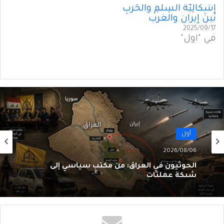
إِشكالِيَّةُ السِلمِ والحَربِ
بينَ إيران والغرب
2025/09/17
في "أول"
أول
2026/08/06
الحوثيون في العراق: من مكتبٍ سياسي إلى
شبكةِ عمليّات