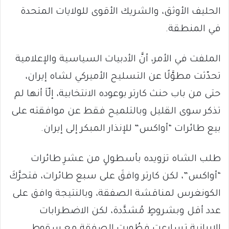
الحليف الأوثق، والشريك الأقوى للولايات المتحدة
في المنطقة.
الملفت في الأمر، أنَّ الأدبيات السياسية والإعلامية
تحدّثت مطوَّلًا عن التسليح الأميركي لشاه إيران،
حتى من باب حنث كارتر بوعوده الانتخابية، إلّاَ أنها لم
تذكر سوى القليل وبالتلميح فقط عن موافقته على
بيع طائرات “أواكس” للإنذار المبكر إلى إيران.
طلب الشاه تزويده بأسطولٍ من عشرِ طائرات
“أواكس”، لكن كارتر وافقَ على سبع طائرات، فتحرَّكَ
الكونغرس لمناقشة الصفقة، وبالنتيجة وافق على
عدد أقل وبشروطٍ مُشدَّدة، لكن الاضطرابات
الإيرانية تسارعت فطُويت الصفقة مع سقوط