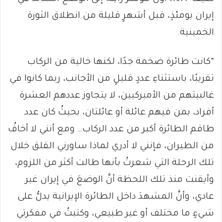
إيران يومئذٍ، قبل أشهرٍ قليلة من انطلاق الثورة
الخمينية.
“كانت طائرة ضخمة جدًا، لكنها خالية من الركاب
تقريبًا، باستثناءِ عددٍ قليلٍ من الأجانب، ربما كانوا في
غالبيتهم من الأميركيين، لا يتجاوز عددهم العشرة
أفراد، بمن فيهم عائلة أو عائلتان، بحيثُ كان عدد
طاقم الطائرة أكبر من عدد الركاب… ومع أنني لا أخافُ
من الطيران، فإنني لا أدري لماذا ساورني القلق خلال
تلك الرحلة التي شعرتُ بأنها طالت أكثر من اللزوم،
وأيقنت منذ تلك اللحظة أنَّ الوضعَ في إيران غير
عادي، وأنَّ المشهدَ داخل الطائرة الإيرانية يدلُّ على
شيءٍ ما مختلف أو غير طبيعي، وكتبتُ في مفكرتي