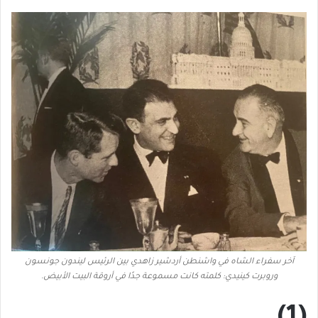
آخر سفراء الشاه في واشنطن أردشير زاهدي بين الرئيس ليندون جونسون
وروبرت كينيدي: كلمته كانت مسموعة جدًا في أروقة البيت الأبيض.