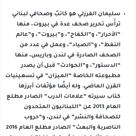
سليمان الفرزلي هو كاتبٌ وصحافي لبناني
ترأّس تحرير صحف عدة في بيروت، منها
“الأحرار”، و”الكفاح”، و”بيروت”، و”عالم
النفط”، و”الصياد”، وعمل في عدد من
الصحف الصادرة في لندن وباريس، منها
“الدستور”، و”الحوادث” قبل أن يصدر
مطبوعته الخاصة “الميزان” في تسعينيات
القرن الماضي. وله أيضًا مؤلّفات أبرزها
كتاب سيرته “علامات الدرب” الصادر مطلع
العام 2013 عن “اللبنانيون المتحدون
للصحافة والنشر” في لندن، و”حروب
الناصرية والبعث” الصادر مطلع العام 2016