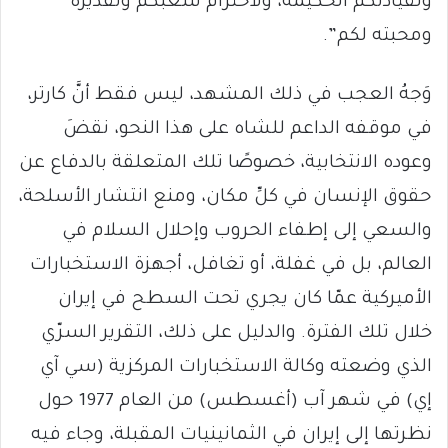
ولقيادتكم الحكيمة، ولاحترام شعبكم وتقديره
ومحبته لكم”.
وَجهُ العجب في ذلك المشهد، ليس فقط أنَّ كارتر،
في موقفه الداعم للشاه على هذا النحو، نقضَ
وعوده الانتخابية، خصوصًا تلك المتعلقة بالدفاع عن
حقوق الإنسان في كلِّ مكان، ومنع انتشار الأسلحة،
والسعي إلى إطفاء الحروب وإحلال السلام في
العالم، بل في غفلة، أو تغافل، أجهزة الاستخبارات
الأميركية عمّا كان يجري تحت السطح في إيران
خلال تلك الفترة. والدليل على ذلك، التقرير السرّي
الذي وضعته وكالة الاستخبارات المركزية (سي آي
إي) في شهر آب (أغسطس) من العام 1977 حول
نظرتها إلى إيران في الثمانينيات المقبلة، وجاء فيه