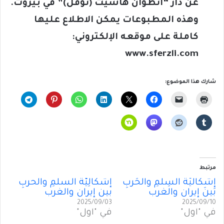
عن دار “أنطوان هاشيت (نوفل)” في بيروت.
وهذه المطبوعات يمكن الاطلاع عليها
كاملة على موقعه الإلكتروني:
www.sferzli.com
شارك هذا الموضوع:
مرتبط
إشكاليّةُ السِلمِ والحَربِ
إشكالِيَّةُ السلمِ والحربِ
بَينَ إيران والغرب
بين إيران والغرب
2025/09/03
2025/09/10
في "أول"
في "أول"