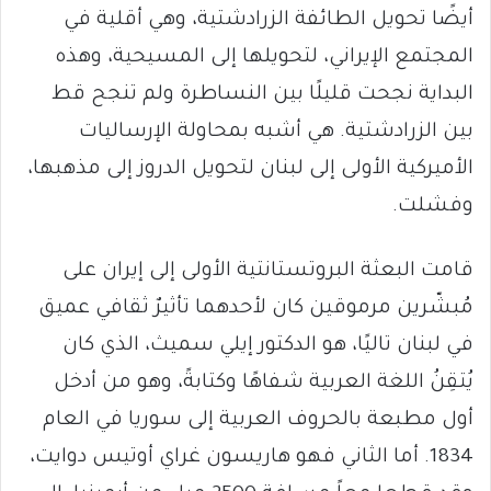
أيضًا تحويل الطائفة الزرادشتية، وهي أقلية في
المجتمع الإيراني، لتحويلها إلى المسيحية، وهذه
البداية نجحت قليلًا بين النساطرة ولم تنجح قط
بين الزرادشتية. هي أشبه بمحاولة الإرساليات
الأميركية الأولى إلى لبنان لتحويل الدروز إلى مذهبها،
وفشلت.
قامت البعثة البروتستانتية الأولى إلى إيران على
مُبشّرين مرموقين كان لأحدهما تأثيرٌ ثقافي عميق
في لبنان تاليًا، هو الدكتور إيلي سميث، الذي كان
يُتقِنُ اللغة العربية شفاهًا وكتابةً، وهو من أدخل
أول مطبعة بالحروف العربية إلى سوريا في العام
1834. أما الثاني فهو هاريسون غراي أوتيس دوايت،