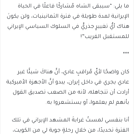
ما يلي: “سيبقى الشاه مُشاركًا فاعلًا في الحياة
الإيرانية لمدة طويلة في فترة الثمانينيات، ولن يكونَ
هناك أيُّ تغييرٍ جذريٍّ في السلوك السياسي الإيراني
للمستقبل القريب”!
***
كان واضحًا لأيِّ مُراقبٍ عادي، أنَّ هناكَ شيئًا غير
عادي يجري في داخل إيران، يبدو أنَّ الأجهزة الأميركية
أرادت أن تتجاهله، لأنه من الصعب تصديق القول
بأنهم لم يعلموا، أو يستشعروا به.
أنا بنفسي لمستُ غرابةَ المشهد الإيراني في تلك
الفترة تحديدًا، من خلالِ رحلةٍ جوية لي من الكويت،