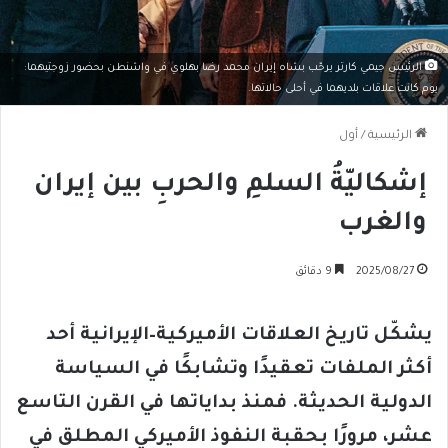
الرئيس جيمي كارتر يرحّب بشاه إيران محمد رضا بهلوي في واشنطن بحضور زوجتيهما:
يوم كانت علاقات بلديهما في أحلى حالاتها.
الرئيسية
/
أول
إشكاليّةُ السلمِ والحربِ بين إيران
والغرب
2025/08/27
9 دقائق
يشكّل تاريخ العلاقات الأميركية–الإيرانية أحد
أكثر الملفات تعقيدًا وتشابكًا في السياسة
الدولية الحديثة. فمنذ بداياتها في القرن التاسع
عشر، مرورًا بحقبة النفوذ الأميركي المطلق في