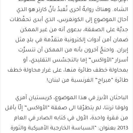
الشاه. وهناكَ روايةٌ أخرى تُفيدُ بأنَّ كارتر هو الذي
أحالَ الموضوع إلى الكونغرس، الذي أبدى تحفّظات
جديَّة على الصفقة، بدعوى أنه من غير الممكن
ضمان أمن أدوات إلكترونية متقدِّمة في بلدٍ مثل
إيران. واحتجَّ آخرون بأنه من الممكن أن تتسرَّبَ
أسرار “الأواكس” إما بالتجسّس التقليدي، أو
بمحاولة خطف طائرة منها، على غرار محاولة خطف
طائرة “ميراج” الفرنسية من لبنان!
الباحثان الأبرز في هذا الموضوع، كريستيان آمري
ولوقا ترنتا، لم يتطرّقا الى صفقة “الأواكس” إلّاَ بأقل
من فقرة واحدة، الأول في كتابه الصادر في العام
2013 بعنوان: “السياسة الخارجية الأميركية والثورة