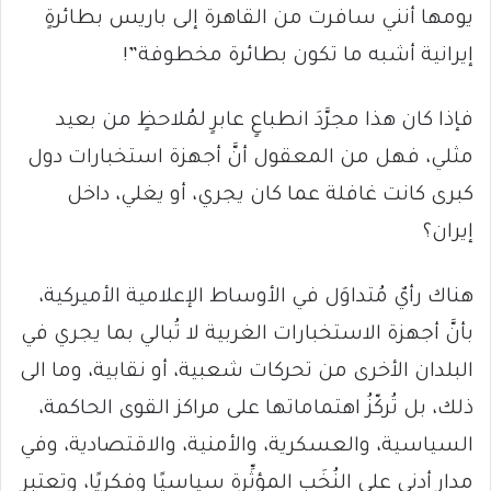
يومها أنني سافرت من القاهرة إلى باريس بطائرةٍ
إيرانية أشبه ما تكون بطائرة مخطوفة”!
فإذا كان هذا مجرَّدَ انطباعٍ عابرٍ لمُلاحظٍ من بعيد
مثلي، فهل من المعقول أنَّ أجهزة استخبارات دول
كبرى كانت غافلة عما كان يجري، أو يغلي، داخل
إيران؟
هناك رأيٌ مُتداوَل في الأوساط الإعلامية الأميركية،
بأنَّ أجهزة الاستخبارات الغربية لا تُبالي بما يجري في
البلدان الأخرى من تحركات شعبية، أو نقابية، وما الى
ذلك، بل تُركّزُ اهتماماتها على مراكز القوى الحاكمة،
السياسية، والعسكرية، والأمنية، والاقتصادية، وفي
مدارٍ أدنى على النُخَب المؤثِّرة سياسيًا وفكريًا، وتعتبر