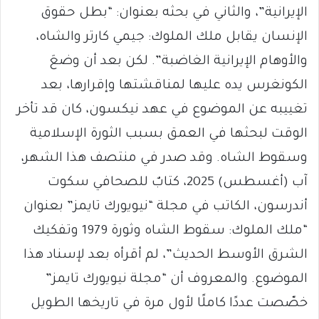
الإيرانية”، والثاني في بحثه بعنوان: “بطل حقوق
الإنسان يقابل ملك الملوك: جيمي كارتر والشاه،
والأوهام الإيرانية الغاضبة”. لكن بعد أن وضعَ
الكونغرس يده عليها لمناقشتها وإقرارها، بعد
تغييبه عن الموضوع في عهد نيكسون، كان قد تأخر
الوقت لبحثها في العمق بسبب الثورة الإسلامية
وسقوط الشاه. وقد صدر في منتصف هذا الشهر،
آب (أغسطس) 2025، كتابٌ للصحافي سكوت
أندرسون، الكاتب في مجلة “نيويورك تايمز” بعنوان
“ملك الملوك: سقوط الشاه وثورة 1979 وتفكيك
الشرق الأوسط الحديث”، لم أقرأه بعد لإسناد هذا
الموضوع. والمعروف أن “مجلة نيويورك تايمز”
خصّصت عددًا كاملًا لأول مرة في تاريخها الطويل