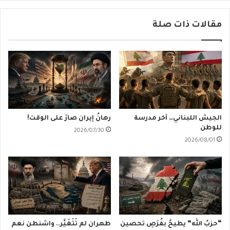
مقالات ذات صلة
الجيش اللبناني… آخر مدرسة
رهانُ إيران صارَ على الوقت!
للوطن
2026/07/30
2026/08/01
“حزبُ الله” يطيحُ بفُرَصِ تحصين
طهران لم تَتَغَيَّر.. واشنطن نعم