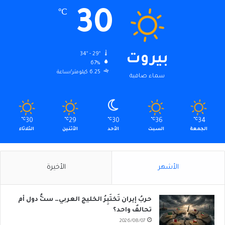
30
℃
34º - 29º
بيروت
67%
6.25 كيلومتر/ساعة
سماء صافية
℃
30
℃
29
℃
30
℃
36
℃
34
الجمعة
السبت
الأحد
الأثنين
الثلاثاء
الأشهر
الأخيرة
حربُ إيران تَختَبِرُ الخليج العربي… ستُّ دول أم
تحالفٌ واحد؟
2026/08/07