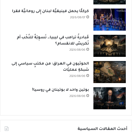
كركلَّا يحمل فينيقيَّة لبنان إِلى رومانيَّة فقرا
2026/08/07
مُبادرةُ ترامب في ليبيا… تَسوِيَةٌ للنُخَب أم
تَكريسٌ للانقسام؟
2026/08/06
الحوثيون في العراق: من مكتبٍ سياسي إلى
شبكةِ عمليّات
2026/08/06
بوتين واحد لا بوتينان في روسيا!
2026/08/06
أحدث المقالات السياسية