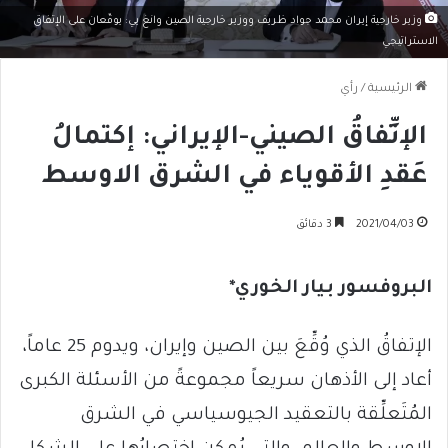
وزير خارجية إيران محمد جواد ظريف ووزير خارجية الصين وانغ يي: يوقّعان على الإتفاق
الاستراتيجي
الرئيسية
/
رأي
الإتِّفاقُ الصيني-الإيراني: إكتمالُ
عَقدِ الأقوياء في الشرق الاوسط
2021/04/03
3 دقائق
البروفسور بيار الخوري*
الإتفاقُ الذي وُقِّعَ بين الصين وإيران، ويدوم 25 عاماً،
أعاد إلى الأذهان سريعاً مجموعةً من الأسئلة الكبرى
المُتَعلِّقة بالتعقيد الجيوسياسي في الشرق