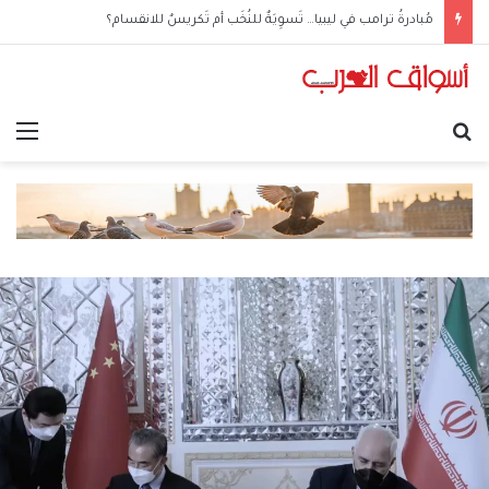
مُبادرةُ ترامب في ليبيا… تَسوِيَةٌ للنُخَب أم تَكريسٌ للانقسام؟
بحث عن
الق