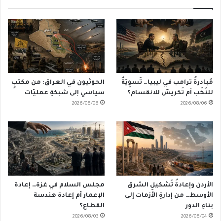
مُبادرةُ ترامب في ليبيا… تَسوِيَةٌ
الحوثيون في العراق: من مكتبٍ
للنُخَب أم تَكريسٌ للانقسام؟
سياسي إلى شبكةِ عمليّات
2026/08/06
2026/08/06
الأردن وإعادةُ تَشكيلِ الشرق
مجلس السلام في غزة… إعادة
الأوسط… من إدارةِ الأزمات إلى
الإعمار أم إعادة هندسة
بناءِ الدور
القطاع؟
2026/08/03
2026/08/04