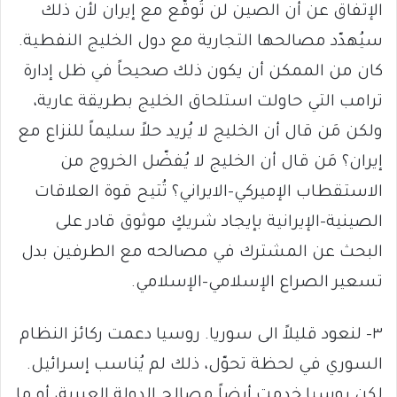
الإتفاق عن أن الصين لن تُوقّع مع إيران لأن ذلك
سيُهدّد مصالحها التجارية مع دول الخليج النفطية.
كان من الممكن أن يكون ذلك صحيحاً في ظل إدارة
ترامب التي حاولت استلحاق الخليج بطريقة عارية،
ولكن مَن قال أن الخليج لا يُريد حلاً سليماً للنزاع مع
إيران؟ مَن قال أن الخليج لا يُفضّل الخروج من
الاستقطاب الإميركي-الايراني؟ تُتيح قوة العلاقات
الصينية-الإيرانية بإيجاد شريكٍ موثوق قادر على
البحث عن المشترك في مصالحه مع الطرفين بدل
تسعير الصراع الإسلامي-الإسلامي.
٣- لنعود قليلاً الى سوريا. روسيا دعمت ركائز النظام
السوري في لحظة تحوّل، ذلك لم يُناسب إسرائيل.
لكن روسيا خدمت أيضاً مصالح الدولة العبرية، أو ما