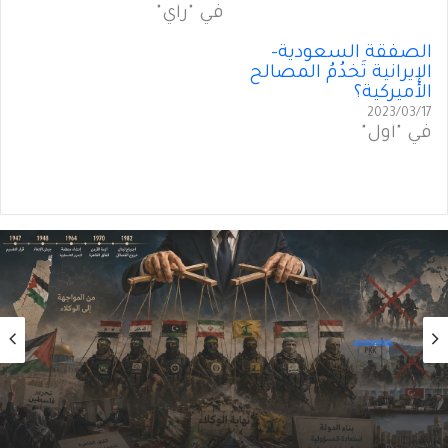
في "رأي"
الصفقة السعودية-
الإيرانية تَخدُمُ المصالح
الأميركية؟
2023/03/17
في "أول"
رأي
2026/08/06
سقوطُ “الأذرُع”: هل انتهى زمنُ الوكلاء؟