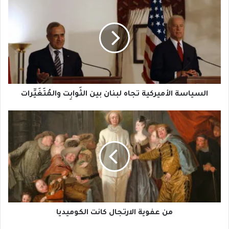
الأميركية
تجاه
لبنان
بين
الثَوابِت
والمُتَغَيِّرات
السياسة الأميركية تجاه لبنان بين الثَوابِت والمُتَغَيِّرات
من
عفوية
الارتجال
كانت
الكوميديا
من عفوية الارتجال كانت الكوميديا