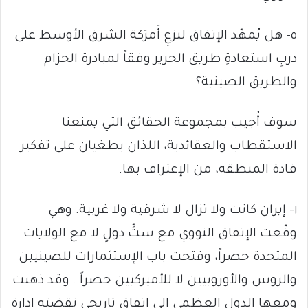
٥- هل يُمهّد الإتفاق لنزعِ أَمرَكة الشرق الأوسط على
دربِ استعادةِ طريق الحرير وفقاً لمبادرة الحزام
والطريق الصينية؟
سوف أُجيب بمجموعة الحقائق التي يمنعنا
الاستقطاب والعقائدية، اللذان يطغيان على تفكير
قادة المنطقة، من الإعتراف بها.
١- إيران كانت ولا تزال لا شرقية ولا غربية. وهي
وقّعت الإتفاق النووي مع ستِّ دولٍ لا مع الولايات
المتحدة حصراً، وفتحت باب الإستثمارات للصينيين
والروس والأوروبيين لا للأميركيين حصراً . وقد ذهبت
ومعها الدول العظمى الى اتفاقٍ تاريخي نقضته إدارة