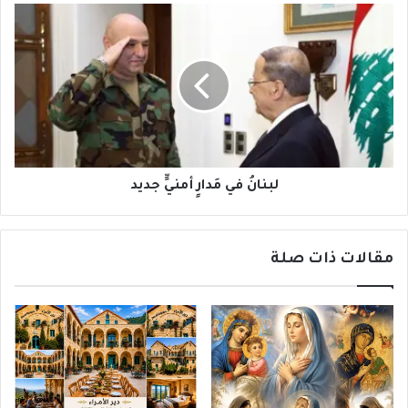
لبنانُ
في
مَدارٍ
أمنيٍّ
جديد
لبنانُ في مَدارٍ أمنيٍّ جديد
مقالات ذات صلة