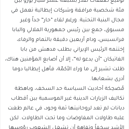
توقيع صفقات تُقدَّر بسبعة عشر مليار يورو بين
مئة شخصية مرافقة وشركات إيطالية تعمل في
مجال البنية التحتية. ورغم لقاء “حار” جداً وغير
مسبوق، جمع بين رئيس جمهورية الملالي والبابا
فرانسيس، ودام أربعين دقيقة بالتمام والرفاء،
إختتمه الرئيس الإيراني بطلب مدهش من بابا
الفاتيكان “أن يدعو له”، إلا أن أصابع المؤمنين هناك،
ظلت تشير إلى ما وراء الأكمّة، فأهل إيطاليا دوما
أدرى بشعابها.
مُضحِكة أحاديث السياسة حد السخف، وباهظة
تكاليف الزيارات الدينية غير الموسمية بين أقطاب
ديانات لم تعد لروحانيتها ثمة وجود، في عالم طغت
عليه طاولات المفاوضات وما تحت الطاولات. لكن
الأشد سخفاً وتفاهة أن تشغل الشعوب رؤوسها