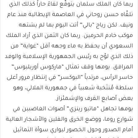
ربما كان الملك سلمان يتوقّع لقاءً حاراً كذلك الذي
تلقّاه حسن روحاني في العاصمة الإيطالية منذ عام
ونيف. لكن رياح “بالي” أتت اليوم بما لم يشتهه
موكب خادم الحرمين. ربما كان الثمن الذي أراد الملك
السعودي أن يحفظ به ماء وجهه أقل “غواية” من
ذلك الذي لوّح به رئيس الجمهورية الإسلامية والوفد
المرافق. يومها وقف تمثال “ماركوس أوريليوس”
حاسر الرأس، مرتدياً “البوكسر” في إنتظار مرور أعلى
سلطة مُنتَخبة شعبياً في جمهورية الملالي، وهو
يعض أصابع القرف والإشمئزاز.
يومها تجاهل “ماتيو رينزي” أصوات الغاضبين في
شوارع روما، ووضع الخرق والفلين والأشجار العالية
أمام الصدور وحول الخصور ليواري سوأة التماثيل