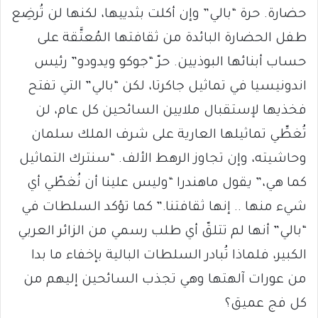
حضارة. حرة “بالي” وإن أكلت بثدييها، لكنها لن تُرضِع
طفل الحضارة البائدة من ثقافتها المُعتَّقة على
حساب أبنائها البوذيين. حرّ “جوكو ويدودو” رئيس
اندونيسيا في تماثيل جاكرتا، لكن “بالي” التي تفتح
فخذيها لإستقبال ملايين السائحين كل عام، لن
تُغطِّي تماثيلها العارية على شرف الملك سلمان
وحاشيته، وإن تجاوز الرهط الألف. “سنترك التماثيل
كما هي،” يقول ماهندرا “وليس علينا أن نُغطّي أي
شيء منها .. إنها ثقافتنا.” كما تؤكد السلطات في
“بالي” أنها لم تتلقّ أي طلب رسمي من الزائر العربي
الكبير، فلماذا تُبادر السلطات البالية بإخفاء ما بدا
من عورات آلهتها وهي تجذب السائحين إليهم من
كل فج عميق؟