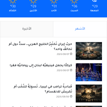
℃
30
℃
29
℃
31
℃
36
℃
29
الجمعة
السبت
الأحد
الأثنين
الثلاثاء
الأشهر
الأخيرة
حربُ إيران تَختَبِرُ الخليج العربي… ستُّ دول أم
تحالفٌ واحد؟
2026/08/07
كركلَّا يحمل فينيقيَّة لبنان إِلى رومانيَّة فقرا
2026/08/07
مُبادرةُ ترامب في ليبيا… تَسوِيَةٌ للنُخَب أم
تَكريسٌ للانقسام؟
2026/08/06