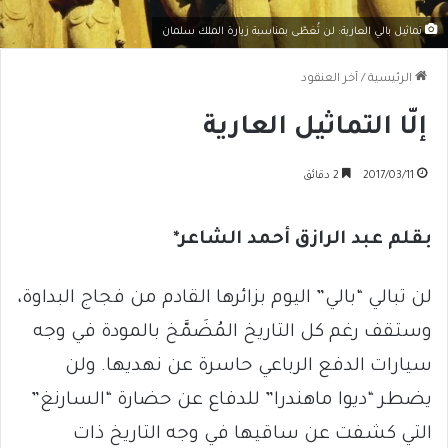
تماثيل بالي العارية: لن تُغطّى بمناسبة زيارة الملك سلمان
الرئيسية
/
آخر العنقود
إلّا التماثيل العارية
2017/03/11
2 دقائق
بقلم عبد الرازق أحمد الشاعر*
لن تبالي “بالي” اليوم بزائرها القادم من فجاج البداوة،
وستقف رغم كل التاريخ المُضَمَّخ بالمودة في وجه
سيارات الدفع الرباعي حاسرة عن نهديها. ولن
يضطر “ديوا ماهندرا” للدفاع عن حضارة “السارنغ”
التي كشفت عن ساقيها في وجه التاريخ ذات