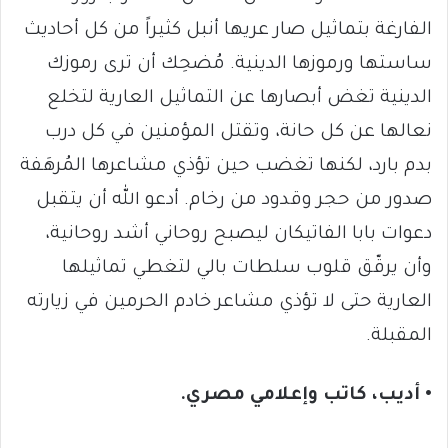
الفارغة بتماثيل صار عريها أنبل كثيراً من كل أحاديث
ساستها ورموزها الدينية. مُضحِك أن ترى رموزك
الدينية تغض أبصارها عن التماثيل العارية لتخلع
نعالها عن كل حانة، وتقتل المؤمنين في كل درب
بدم بارد، لكنها تغضب حين تؤذي مشاعرها المُرهَفة
صدور من حجر وقدود من رخام. أدعو الله أن يتقبل
دعوات بابا الفاتيكان ليصبح روحاني أشد روحانية،
وأن يرقّق قلوب سلطات بالي لتغطي تماثيلها
العارية حتى لا تؤذي مشاعر خادم الحرمين في زيارته
المقبلة.
• أديب، كاتب وإعلامي مصري.