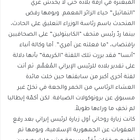
المبعثرة في أزقة بلاده حتى لا يخدش عري
“التماثيل” حياء الزائر المعمم. ويومها رفض
المتحدث باسم رئاسة الوزراء التعليق على الحادث،
بينما ردّ رئيس متحف “الكابيتولين” على الصحافيين
بإقتضاب، “ما فعلته عن أمري”. أما وكالة أنباء
“أنسا” فقد بررت تلك اللفتة “الكريمة” بأنها دلالة
على تقدير بلاده للرئيس الإيراني المُعَمَّم. ثم أتت
لفتة أخرى أكبر من سابقتها حين خلت مائدة
العشاء الرئاسي من الخمر والجعة في تخلّ غير
مسبوق عن بروتوكولات الضيافة. لكن أكمّة إيطاليا
لم تخفِ ما وراءها طويلاً.
كانت زيارة روحاني أول زيارة لرئيس إيراني بعد رفع
العقوبات عن الجمهورية الإسلامية، ويومها تم