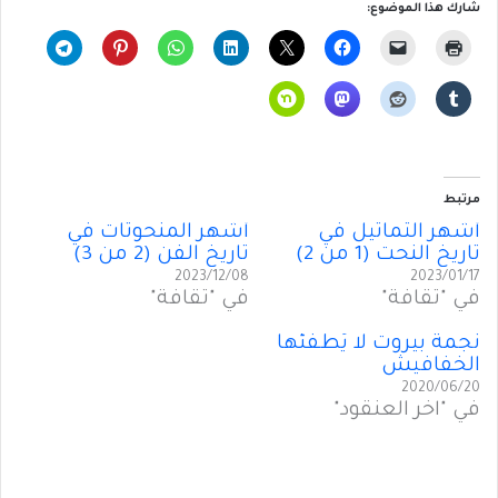
شارك هذا الموضوع:
مرتبط
أَشهر التماثيل في
أَشهر المنحوتات في
تاريخ النحت (1 من 2)
تاريخ الفن (2 من 3)
2023/12/08
2023/01/17
في "ثقافة"
في "ثقافة"
نجمةُ بيروت لا يُطفئها
الخفافيش
2020/06/20
في "آخر العنقود"