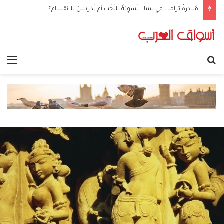
مُبادرةُ ترامب في ليبيا… تَسوِيَةٌ للنُخَب أم تَكريسٌ للانقسام؟
بحث عن
الق