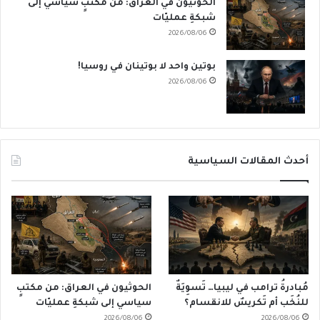
الحوثيون في العراق: من مكتبٍ سياسي إلى
شبكةِ عمليّات
2026/08/06
بوتين واحد لا بوتينان في روسيا!
2026/08/06
أحدث المقالات السياسية
مُبادرةُ ترامب في ليبيا… تَسوِيَةٌ
الحوثيون في العراق: من مكتبٍ
للنُخَب أم تَكريسٌ للانقسام؟
سياسي إلى شبكةِ عمليّات
2026/08/06
2026/08/06