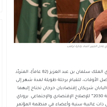
 عادل الجبير: أشاد بإدارة ترامب
هناك أسباب كثيرة تدفع العاهل السعودي الملك سلمان بن عبد العزيز (82 عاماً)، المتردّد
ضل الأوقات، للقيام برحلة طويلة لمدة شهر إلى
يابان شريكان إقتصاديان حرجان تحتاج إليهما
السعودية لتحقيق برنامجها الطموح “رؤية 2030” للإصلاح الإقتصادي والإجتماعي. بروناي
ول ذات غالبية سنية وأعضاء في منظمة المؤتمر