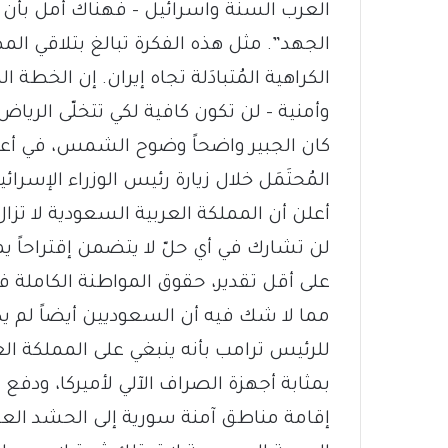
العرب السنة واسرائيل – فهناك أمل بأن 
الجهد”. مثل هذه الفكرة تبالغ بتلاقي ا
الكراهية المُتبادَلة تجاه إيران. إن الخطة ال
وأمنية – لن تكون كافية لكي تتخلّى الري
كان الجبير واضحاً وضوح الشمس، في أعق
المُحتَمَل خلال زيارة رئيس الوزراء الإسرائ
أعلن أن المملكة العربية السعودية لا تزال
لن تشارك في أي حلّ لا يتضمن إقتراحاً ي
على أقل تقدير، حقوق المواطنة الكاملة ف
مما لا شك فيه أن السعوديين أيضاً لم يك
للرئيس ترامب بأنه ينبغي على المملكة ال
بمثابة أجهزة الصراف الآلي لأميركا، ودفع ت
إقامة مناطق آمنة سورية إلى الحشد العس