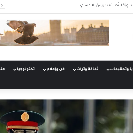
َسوِيَةٌ للنُخَب أم تَكريسٌ للانقسام؟
ا وتحقيقات
ثقافة وتراث
فن وإعلام
تكنولوجيا
منو