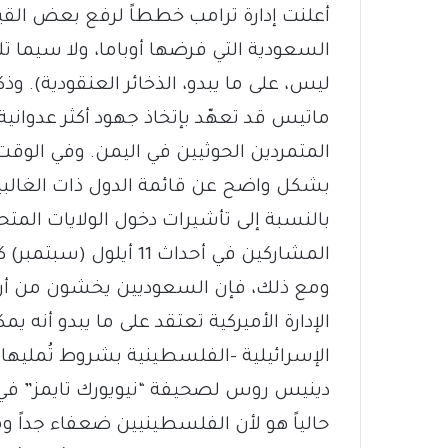
أعلنت إدارة ترامب خططاً لرفع بعض القي
السعودية التي فرضها أوباما، ولا سيما تل
ليس، على ما يبدو، الذخائر العنقودية). 
ماتيس قد تعهّد بإتخاذ جهود أكثر عدوانية 
المتمردين الحوثيين في اليمن. وفي الوقت
بشكل واضح عن قائمة الدول ذات الغالبي
المشاركين في أحداث 11 أيلول (سبتمبر) كانوا سعوديين.
ومع ذلك، فإن السعوديين يخشون من أن 
الإدارة الأميركية تعتقد على ما يبدو أن
الإسرائيلية -الفلسطينية بشروط تُمليها 
دينيس روس لصحيفة “نيويورك تايمز” في ش
حالياً هو لأن الفلسطينيين ضعفاء جداً 