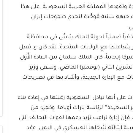
ة وتقودها المملكة العربية السعودية. على هذا
ء جبهة سنية مُوحَّدة لتحدي طموحات إيران
ي.
خفياً ضمنياً لجولة الملك يتمثّل في محافظة
بتعاملها مع الولايات المتحدة. لقد كان رد فعل
ركا إيجابياً. كان الملك سلمان بين القادة الأُوَل
ي تشرين الثاني (نوفمبر) الماضي. وسعى وزير
قات مع الإدارة الجديدة، وأشاد بها في تصريحات
ات على أنها تبادل السعودية رغبتها في إعادة بناء
 السعيدة” لرئاسة باراك أوباما. وكجزء من
 فإن إدارة ترامب تزيد دعمها لقوات التحالف التي
سنة الثالثة لتدخلها العسكري في اليمن. وقد