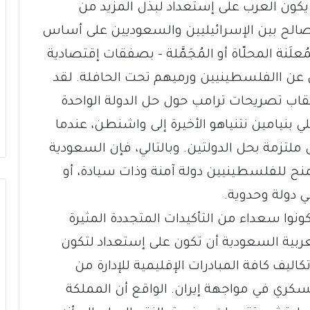
يكون العرب على إستعداد لبذل المزيد من
لمصالح بين الإسرائيليين والسعوديين على أساس
مُعلَنة المحلّاة أو المُجَمَّلة – بصفقات إقتصادية
اض عن االفلسطينيين ورميهم تحت الحافلة. لقد
اب تصريحات ترامب حول حل الدولة الواحدة
يلي بنيامين نتنياهو الأخيرة إلى واشنطن، عندما
 ملتزمة بحل الدولتين. وبالتالي، فإن السعودية
منح للفلسطينيين دولة آمنة وذات سيادة، أو
ي دولة وحدوية.
ونوا سعداء من التأكيدات المتجددة المثيرة
عربية السعودية أن تكون على إستعداد لتكون
كاليف كافة المبادرات الإقليمية للإدارة من
كري في مواجهة إيران. الواقع أن المملكة