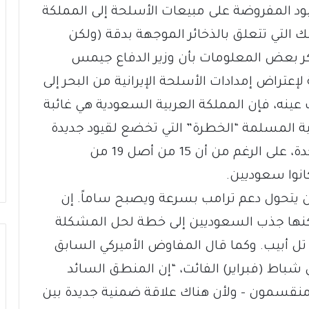
ود المفروضة على مبيعات الأسلحة إلى المملكة
ك التي تتعلق بالذخائر الموجهة بدقة (ولكن
وذكر بعض المعلومات بأن وزير الدفاع جيمس
لإعتراض إمدادات الأسلحة الإيرانية من البحر إلى
 عينه، فإن المملكة العربية السعودية هي غائبة
ة المسلمة “الخطرة” التي تخضع لقيود جديدة
بالنسبة إلى تأشيرات دخول الولايات المتحدة، على الرغم من أن 15 من أصل 19 من
يتحول دعم ترامب بسرعة ويصبح ساماً. إن
ه يمكنها جذب السعوديين إلى خطة لحل المشكلة
تل أبيب. وكما قال المفاوض الأميركي السابق
باط (فبراير) الفائت، “إن المنطق السائد
ومنقسمون – ولأن هناك علاقة ضمنية جديدة بين