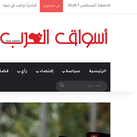
الجمعة, أغسطس 7 2026
مُبادرةُ ترامب في ليبيا… ت
في العناوين
الرئيسية
سياسة
إقتصاد
رأي
قضاي
بحث
عن