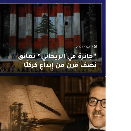
الريحاني”
تعانق
نصف
قرن
من
إِبداع
كركلَّا
2026/07/07
“جائزة مي الريحاني” تعانق
نصف قرن من إِبداع كركلَّا
جامعة
القديس
يوسف
تحتفي
بإرث
ألبير
الريحاني