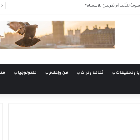
سوِيَةٌ للنُخَب أم تَكريسٌ للانقسام؟
ا وتحقيقات
ثقافة وتراث
فن وإعلام
تكنولوجيا
منو