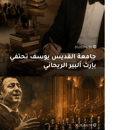
2026/06/30
جامعة القديس يوسف تحتفي
بإرث ألبير الريحاني
بيروت
تستضيف
أمسية
موسيقية
بعنوان
“مقامات
الحنين”
2026/06/19