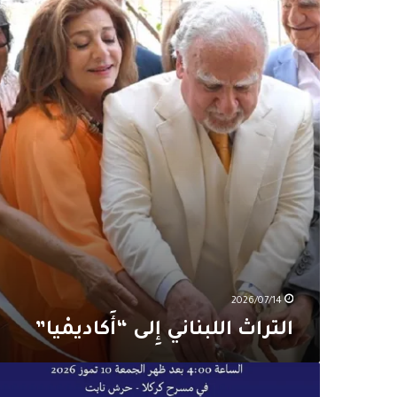
إِلى
“أَكاديمْيا”
2026/07/14
التراث اللبناني إِلى “أَكاديمْيا”
“جائزة
مي