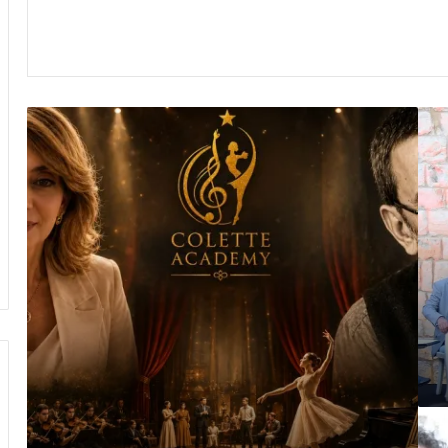
من
زياد
الرحباني…
إلى
أجيال
الغد