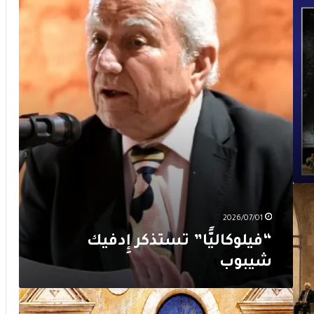
إِدفيك
شيبوب
2026/07/01
“فيلوكاليًّا” تستذكر إِدفيك
شيبوب
“مرايا
التراث”