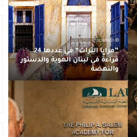
في
عددها
24…
قراءةٌ
في
لبنان
2026/06/25
الهوية
والدستور
“مرايا التراث” في عددها 24…
والنهضة
قراءةٌ في لبنان الهوية والدستور
والنهضة
الجامعة
اللبنانية
الأميركية
تُدشّن
جناح
أكاديميا
فيليب
سالم