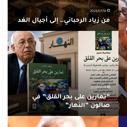
2026/07/16
من زياد الرحباني… إلى أجيال الغد
“تمارين
على
بحر
القلق”
في
صالون
“النهار”
2026/07/13
“تمارين على بحر القلق” في
صالون “النهار”
“فيلوكاليًّا”
تستذكر