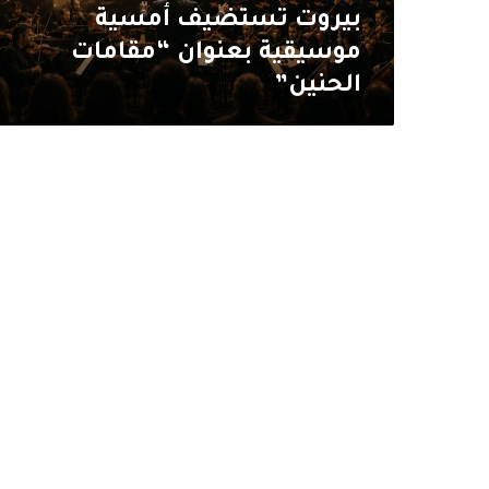
بيروت تستضيف أمسية
موسيقية بعنوان “مقامات
الحنين”