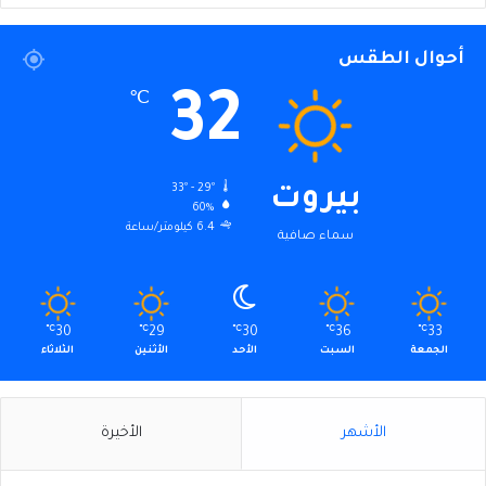
أحوال الطقس
32
℃
33º - 29º
بيروت
60%
6.4 كيلومتر/ساعة
سماء صافية
℃
30
℃
29
℃
30
℃
36
℃
33
الجمعة
السبت
الأحد
الأثنين
الثلاثاء
الأشهر
الأخيرة