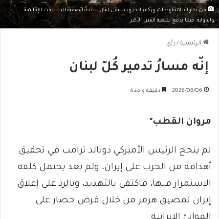
بين طاولة المفاوضات وركام الحروب، يبقى لبنان ساحةً لتصفية الحسابات الإقليمية
والدولية، فيما يدفع شعبه الثمن الأكبر.
الرئيسية
/
رأي
إنّه مسارُ تدمير كُلّ لبنان
2026/06/06
دقيقة واحدة
مروان القطب*
لم ينجح الرئيس الأميركي دونالد ترامب في تحقيق
أهدافه من الحرب على إيران، ولم يعد يحتمل كلفة
الاستمرار فيها، فاكتفى بالتهديد، وبالرد على إغلاق
إيران لمضيق هرمز من خلال فرض حصار على
الموانئ الإيرانية.