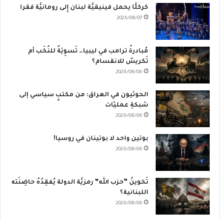
كركلَّا يحمل فينيقيَّة لبنان إِلى رومانيَّة فقرا
2026/08/07
مُبادرةُ ترامب في ليبيا… تَسوِيَةٌ للنُخَب أم
تَكريسٌ للانقسام؟
2026/08/06
الحوثيون في العراق: من مكتبٍ سياسي إلى
شبكةِ عمليّات
2026/08/06
بوتين واحد لا بوتينان في روسيا!
2026/08/06
تَخوينُ “حزب الله” رمزيَّة الدولة يُفقِدُهُ حاضِنَته
اللبنانية؟
2026/08/06