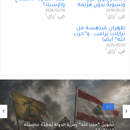
وتسويةٌ بدونِ هزيمة
والإسناد؟
2026/02/19
2019/05/27
في "رأي"
في "رأي"
طهران مُندَهِشة من
تنازُلات ترامب… و”حزب
الله” أيضًا
2025/05/01
في "رأي"
رأي
2026/08/06
سقوطُ “الأذرُع”: هل انتهى زمنُ الوكلاء؟