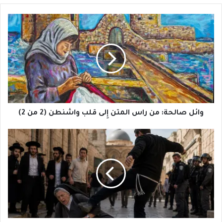
وائل
صالحة:
من
راس
المتن
إِلى
قلب
واشنطن
(2
من
وائل صالحة: من راس المتن إِلى قلب واشنطن (2 من 2)
2)
من
البصق
إلى
الاعتداء
الجسدي:
كيف
أصبح
المسيحيون
هدفًا