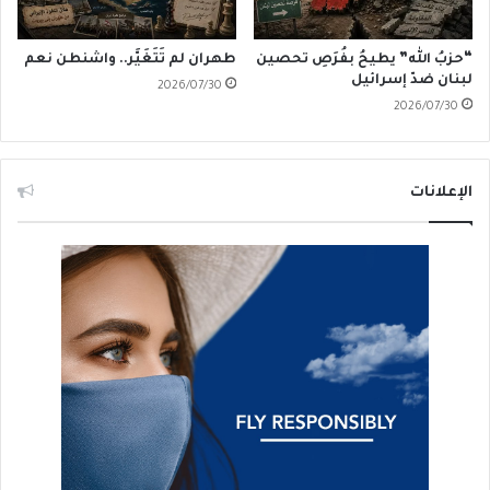
“حزبُ الله” يطيحُ بفُرَصِ تحصين
طهران لم تَتَغَيَّر.. واشنطن نعم
لبنان ضدّ إسرائيل
2026/07/30
2026/07/30
الإعلانات