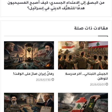
للتطرُّف
من البصق إلى الاعتداء الجسدي: كيف أصبح المسيحيون
الديني
هدفًا للتطرُّف الديني في إسرائيل؟
في
إسرائيل؟
مقالات ذات صلة
الجيش اللبناني… آخر مدرسة
رهانُ إيران صارَ على الوقت!
للوطن
2026/07/30
2026/08/01